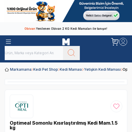
Obivan
Yenilenen Obivan 2 KG Kedi Mamaları ile tanışın!
Markamama
Kedi Pet Shop
Kedi Maması
Yetişkin Kedi Maması
Optim
Favoriye
Optimeal Somonlu Kısırlaştırılmış Kedi Mam.1.5
kg