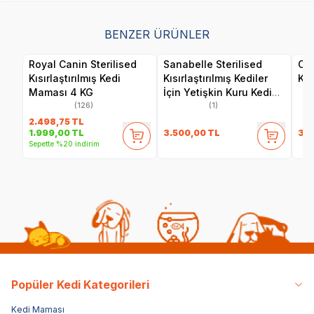
BENZER ÜRÜNLER
Royal Canin Sterilised
Sanabelle Sterilised
Obi
Kısırlaştırılmış Kedi
Kısırlaştırılmış Kediler
Ke
Maması 4 KG
İçin Yetişkin Kuru Kedi
Maması 8 Kg
(126)
(1)
2.498,75
TL
3.500,00
TL
34
1.999,00
TL
Sepette %20 indirim
Popüler Kedi Kategorileri
Kedi Maması