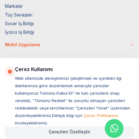
Markalar
Tüy Savaşları
Socar İş Birliği
İyzico İş Birliği
Mobil Uygulama
Çerez Kullanımı
Web sitemizde deneyiminizi iyileştirmek ve içerikleri ilgi
Müşteri Hizmetleri
alanlarınıza göre düzenlemek amacıyla çerezler
kullanıyoruz.Tümünü Kabul Et” ile tüm çerezlere onay
Sıkça Sorulan Sorular
verebilir, “Tümünü Reddet” ile zorunlu olmayan çerezleri
Adres
reddedebilir veya tercihlerinizi “Çerezleri Yönet” üzerinden
Ovacık Mah. Hacıoğlu Sok. No:13 Başiskele / KOCAELİ
düzenleyebilirsiniz.Detaylı bilgi için
Çerez Politikamızı
Müşteri Destek Hattı
inceleyebilirsiniz.
0850 532 1141
Çerezleri Özelleştir
WhatsApp Destek