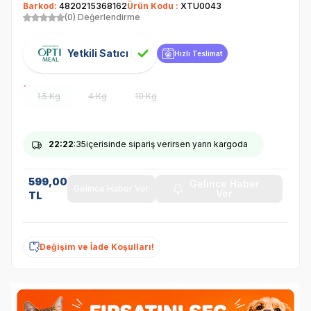
Barkod:
4820215368162
Ürün Kodu :
XTU0043
(0) Değerlendirme
Yetkili Satıcı
Hızlı Teslimat
1.5 Kg
4 Kg
10 Kg
22
:22
:35
içerisinde sipariş verirsen yarın kargoda
599,00
Gelince Haber
Gelince Haber Ver
Ver
TL
Değişim ve İade Koşulları!