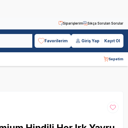
Siparişlerim
Sıkça Sorulan Sorular
Favorilerim
Giriş Yap
Kayıt Ol
Sepetim
Favoriye
ium Hindili Her Irk Yavru