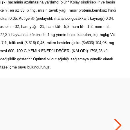
şkı hacminin azalmasına yardımcı olur.* Kolay sindirilebilir ve besin
eini, en az 33, pirinç, mısır, tavuk yağı, mısır proteini,kemiksiz hindi
glukan 0,05, Actigen® (prebiyotik mananooligosakkarit kaynağı) 0,04,
 protein – 32, ham yağ – 21, ham kül – 5,2, ham lif – 1,2, nem – 8,
7,3 ‘i hayvansal kökenlidir. 1 kg yemin besin katkıları, kg, mgkg Vit
n) 7,1, folik asit (3 316) 0,45; mikro besinler çinko (3b603) 104,96, mg
n ekstresi 600. 100 G YEMİN ENERJİ DEĞERİ (KALORİ) 1798,28 kJ
değişiklik gösterir.* Optimal vücut ağırlığı sağlamaya yönelik olarak
ma taze içme suyu bulundurunuz.
SKT
24.04.2027
Yetkili
Satıcı
aması 100
Bozita Original Büyük Irk Yavru Köpek
Bo
Maması Kuzulu 12 kg
Ma
(0)
3.799,00
TL
5.