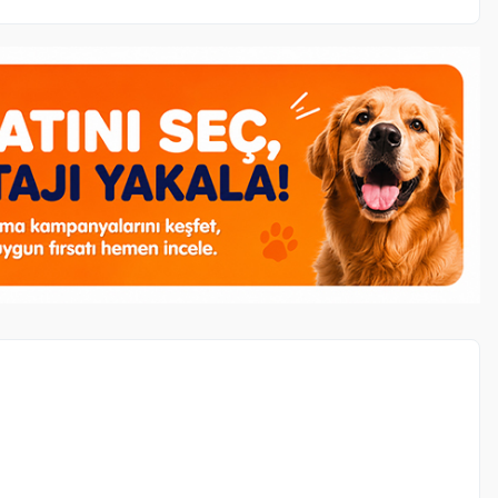
ivan Tester Yavru Köpek Maması 100 gr
ürünü