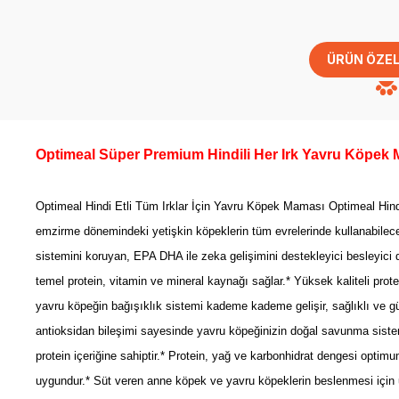
ÜRÜN ÖZEL
Optimeal Süper Premium Hindili Her Irk Yavru Köpek
Optimeal Hindi Etli Tüm Irklar İçin Yavru Köpek Maması Optimeal Hindi
emzirme dönemindeki yetişkin köpeklerin tüm evrelerinde kullanabileceği
sistemini koruyan, EPA DHA ile zeka gelişimini destekleyici besleyici
temel protein, vitamin ve mineral kaynağı sağlar.* Yüksek kaliteli pr
yavru köpeğin bağışıklık sistemi kademe kademe gelişir, sağlıklı ve güç
antioksidan bileşimi sayesinde yavru köpeğinizin doğal savunma sistemi
protein içeriğine sahiptir.* Protein, yağ ve karbonhidrat dengesi opti
uygundur.* Süt veren anne köpek ve yavru köpeklerin beslenmesi için u