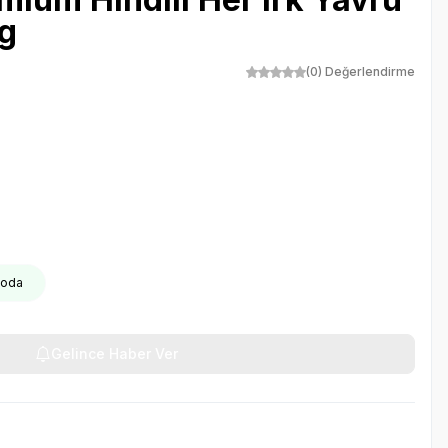
g
(0) Değerlendirme
goda
Gelince Haber Ver