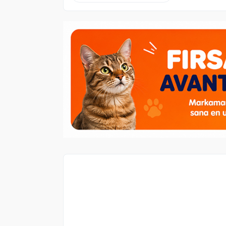
Köpek
kategorisinden 1 ürün alana,
Ob
bedava.
Her Siparişe 1 Adet Eklenecektir