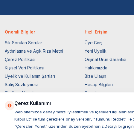
Önemli Bilgiler
Hızlı Erişim
Sık Sorulan Sorular
Üye Giriş
Aydınlatma ve Açık Rıza Metni
Yeni Üyelik
Çerez Politikası
Orijinal Ürün Garantisi
Kişisel Veri Politikası
Hakkımızda
Üyelik ve Kullanım Şartları
Bize Ulaşın
Satış Sözleşmesi
Hesap Bilgileri
Teslimat Koşulları
Sepetim
Ticari Elektronik İzin
Blog Sayfası
Çerez Kullanımı
Elektronik İleti Aydınlatma Metni
Müşteri Hizmetleri
Web sitemizde deneyiminizi iyileştirmek ve içerikleri ilgi alan
Kabul Et” ile tüm çerezlere onay verebilir, “Tümünü Reddet” ile 
“Çerezleri Yönet” üzerinden düzenleyebilirsiniz.Detaylı bilgi için