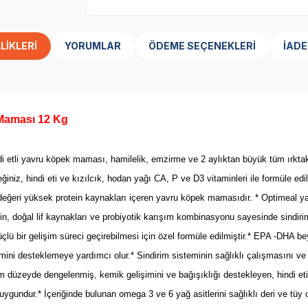
LIKLERI
YORUMLAR
ÖDEME SEÇENEKLERI
İADE
 Maması 12 Kg
 etli yavru köpek maması, hamilelik, emzirme ve 2 aylıktan büyük tüm ırktaki 
niz, hindi eti ve kızılcık, hodan yağı CA, P ve D3 vitaminleri ile formüle edi
 değeri yüksek protein kaynakları içeren yavru köpek mamasıdır. * Optimeal y
otein, doğal lif kaynakları ve probiyotik karışım kombinasyonu sayesinde sind
lü bir gelişim süreci geçirebilmesi için özel formüle edilmiştir.* EPA -DHA bey
ni desteklemeye yardımcı olur.* Sindirim sisteminin sağlıklı çalışmasını ve ba
mum düzeyde dengelenmiş, kemik gelişimini ve bağışıklığı destekleyen, hindi e
ygundur.* İçeriğinde bulunan omega 3 ve 6 yağ asitlerini sağlıklı deri ve tüy