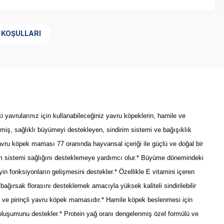
 KOŞULLARI
yavrularınız için kullanabileceğiniz yavru köpeklerin, hamile ve
lmiş, sağlıklı büyümeyi destekleyen, sindirim sistemi ve bağışıklık
avru köpek maması 77 oranında hayvansal içeriği ile güçlü ve doğal bir
irim sistemi sağlığını desteklemeye yardımcı olur.* Büyüme dönemindeki
in fonksiyonların gelişmesini destekler.* Özellikle E vitamini içeren
ğırsak florasını desteklemek amacıyla yüksek kaliteli sindirilebilir
ti ve pirinçli yavru köpek mamasıdır.* Hamile köpek beslenmesi için
 oluşumunu destekler.* Protein yağ oranı dengelenmiş özel formülü ve