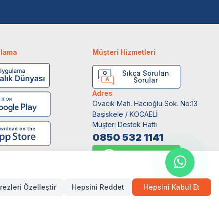
ulama
Müşteri Hizmetleri
Sıkça Sorulan
Sorular
Adres
Ovacık Mah. Hacıoğlu Sok. No:13
Başiskele / KOCAELİ
Müşteri Destek Hattı
0850 532 1141
WhatsApp Destek
0554 871 66 20
rezleri Özelleştir
Hepsini Reddet
Hepsini Kabul Et