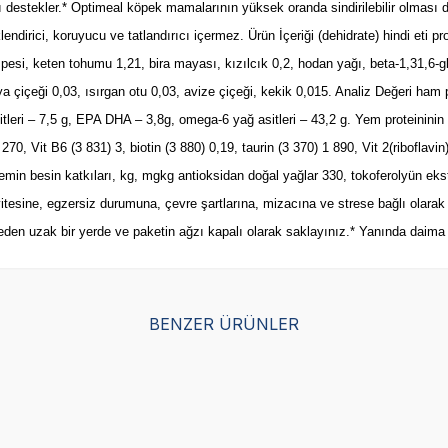
 destekler.* Optimeal köpek mamalarının yüksek oranda sindirilebilir olması dı
irici, koruyucu ve tatlandırıcı içermez. Ürün İçeriği (dehidrate) hindi eti prot
üspesi, keten tohumu 1,21, bira mayası, kızılcık 0,2, hodan yağı, beta-1,31,6-
ya çiçeği 0,03, ısırgan otu 0,03, avize çiçeği, kekik 0,015. Analiz Değeri ham
leri – 7,5 g, EPA DHA – 3,8g, omega-6 yağ asitleri – 43,2 g. Yem proteininin 7
270, Vit B6 (3 831) 3, biotin (3 880) 0,19, taurin (3 370) 1 890, Vit 2(riboflavi
yemin besin katkıları, kg, mgkg antioksidan doğal yağlar 330, tokoferolyü
vitesine, egzersiz durumuna, çevre şartlarına, mizacına ve strese bağlı olarak 
haşereden uzak bir yerde ve paketin ağzı kapalı olarak saklayınız.* Yanında dai
SKT
1.05.2027
BENZER ÜRÜNLER
Yetkili
Yetkili
Satıcı
Satıcı
y Kuzu Etli ve Yaban Mersinli
Obivan Tester Yavru Köpek M
k Maması 15 Kg
gr
)
(54)
L
22,50
TL