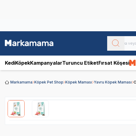
Obivan
Yenilenen Obivan 2 KG Kedi Mamaları ile tanışın!
Kedi
Köpek
Kampanyalar
Turuncu Etiket
Fırsat Köşesi
Markamama
Köpek Pet Shop
Köpek Maması
Yavru Köpek Maması
O