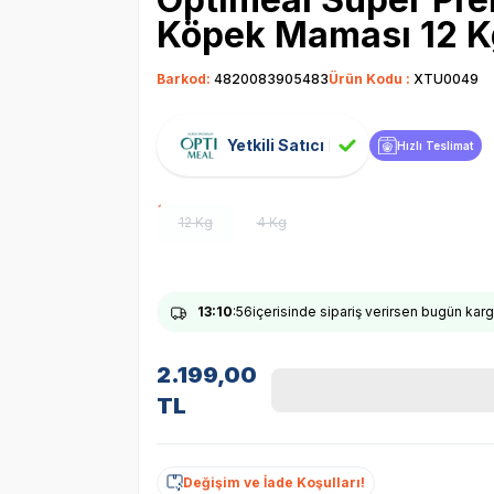
Köpek Maması 12 K
Barkod:
4820083905483
Ürün Kodu :
XTU0049
Yetkili Satıcı
Hızlı Teslimat
12 Kg
4 Kg
13
:10
:55
içerisinde sipariş verirsen bugün kar
2.199,00
TL
Değişim ve İade Koşulları!