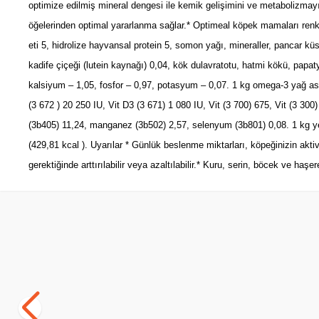
optimize edilmiş mineral dengesi ile kemik gelişimini ve metabolizmayı
öğelerinden optimal yararlanma sağlar.* Optimeal köpek mamaları renklend
eti 5, hidrolize hayvansal protein 5, somon yağı, mineraller, pancar k
kadife çiçeği (lutein kaynağı) 0,04, kök dulavratotu, hatmi kökü, papat
kalsiyum – 1,05, fosfor – 0,97, potasyum – 0,07. 1 kg omega-3 yağ asit
(3 672 ) 20 250 IU, Vit D3 (3 671) 1 080 IU, Vit (3 700) 675, Vit (3 300) 
(3b405) 11,24, manganez (3b502) 2,57, selenyum (3b801) 0,08. 1 kg 
(429,81 kcal ). Uyarılar * Günlük beslenme miktarları, köpeğinizin akti
gerektiğinde arttırılabilir veya azaltılabilir.* Kuru, serin, böcek ve 
SKT
1.10.2026
Yetkili
Satıcı
Royal Canin Maxi Junior Yavru Köpek
Obivan Pupp
Maması 15 KG
Yavru Köpe
(48)
(51
5.486,25
TL
1.799,00
T