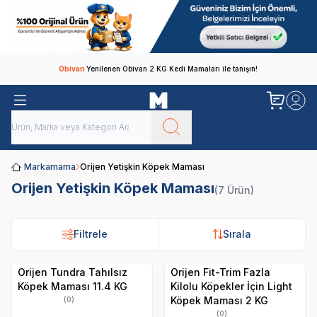
Obivan
Yenilenen Obivan 2 KG Kedi Mamaları ile tanışın!
Markamama
Orijen Yetişkin Köpek Maması
Orijen Yetişkin Köpek Maması
(7 Ürün)
Filtrele
Sırala
Orijen Tundra Tahılsız
Orijen Fit-Trim Fazla
Köpek Maması 11.4 KG
Kilolu Köpekler İçin Light
Köpek Maması 2 KG
(0)
(0)