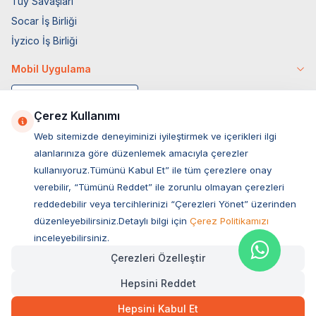
Tüy Savaşları
Socar İş Birliği
İyzico İş Birliği
Mobil Uygulama
Çerez Kullanımı
Web sitemizde deneyiminizi iyileştirmek ve içerikleri ilgi
alanlarınıza göre düzenlemek amacıyla çerezler
kullanıyoruz.Tümünü Kabul Et” ile tüm çerezlere onay
verebilir, “Tümünü Reddet” ile zorunlu olmayan çerezleri
reddedebilir veya tercihlerinizi “Çerezleri Yönet” üzerinden
düzenleyebilirsiniz.Detaylı bilgi için
Çerez Politikamızı
Müşteri Hizmetleri
inceleyebilirsiniz.
Çerezleri Özelleştir
Sıkça Sorulan Sorular
Hepsini Reddet
Adres
Ovacık Mah. Hacıoğlu Sok. No:13 Başiskele / KOCAELİ
Hepsini Kabul Et
Müşteri Destek Hattı