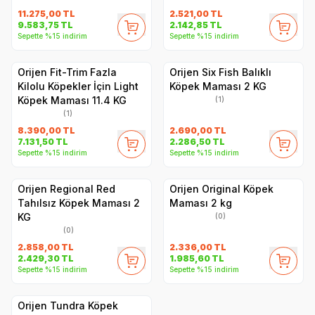
11.275,00
TL
2.521,00
TL
9.583,75
TL
2.142,85
TL
Sepette %15 indirim
Sepette %15 indirim
Orijen Fit-Trim Fazla
Orijen Six Fish Balıklı
Kilolu Köpekler İçin Light
Köpek Maması 2 KG
Köpek Maması 11.4 KG
(1)
(1)
8.390,00
TL
2.690,00
TL
7.131,50
TL
2.286,50
TL
Sepette %15 indirim
Sepette %15 indirim
Orijen Regional Red
Orijen Original Köpek
Tahılsız Köpek Maması 2
Maması 2 kg
KG
(0)
(0)
2.858,00
TL
2.336,00
TL
2.429,30
TL
1.985,60
TL
Sepette %15 indirim
Sepette %15 indirim
Orijen Tundra Köpek