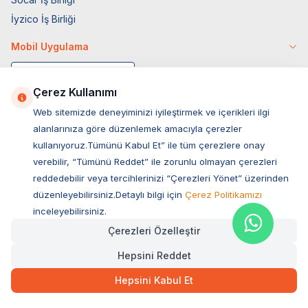
İyzico İş Birliği
Mobil Uygulama
Çerez Kullanımı
Web sitemizde deneyiminizi iyileştirmek ve içerikleri ilgi
alanlarınıza göre düzenlemek amacıyla çerezler
kullanıyoruz.Tümünü Kabul Et” ile tüm çerezlere onay
verebilir, “Tümünü Reddet” ile zorunlu olmayan çerezleri
reddedebilir veya tercihlerinizi “Çerezleri Yönet” üzerinden
düzenleyebilirsiniz.Detaylı bilgi için
Çerez Politikamızı
Müşteri Hizmetleri
inceleyebilirsiniz.
Çerezleri Özelleştir
Sıkça Sorulan Sorular
Hepsini Reddet
Adres
Ovacık Mah. Hacıoğlu Sok. No:13 Başiskele / KOCAELİ
Hepsini Kabul Et
Müşteri Destek Hattı
0850 532 1141