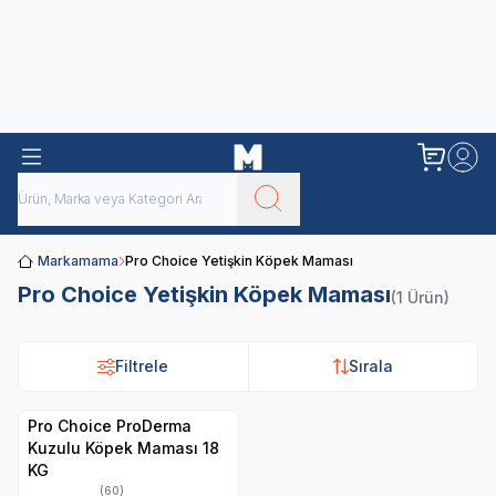
Obivan
Yenilenen Obivan 2 KG Kedi Mamaları ile tanışın!
Markamama
Pro Choice Yetişkin Köpek Maması
Pro Choice Yetişkin Köpek Maması
(1 Ürün)
Filtrele
Sırala
Pro Choice ProDerma
Kuzulu Köpek Maması 18
KG
(60)