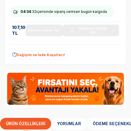
04
:34
:32
içerisinde sipariş verirsen bugün kargoda
107,10
Gelince Haber
Gelince Haber Ver
Ver
TL
Değişim ve İade Koşulları!
ÜRÜN ÖZELLIKLERI
YORUMLAR
ÖDEME SEÇENEKL