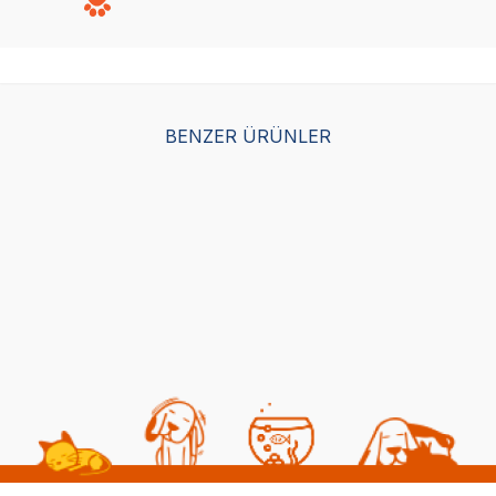
BENZER ÜRÜNLER
Eastland Pati Desenli Üç
Yollu Kedi Oyun Tüneli
25x35cm (Pembe-Siyah)
(0)
858,00
TL