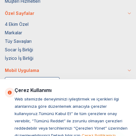
Müşteri Hizmetleri
Özel Sayfalar
4 Ekim Özel
Markalar
Tüy Savaşları
Socar İş Birliği
İyzico İş Birliği
Mobil Uygulama
Çerez Kullanımı
Web sitemizde deneyiminizi iyileştirmek ve içerikleri ilgi
alanlarınıza göre düzenlemek amacıyla çerezler
kullanıyoruz.Tümünü Kabul Et” ile tüm çerezlere onay
verebilir, “Tümünü Reddet” ile zorunlu olmayan çerezleri
reddedebilir veya tercihlerinizi “Çerezleri Yönet” üzerinden
düzenleyebilirsiniz.Detaylı bilgi için
Çerez Politikamızı