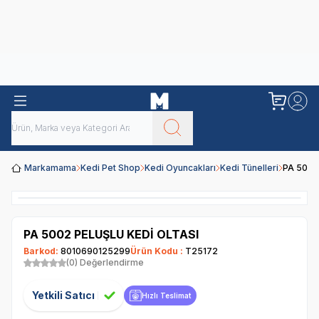
Obivan
Yenilenen Obivan 2 KG Kedi Mamaları ile tanışın!
Markamama
Kedi Pet Shop
Kedi Oyuncakları
Kedi Tünelleri
PA 5002
PA 5002 PELUŞLU KEDİ OLTASI
Barkod:
8010690125299
Ürün Kodu :
T25172
(0) Değerlendirme
Yetkili Satıcı
Hızlı Teslimat