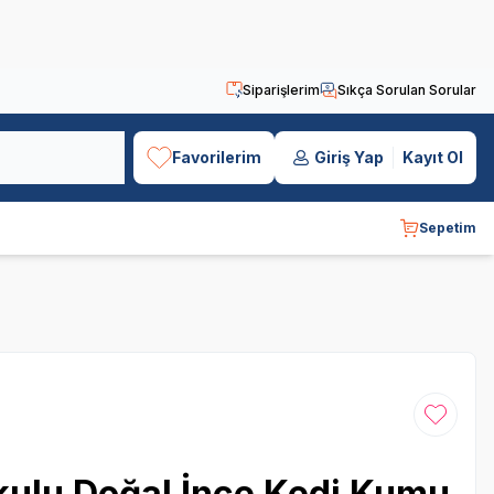
Siparişlerim
Sıkça Sorulan Sorular
Favorilerim
Giriş Yap
Kayıt Ol
Sepetim
Favoriye
kulu Doğal İnce Kedi Kumu