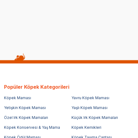
(4)
L
1.399,00
TL
Popüler Köpek Kategorileri
Köpek Maması
Yavru Köpek Maması
Yetişkin Köpek Maması
Yaşlı Köpek Maması
Özel Irk Köpek Mamaları
Küçük Irk Köpek Mamaları
Köpek Konservesi & Yaş Mama
Köpek Kemikleri
Köpek Ödül Maması
Köpek Taşıma Çantası