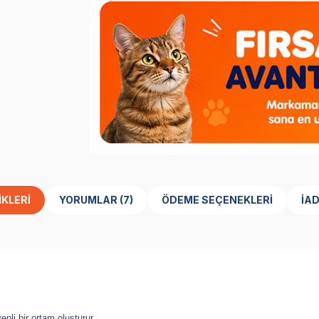
IKLERI
YORUMLAR (7)
ÖDEME SEÇENEKLERI
İAD
nli bir ortam oluşturur.