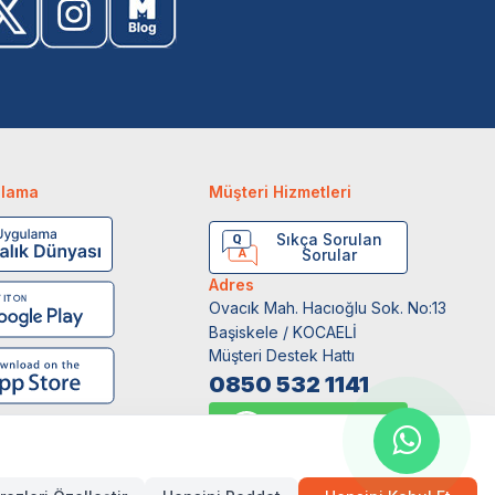
ulama
Müşteri Hizmetleri
Sıkça Sorulan
Sorular
Adres
Ovacık Mah. Hacıoğlu Sok. No:13
Başiskele / KOCAELİ
Müşteri Destek Hattı
0850 532 1141
WhatsApp Destek
0554 871 66 20