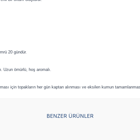
ömrü 20 gündür.
 Uzun ömürlü, hoş aromalı.
sı için topakların her gün kaptan alınması ve eksilen kumun tamamlanması 
BENZER ÜRÜNLER
Yetkili
Yetkili
Satıcı
Satıcı
avanta Kokulu Kedi Kumu 10
Ever Clean Extra Strong Kokul
10 LT