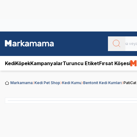
Obivan
Yenilenen Obivan 2 KG Kedi Mamaları ile tanışın!
Kedi
Köpek
Kampanyalar
Turuncu Etiket
Fırsat Köşesi
Markamama
Kedi Pet Shop
Kedi Kumu
Bentonit Kedi Kumları
PatiCat