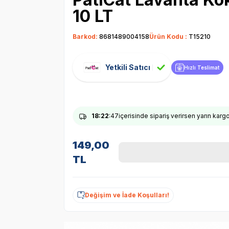
10 LT
Barkod:
8681489004158
Ürün Kodu :
T15210
Yetkili Satıcı
Hızlı Teslimat
18
:22
:46
içerisinde sipariş verirsen yarın karg
149,00
TL
Değişim ve İade Koşulları!