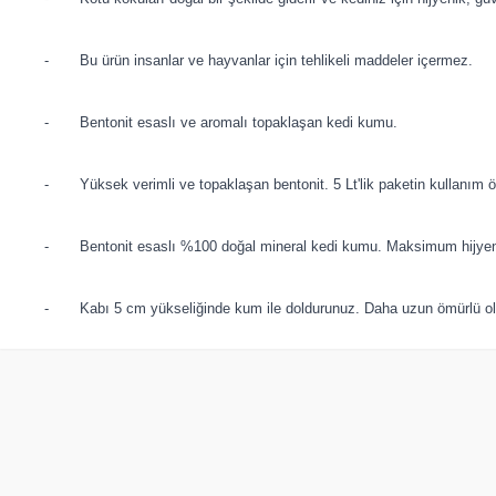
- Bu ürün insanlar ve hayvanlar için tehlikeli maddeler içermez.
- Bentonit esaslı ve aromalı topaklaşan kedi kumu.
- Yüksek verimli ve topaklaşan bentonit. 5 Lt'lik paketin kullanım 
- Bentonit esaslı %100 doğal mineral kedi kumu. Maksimum hijyen.
- Kabı 5 cm yükseliğinde kum ile doldurunuz. Daha uzun ömürlü olma
Yetkili
Satıcı
Ever Clean Litter Free Paws Patilere
EverClean L
Yapışmayan Doğal Kedi Kumu 10 LT
Litre