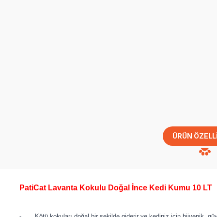
ÜRÜN ÖZELL
PatiCat Lavanta Kokulu Doğal İnce Kedi Kumu 10 LT
- Kötü kokuları doğal bir şekilde giderir ve kediniz için hijyenik, güve