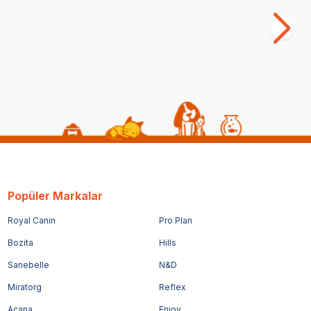
(1)
1.399,00
TL
49
Popüler Markalar
Royal Canin
Pro Plan
Bozita
Hills
Sanebelle
N&D
Miratorg
Reflex
Acana
Enjoy