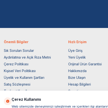
Önemli Bilgiler
Hızlı Erişim
Sık Sorulan Sorular
Üye Giriş
Aydınlatma ve Açık Rıza Metni
Yeni Üyelik
Çerez Politikası
Orijinal Ürün Garantisi
Kişisel Veri Politikası
Hakkımızda
Üyelik ve Kullanım Şartları
Bize Ulaşın
Satış Sözleşmesi
Hesap Bilgileri
Teslimat Koşulları
Sepetim
Ticari Elektronik İzin
Blog Sayfası
Çerez Kullanımı
Elektronik İleti Aydınlatma Metni
Müşteri Hizmetleri
Web sitemizde deneyiminizi iyileştirmek ve içerikleri ilgi alan