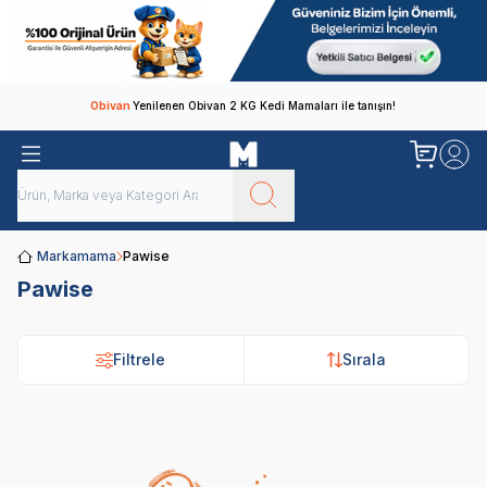
Obivan
Yenilenen Obivan 2 KG Kedi Mamaları ile tanışın!
Markamama
Pawise
Pawise
Filtrele
Sırala