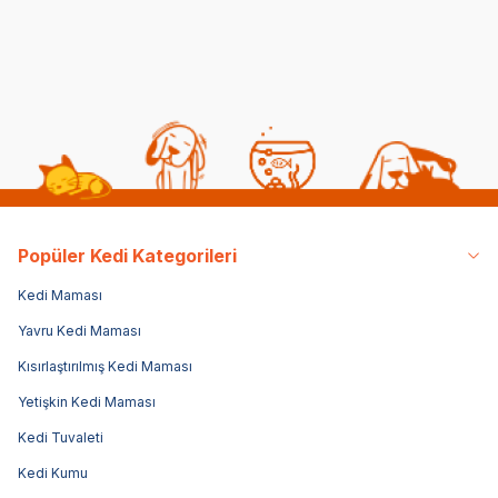
772,00
TL
3.143,20
TL
2.5
Sepette %20 indirim
Sepe
Popüler Kedi Kategorileri
Kedi Maması
Yavru Kedi Maması
Kısırlaştırılmış Kedi Maması
Yetişkin Kedi Maması
Kedi Tuvaleti
Kedi Kumu