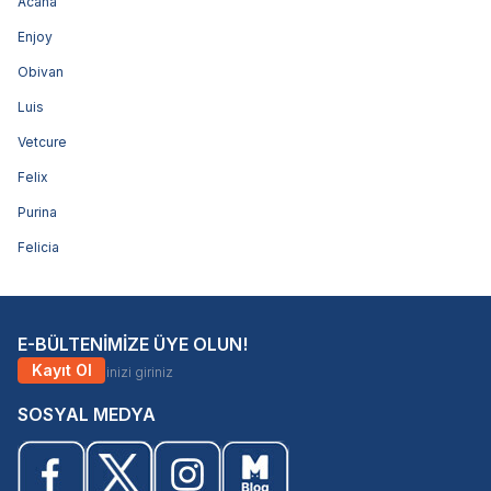
Acana
Enjoy
Obivan
Luis
Vetcure
Felix
Purina
Felicia
E-BÜLTENİMİZE ÜYE OLUN!
Kayıt Ol
SOSYAL MEDYA