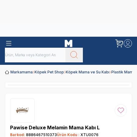
Obivan
Yenilenen Obivan 2 KG Kedi Mamaları ile tanışın!
Markamama
Köpek Pet Shop
Köpek Mama ve Su Kabı
Plastik Mama 
Favoriye
Pawise Deluxe Melamin Mama Kabı L
Barkod:
8886467510373
Ürün Kodu :
XTU0076