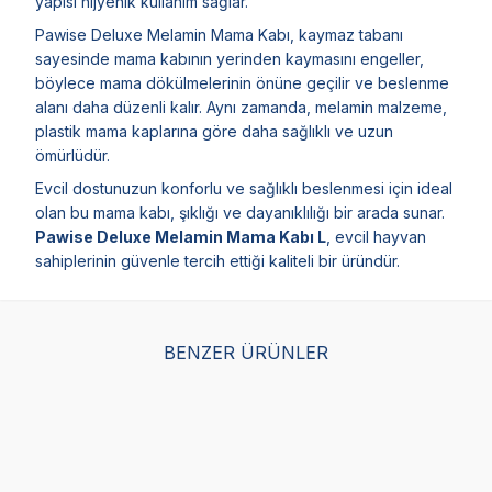
yapısı hijyenik kullanım sağlar.
Pawise Deluxe Melamin Mama Kabı, kaymaz tabanı
sayesinde mama kabının yerinden kaymasını engeller,
böylece mama dökülmelerinin önüne geçilir ve beslenme
alanı daha düzenli kalır. Aynı zamanda, melamin malzeme,
plastik mama kaplarına göre daha sağlıklı ve uzun
ömürlüdür.
Evcil dostunuzun konforlu ve sağlıklı beslenmesi için ideal
olan bu mama kabı, şıklığı ve dayanıklılığı bir arada sunar.
Pawise Deluxe Melamin Mama Kabı L
, evcil hayvan
sahiplerinin güvenle tercih ettiği kaliteli bir üründür.
BENZER ÜRÜNLER
Imac Cıottolı S1 1,0l
Moderna Skybar Large
Mo
Plastik Mama Kabı
İkili Mama Kabı - Beyaz
Med
2 x 3300 ML
- B
(0)
(0)
3.929,00
TL
3.1