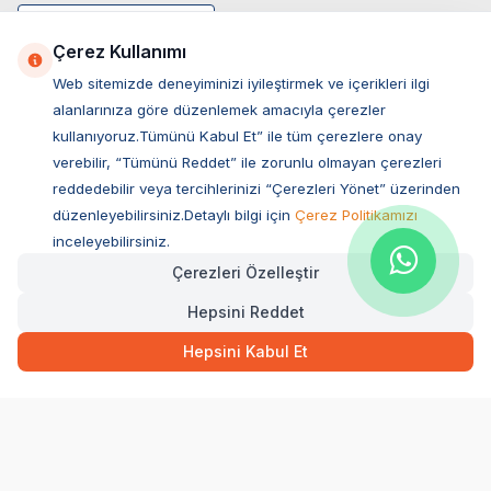
Çerez Kullanımı
Web sitemizde deneyiminizi iyileştirmek ve içerikleri ilgi
alanlarınıza göre düzenlemek amacıyla çerezler
kullanıyoruz.Tümünü Kabul Et” ile tüm çerezlere onay
verebilir, “Tümünü Reddet” ile zorunlu olmayan çerezleri
reddedebilir veya tercihlerinizi “Çerezleri Yönet” üzerinden
düzenleyebilirsiniz.Detaylı bilgi için
Çerez Politikamızı
Müşteri Hizmetleri
inceleyebilirsiniz.
Çerezleri Özelleştir
Sıkça Sorulan Sorular
Hepsini Reddet
Adres
282,00
TL
Hızlı Teslimat
Ovacık Mah. Hacıoğlu Sok. No:13 Başiskele / KOCAELİ
Hepsini Kabul Et
Müşteri Destek Hattı
SEPETE EKLE
0850 532 1141
WhatsApp Destek
0554 871 66 20