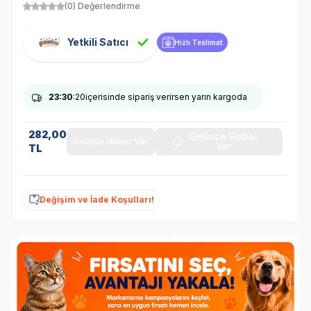
(0) Değerlendirme
Yetkili Satıcı
Hızlı Teslimat
23
:30
:20
içerisinde sipariş verirsen yarın kargoda
282,00
Gelince Haber
Gelince Haber Ver
Ver
TL
Değişim ve İade Koşulları!