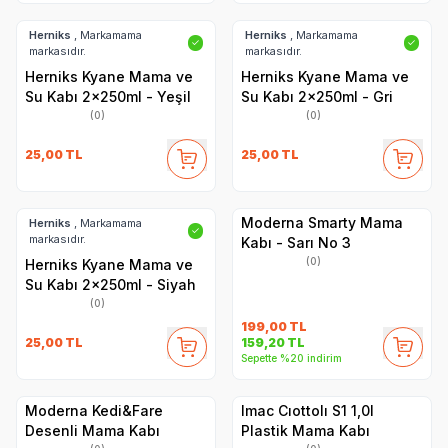
Herniks
, Markamama
Herniks
, Markamama
✓
✓
markasıdır.
markasıdır.
Herniks Kyane Mama ve
Herniks Kyane Mama ve
Su Kabı 2x250ml - Yeşil
Su Kabı 2x250ml - Gri
(0)
(0)
25,00
TL
25,00
TL
Moderna Smarty Mama
Herniks
, Markamama
✓
markasıdır.
Kabı - Sarı No 3
(0)
Herniks Kyane Mama ve
Su Kabı 2x250ml - Siyah
(0)
199,00
TL
25,00
TL
159,20
TL
Sepette %20 indirim
Moderna Kedi&Fare
Imac Cıottolı S1 1,0l
Desenli Mama Kabı
Plastik Mama Kabı