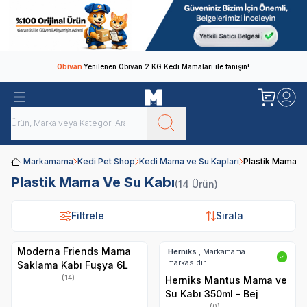
Obivan
Yenilenen Obivan 2 KG Kedi Mamaları ile tanışın!
Markamama
Kedi Pet Shop
Kedi Mama ve Su Kapları
Plastik Mama V
Plastik Mama Ve Su Kabı
(14 Ürün)
Filtrele
Filtrele
Sırala
Sırala
Moderna Friends Mama
Herniks
, Markamama
✓
markasıdır.
Saklama Kabı Fuşya 6L
(14)
Herniks Mantus Mama ve
Su Kabı 350ml - Bej
(0)