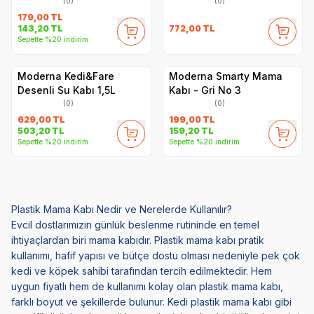
(0)
(0)
179,00
TL
772,00
TL
143,20
TL
Sepette %20 indirim
Moderna Kedi&Fare
Moderna Smarty Mama
Desenli Su Kabı 1,5L
Kabı - Gri No 3
(0)
(0)
629,00
TL
199,00
TL
503,20
TL
159,20
TL
Sepette %20 indirim
Sepette %20 indirim
Plastik Mama Kabı Nedir ve Nerelerde Kullanılır?
Evcil dostlarımızın günlük beslenme rutininde en temel
ihtiyaçlardan biri mama kabıdır. Plastik mama kabı pratik
kullanımı, hafif yapısı ve bütçe dostu olması nedeniyle pek çok
kedi ve köpek sahibi tarafından tercih edilmektedir. Hem
uygun fiyatlı hem de kullanımı kolay olan plastik mama kabı,
farklı boyut ve şekillerde bulunur. Kedi plastik mama kabı gibi