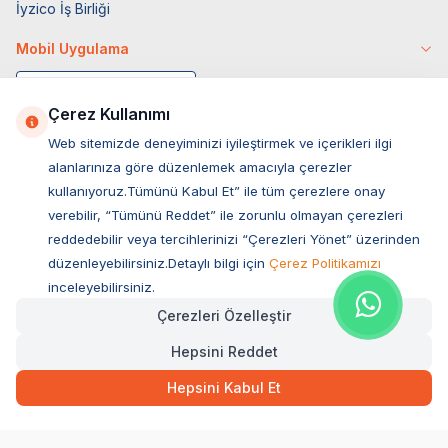
İyzico İş Birliği
Mobil Uygulama
Çerez Kullanımı
Web sitemizde deneyiminizi iyileştirmek ve içerikleri ilgi
alanlarınıza göre düzenlemek amacıyla çerezler
kullanıyoruz.Tümünü Kabul Et” ile tüm çerezlere onay
verebilir, “Tümünü Reddet” ile zorunlu olmayan çerezleri
reddedebilir veya tercihlerinizi “Çerezleri Yönet” üzerinden
düzenleyebilirsiniz.Detaylı bilgi için
Çerez Politikamızı
Müşteri Hizmetleri
inceleyebilirsiniz.
Çerezleri Özelleştir
Sıkça Sorulan Sorular
Hepsini Reddet
Adres
Ovacık Mah. Hacıoğlu Sok. No:13 Başiskele / KOCAELİ
Hepsini Kabul Et
Müşteri Destek Hattı
0850 532 1141