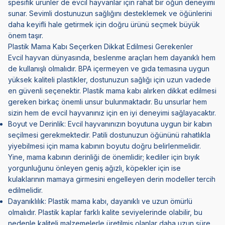
spesifik ürünler de evcil hayvanlar için rahat bir öğün deneyimi
sunar. Sevimli dostunuzun sağlığını desteklemek ve öğünlerini
daha keyifli hale getirmek için doğru ürünü seçmek büyük
önem taşır.
Plastik Mama Kabı Seçerken Dikkat Edilmesi Gerekenler
Evcil hayvan dünyasında, beslenme araçları hem dayanıklı hem
de kullanışlı olmalıdır. BPA içermeyen ve gıda temasına uygun
yüksek kaliteli plastikler, dostunuzun sağlığı için uzun vadede
en güvenli seçenektir. Plastik mama kabı alırken dikkat edilmesi
gereken birkaç önemli unsur bulunmaktadır. Bu unsurlar hem
sizin hem de evcil hayvanınız için en iyi deneyimi sağlayacaktır.
Boyut ve Derinlik: Evcil hayvanınızın boyutuna uygun bir kabın
seçilmesi gerekmektedir. Patili dostunuzun öğününü rahatlıkla
yiyebilmesi için mama kabının boyutu doğru belirlenmelidir.
Yine, mama kabının derinliği de önemlidir; kediler için bıyık
yorgunluğunu önleyen geniş ağızlı, köpekler için ise
kulaklarının mamaya girmesini engelleyen derin modeller tercih
edilmelidir.
Dayanıklılık: Plastik mama kabı, dayanıklı ve uzun ömürlü
olmalıdır. Plastik kaplar farklı kalite seviyelerinde olabilir, bu
nedenle kaliteli malzemelerle üretilmiş olanlar daha uzun süre