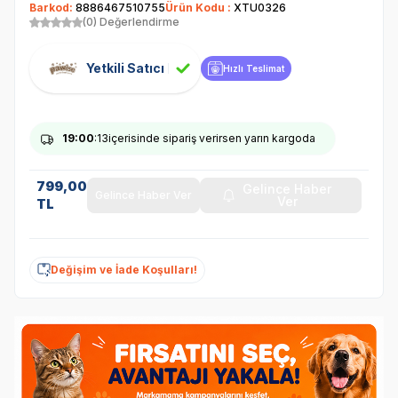
Barkod:
8886467510755
Ürün Kodu :
XTU0326
(0) Değerlendirme
Yetkili Satıcı
Hızlı Teslimat
19
:00
:13
içerisinde sipariş verirsen yarın kargoda
799,00
Gelince Haber
Gelince Haber Ver
Ver
TL
Değişim ve İade Koşulları!