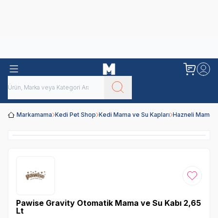
Obivan
Yenilenen Obivan 2 KG Kedi Mamaları ile tanışın!
Markamama
Kedi Pet Shop
Kedi Mama ve Su Kapları
Hazneli Mama v
Favoriye
Pawise Gravity Otomatik Mama ve Su Kabı 2,65
Lt