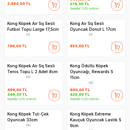
2.484,00
TL
279,30
TL
Sepette %30 indirim
Kong Köpek Air Sq Sesli
Kong Air Sq Sesli
Futbol Topu Large 17,5cm
Oyuncak Donut L 17cm
(1)
(1)
766,00
TL
853,00
TL
Kong Köpek Air Sq Sesli
Kong Ödüllü Köpek
Tenis Topu L 2 Adet 8cm
Oyuncağı, Rewards S
11cm
(0)
(0)
499,00
TL
600,00
TL
349,30
TL
420,00
TL
Sepette %30 indirim
Sepette %30 indirim
Kong Köpek Tut-Çek
Kong Köpek Extreme
Oyuncak 33cm
Kauçuk Oyuncak Lastik S
9cm
(0)