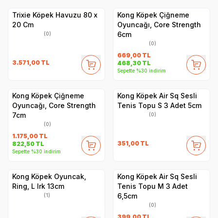
Trixie Köpek Havuzu 80 x
Kong Köpek Çiğneme
20 Cm
Oyuncağı, Core Strength
6cm
(0)
(0)
669,00
TL
3.571,00
TL
468,30
TL
Sepette %30 indirim
Kong Köpek Çiğneme
Kong Köpek Air Sq Sesli
Oyuncağı, Core Strength
Tenis Topu S 3 Adet 5cm
7cm
(0)
(0)
1.175,00
TL
351,00
TL
822,50
TL
Sepette %30 indirim
Kong Köpek Oyuncak,
Kong Köpek Air Sq Sesli
Ring, L Irk 13cm
Tenis Topu M 3 Adet
6,5cm
(1)
(0)
399,00
TL