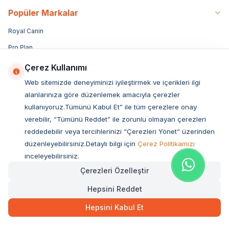
Popüler Markalar
Royal Canin
Pro Plan
Bozita
Çerez Kullanımı
Hills
Web sitemizde deneyiminizi iyileştirmek ve içerikleri ilgi
alanlarınıza göre düzenlemek amacıyla çerezler
Sanebelle
kullanıyoruz.Tümünü Kabul Et” ile tüm çerezlere onay
N&D
verebilir, “Tümünü Reddet” ile zorunlu olmayan çerezleri
Miratorg
reddedebilir veya tercihlerinizi “Çerezleri Yönet” üzerinden
düzenleyebilirsiniz.Detaylı bilgi için
Çerez Politikamızı
Reflex
inceleyebilirsiniz.
Acana
Çerezleri Özelleştir
Enjoy
Hepsini Reddet
Obivan
Hepsini Kabul Et
Luis
Vetcure