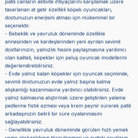
patili canların aktivite ihtiyaçlarını karşılamak üzere
tasarlanan at getir özellikli köpek oyuncakları,
dostunuzun enerjisini atması için mükemmel bir
seçenektir.
- Bebeklik ve yavruluk döneminde özellikle
annesinden ve kardeşlerinden yeni ayrılan sevimli
dostlarınızın, yalnızlık hissini paylaşmasına yardımcı
olan kaliteli, köpekler için peluş oyuncak modellerini
değerlendirebilirsiniz.
- Evde yalnız kalan köpekler için oyuncak seçiminde,
sevimli dostunuzun evde yalnız başına kalma
alışkanlığı kazanmasına yardımcı olabilirsiniz. Evde
yalnız kalmasına alıştırmak üzere geliştirilen yalama
pedlerine fıstık ezmesi veya krem peynir sürerek patili
arkadaşınızın belirli bir süre oyalanmasını
sağlayabilirsiniz.
- Genellikle yavruluk döneminde görülen hızlı yemek
yeme alışkanlığının törpülenmesi ve evdeki eşyaların