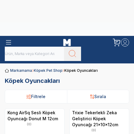
Obivan
Yenilenen Obivan 2 KG Kedi Mamaları ile tanışın!
Markamama
Köpek Pet Shop
Köpek Oyuncakları
Köpek Oyuncakları
Filtrele
Sırala
Kong AirSq Sesli Köpek
Trixie Tekerlekli Zeka
Oyuncağı Donut M 12cm
Geliştirici Köpek
Oyuncağı 21x10x12cm
(0)
(0)