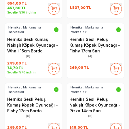
654,00
TL
1.537,00
TL
457,80
TL
Sepette %30 indirim
Herniks
, Markamama
Herniks
, Markamama
✓
✓
markasıdır.
markasıdır.
Herniks Sesli Kumaş
Herniks Sesli Peluş
Nakışlı Köpek Oyuncağı -
Kumaş Köpek Oyuncağı -
Whali 15cm Bordo
Fishy 17cm Sarı
(0)
(4)
249,00
TL
249,00
TL
74,70
TL
Sepette %70 indirim
Herniks
, Markamama
Herniks
, Markamama
✓
✓
markasıdır.
markasıdır.
Herniks Sesli Peluş
Herniks Sesli Peluş
Kumaş Köpek Oyuncağı -
Nakışlı Köpek Oyuncağı -
Fishy 17cm Bordo
Pizza 14cm Sarı
(6)
(0)
249,00
TL
149,00
TL