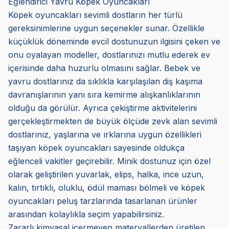
Eğlendirici Yavru Köpek Oyuncakları
Köpek oyuncakları sevimli dostların her türlü
gereksinimlerine uygun seçenekler sunar. Özellikle
küçüklük döneminde evcil dostunuzun ilgisini çeken ve
onu oyalayan modeller, dostlarınızı mutlu ederek ev
içerisinde daha huzurlu olmasını sağlar. Bebek ve
yavru dostlarınız da sıklıkla karşılaşılan diş kaşıma
davranışlarının yanı sıra kemirme alışkanlıklarının
olduğu da görülür. Ayrıca çekiştirme aktivitelerini
gerçekleştirmekten de büyük ölçüde zevk alan sevimli
dostlarınız, yaşlarına ve ırklarına uygun özellikleri
taşıyan köpek oyuncakları sayesinde oldukça
eğlenceli vakitler geçirebilir. Minik dostunuz için özel
olarak geliştirilen yuvarlak, elips, halka, ince uzun,
kalın, tırtıklı, oluklu, ödül maması bölmeli ve köpek
oyuncakları peluş tarzlarında tasarlanan ürünler
arasından kolaylıkla seçim yapabilirsiniz.
Zararlı kimyasal içermeyen materyallerden üretilen