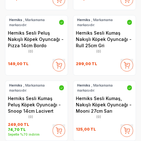
Herniks
, Markamama
Herniks
, Markamama
✓
✓
markasıdır.
markasıdır.
Herniks Sesli Peluş
Herniks Sesli Kumaş
Nakışlı Köpek Oyuncağı -
Nakışlı Köpek Oyuncağı -
Pizza 14cm Bordo
Rull 25cm Gri
(0)
(0)
149,00
TL
299,00
TL
Herniks
, Markamama
Herniks
, Markamama
✓
✓
markasıdır.
markasıdır.
Herniks Sesli Kumaş
Herniks Sesli Kumaş,
Peluş Köpek Oyuncağı -
Nakışlı Köpek Oyuncağı -
Snoop 14cm Lacivert
Mooni 27cm Sarı
(0)
(0)
249,00
TL
125,00
TL
74,70
TL
Sepette %70 indirim