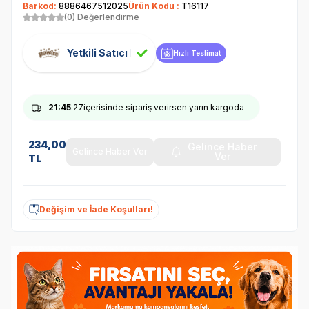
Barkod:
8886467512025
Ürün Kodu :
T16117
(0) Değerlendirme
Yetkili Satıcı
Hızlı Teslimat
21
:45
:27
içerisinde sipariş verirsen yarın kargoda
234,00
Gelince Haber
Gelince Haber Ver
Ver
TL
Değişim ve İade Koşulları!