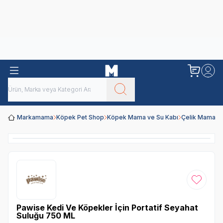
Obivan
Yenilenen Obivan 2 KG Kedi Mamaları ile tanışın!
Markamama
Köpek Pet Shop
Köpek Mama ve Su Kabı
Çelik Mama ve
Favoriye
Pawise Kedi Ve Köpekler İçin Portatif Seyahat
Suluğu 750 ML