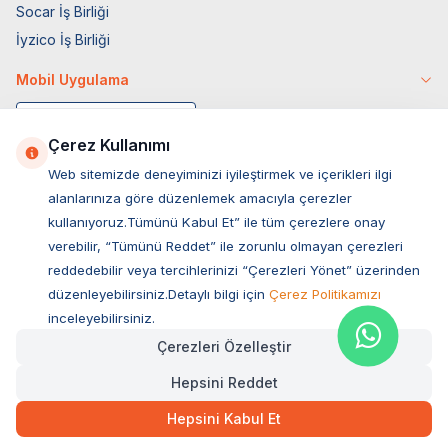
Socar İş Birliği
İyzico İş Birliği
Mobil Uygulama
Çerez Kullanımı
Web sitemizde deneyiminizi iyileştirmek ve içerikleri ilgi
alanlarınıza göre düzenlemek amacıyla çerezler
kullanıyoruz.Tümünü Kabul Et” ile tüm çerezlere onay
verebilir, “Tümünü Reddet” ile zorunlu olmayan çerezleri
reddedebilir veya tercihlerinizi “Çerezleri Yönet” üzerinden
düzenleyebilirsiniz.Detaylı bilgi için
Çerez Politikamızı
Müşteri Hizmetleri
inceleyebilirsiniz.
Çerezleri Özelleştir
Sıkça Sorulan Sorular
Hepsini Reddet
Adres
234,00
TL
Hızlı Teslimat
Ovacık Mah. Hacıoğlu Sok. No:13 Başiskele / KOCAELİ
Hepsini Kabul Et
Müşteri Destek Hattı
SEPETE EKLE