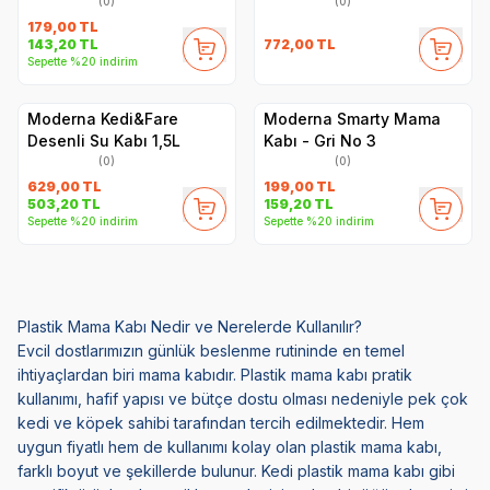
(0)
(0)
179,00
TL
772,00
TL
143,20
TL
Sepette %20 indirim
Moderna Kedi&Fare
Moderna Smarty Mama
Desenli Su Kabı 1,5L
Kabı - Gri No 3
(0)
(0)
629,00
TL
199,00
TL
503,20
TL
159,20
TL
Sepette %20 indirim
Sepette %20 indirim
Plastik Mama Kabı Nedir ve Nerelerde Kullanılır?
Evcil dostlarımızın günlük beslenme rutininde en temel
ihtiyaçlardan biri mama kabıdır. Plastik mama kabı pratik
kullanımı, hafif yapısı ve bütçe dostu olması nedeniyle pek çok
kedi ve köpek sahibi tarafından tercih edilmektedir. Hem
uygun fiyatlı hem de kullanımı kolay olan plastik mama kabı,
farklı boyut ve şekillerde bulunur. Kedi plastik mama kabı gibi