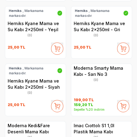
Herniks
, Markamama
Herniks
, Markamama
✓
✓
markasıdır.
markasıdır.
Herniks Kyane Mama ve
Herniks Kyane Mama ve
Su Kabı 2x250ml - Yeşil
Su Kabı 2x250ml - Gri
(0)
(0)
25,00
TL
25,00
TL
Moderna Smarty Mama
Herniks
, Markamama
✓
markasıdır.
Kabı - Sarı No 3
(0)
Herniks Kyane Mama ve
Su Kabı 2x250ml - Siyah
(0)
199,00
TL
25,00
TL
159,20
TL
Sepette %20 indirim
Moderna Kedi&Fare
Imac Cıottolı S1 1,0l
Desenli Mama Kabı
Plastik Mama Kabı