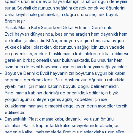
spesifik ürünler de evcil hayvanlar için rahat bir öğün deneyimi
sunar. Sevimli dostunuzun sağlığını desteklemek ve öğünlerini
daha keyifli hale getirmek için doğru ürünü seçmek büyük
önem taşır.
Plastik Mama Kabı Seçerken Dikkat Edilmesi Gerekenler
Evcil hayvan dünyasında, beslenme araçları hem dayanıklı hem
de kullanışlı olmalıdır. BPA içermeyen ve gıda temasına uygun
yüksek kaliteli plastikler, dostunuzun sağlığı için uzun vadede
en güvenli seçenektir. Plastik mama kabı alırken dikkat edilmesi
gereken birkaç önemli unsur bulunmaktadır. Bu unsurlar hem
sizin hem de evcil hayvanınız için en iyi deneyimi sağlayacaktır.
Boyut ve Derinlik: Evcil hayvanınızın boyutuna uygun bir kabın
seçilmesi gerekmektedir. Patili dostunuzun öğününü rahatlıkla
yiyebilmesi için mama kabının boyutu doğru belirlenmelidir.
Yine, mama kabının derinliği de önemlidir; kediler için bıyık
yorgunluğunu önleyen geniş ağızlı, köpekler için ise
kulaklarının mamaya girmesini engelleyen derin modeller tercih
edilmelidir.
Dayanıklılık: Plastik mama kabı, dayanıklı ve uzun ömürlü
olmalıdır. Plastik kaplar farklı kalite seviyelerinde olabilir, bu
nedenle kaliteli malzemelerle üretilmiş olanlar daha uzun süre