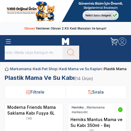
Obivan
Yenilenen Obivan 2 KG Kedi Mamaları ile tanışın!
Markamama
Kedi Pet Shop
Kedi Mama ve Su Kapları
Plastik Mama V
Plastik Mama Ve Su Kabı
(14 Ürün)
Filtrele
Filtrele
Sırala
Sırala
Moderna Friends Mama
Herniks
, Markamama
✓
markasıdır.
Saklama Kabı Fuşya 6L
(14)
Herniks Mantus Mama ve
Su Kabı 350ml - Bej
(0)