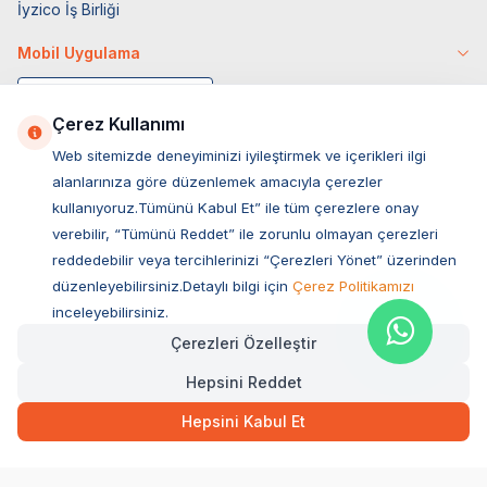
İyzico İş Birliği
Mobil Uygulama
Çerez Kullanımı
Web sitemizde deneyiminizi iyileştirmek ve içerikleri ilgi
alanlarınıza göre düzenlemek amacıyla çerezler
kullanıyoruz.Tümünü Kabul Et” ile tüm çerezlere onay
verebilir, “Tümünü Reddet” ile zorunlu olmayan çerezleri
reddedebilir veya tercihlerinizi “Çerezleri Yönet” üzerinden
düzenleyebilirsiniz.Detaylı bilgi için
Çerez Politikamızı
Müşteri Hizmetleri
inceleyebilirsiniz.
Çerezleri Özelleştir
Sıkça Sorulan Sorular
Hepsini Reddet
Adres
Ovacık Mah. Hacıoğlu Sok. No:13 Başiskele / KOCAELİ
Hepsini Kabul Et
Müşteri Destek Hattı
0850 532 1141