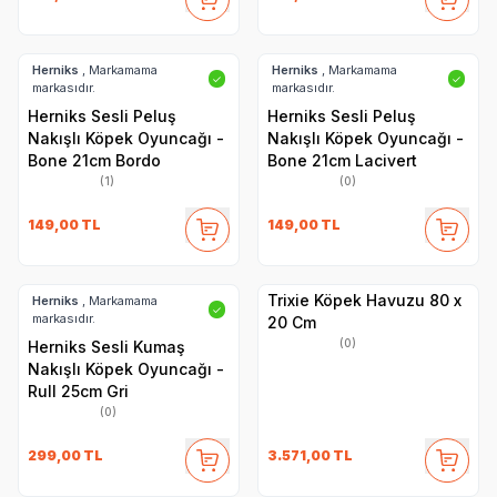
Herniks
, Markamama
Herniks
, Markamama
✓
✓
markasıdır.
markasıdır.
Herniks Sesli Peluş
Herniks Sesli Peluş
Nakışlı Köpek Oyuncağı -
Nakışlı Köpek Oyuncağı -
Bone 21cm Bordo
Bone 21cm Lacivert
(1)
(0)
149,00
TL
149,00
TL
Trixie Köpek Havuzu 80 x
Herniks
, Markamama
✓
markasıdır.
20 Cm
(0)
Herniks Sesli Kumaş
Nakışlı Köpek Oyuncağı -
Rull 25cm Gri
(0)
299,00
TL
3.571,00
TL