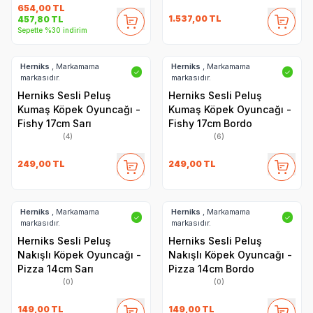
654,00
TL
1.537,00
TL
457,80
TL
Sepette %30 indirim
Herniks
, Markamama
Herniks
, Markamama
✓
✓
markasıdır.
markasıdır.
Herniks Sesli Peluş
Herniks Sesli Peluş
Kumaş Köpek Oyuncağı -
Kumaş Köpek Oyuncağı -
Fishy 17cm Sarı
Fishy 17cm Bordo
(4)
(6)
249,00
TL
249,00
TL
Herniks
, Markamama
Herniks
, Markamama
✓
✓
markasıdır.
markasıdır.
Herniks Sesli Peluş
Herniks Sesli Peluş
Nakışlı Köpek Oyuncağı -
Nakışlı Köpek Oyuncağı -
Pizza 14cm Sarı
Pizza 14cm Bordo
(0)
(0)
149,00
TL
149,00
TL