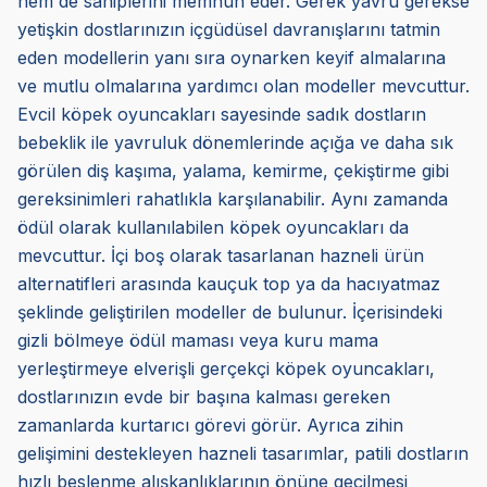
hem de sahiplerini memnun eder. Gerek yavru gerekse
yetişkin dostlarınızın içgüdüsel davranışlarını tatmin
eden modellerin yanı sıra oynarken keyif almalarına
ve mutlu olmalarına yardımcı olan modeller mevcuttur.
Evcil köpek oyuncakları sayesinde sadık dostların
bebeklik ile yavruluk dönemlerinde açığa ve daha sık
görülen diş kaşıma, yalama, kemirme, çekiştirme gibi
gereksinimleri rahatlıkla karşılanabilir. Aynı zamanda
ödül olarak kullanılabilen köpek oyuncakları da
mevcuttur. İçi boş olarak tasarlanan hazneli ürün
alternatifleri arasında kauçuk top ya da hacıyatmaz
şeklinde geliştirilen modeller de bulunur. İçerisindeki
gizli bölmeye ödül maması veya kuru mama
yerleştirmeye elverişli gerçekçi köpek oyuncakları,
dostlarınızın evde bir başına kalması gereken
zamanlarda kurtarıcı görevi görür. Ayrıca zihin
gelişimini destekleyen hazneli tasarımlar, patili dostların
hızlı beslenme alışkanlıklarının önüne geçilmesi