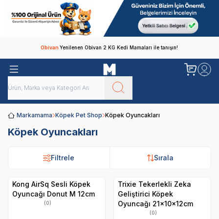
Obivan
Yenilenen Obivan 2 KG Kedi Mamaları ile tanışın!
Markamama
Köpek Pet Shop
Köpek Oyuncakları
Köpek Oyuncakları
Filtrele
Sırala
Kong AirSq Sesli Köpek
Trixie Tekerlekli Zeka
Oyuncağı Donut M 12cm
Geliştirici Köpek
Oyuncağı 21x10x12cm
(0)
(0)