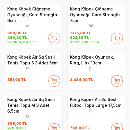
Kong Köpek Çiğneme
Kong Köpek Çiğneme
Oyuncağı, Core Strength
Oyuncağı, Core Strength
6cm
7cm
(0)
(0)
669,00
TL
1.175,00
TL
468,30
TL
822,50
TL
Sepette %30 indirim
Sepette %30 indirim
Kong Köpek Air Sq Sesli
Kong Köpek Oyuncak,
Tenis Topu S 3 Adet 5cm
Ring, L Irk 13cm
(0)
(1)
351,00
TL
2.484,00
TL
Kong Köpek Air Sq Sesli
Kong Köpek Air Sq Sesli
Tenis Topu M 3 Adet
Futbol Topu Large 17,5cm
6,5cm
(1)
(0)
399,00
TL
766,00
TL
279,30
TL