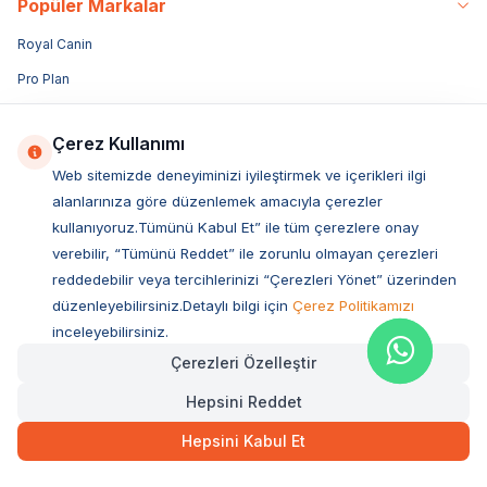
Popüler Markalar
Royal Canin
Pro Plan
Bozita
Çerez Kullanımı
Hills
Web sitemizde deneyiminizi iyileştirmek ve içerikleri ilgi
Sanebelle
alanlarınıza göre düzenlemek amacıyla çerezler
N&D
kullanıyoruz.Tümünü Kabul Et” ile tüm çerezlere onay
verebilir, “Tümünü Reddet” ile zorunlu olmayan çerezleri
Miratorg
reddedebilir veya tercihlerinizi “Çerezleri Yönet” üzerinden
Reflex
düzenleyebilirsiniz.Detaylı bilgi için
Çerez Politikamızı
Acana
inceleyebilirsiniz.
Enjoy
Çerezleri Özelleştir
Obivan
Hepsini Reddet
Luis
Hepsini Kabul Et
Vetcure