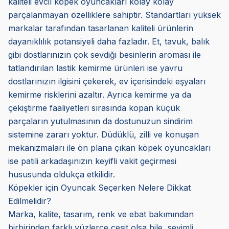
kaliteli evcil köpek oyuncakları kolay kolay
parçalanmayan özelliklere sahiptir. Standartları yüksek
markalar tarafından tasarlanan kaliteli ürünlerin
dayanıklılık potansiyeli daha fazladır. Et, tavuk, balık
gibi dostlarınızın çok sevdiği besinlerin aroması ile
tatlandırılan lastik kemirme ürünleri ise yavru
dostlarınızın ilgisini çekerek, ev içerisindeki eşyaları
kemirme risklerini azaltır. Ayrıca kemirme ya da
çekiştirme faaliyetleri sırasında kopan küçük
parçaların yutulmasının da dostunuzun sindirim
sistemine zararı yoktur. Düdüklü, zilli ve konuşan
mekanizmaları ile ön plana çıkan köpek oyuncakları
ise patili arkadaşınızın keyifli vakit geçirmesi
hususunda oldukça etkilidir.
Köpekler için Oyuncak Seçerken Nelere Dikkat
Edilmelidir?
Marka, kalite, tasarım, renk ve ebat bakımından
birbirinden farklı yüzlerce çeşit olsa bile, sevimli