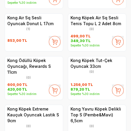
Sepette %30 indirim
Kong Air Sq Sesli
Kong Köpek Air Sq Sesli
Oyuncak Donut L 17cm
Tenis Topu L 2 Adet 8cm
(1)
(0)
499,00
TL
853,00
TL
349,30
TL
Sepette %30 indirim
Kong Ödüllü Köpek
Kong Köpek Tut-Çek
Oyuncağı, Rewards S
Oyuncak 33cm
11cm
(0)
(0)
600,00
TL
1.256,00
TL
420,00
TL
879,20
TL
Sepette %30 indirim
Sepette %30 indirim
Kong Köpek Extreme
Kong Yavru Köpek Delikli
Kauçuk Oyuncak Lastik S
Top S (Pembe&Mavi)
9cm
6,5cm
(0)
(0)