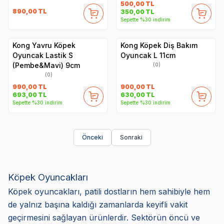
500,00
TL
890,00
TL
350,00
TL
Sepette %30 indirim
Kong Yavru Köpek
Kong Köpek Diş Bakım
Oyuncak Lastik S
Oyuncak L 11cm
(Pembe&Mavi) 9cm
(0)
(0)
990,00
TL
900,00
TL
693,00
TL
630,00
TL
Sepette %30 indirim
Sepette %30 indirim
Önceki
Sonraki
Köpek Oyuncakları
Köpek oyuncakları, patili dostların hem sahibiyle hem
de yalnız başına kaldığı zamanlarda keyifli vakit
geçirmesini sağlayan ürünlerdir. Sektörün öncü ve