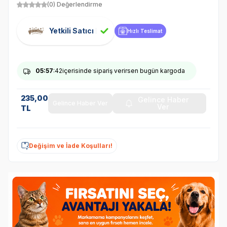
(0) Değerlendirme
Yetkili Satıcı
Hızlı Teslimat
05
:57
:42
içerisinde sipariş verirsen bugün kargoda
235,00
Gelince Haber
Gelince Haber Ver
Ver
TL
Değişim ve İade Koşulları!