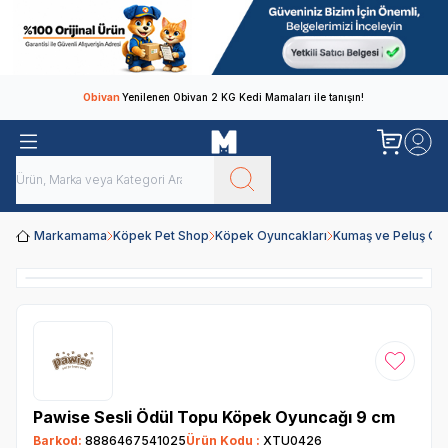
Obivan
Yenilenen Obivan 2 KG Kedi Mamaları ile tanışın!
Markamama
Köpek Pet Shop
Köpek Oyuncakları
Kumaş ve Peluş Oy
Favoriye
Pawise Sesli Ödül Topu Köpek Oyuncağı 9 cm
Barkod:
8886467541025
Ürün Kodu :
XTU0426