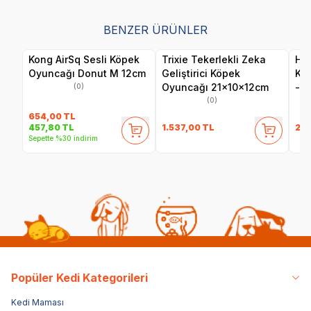
BENZER ÜRÜNLER
Kong AirSq Sesli Köpek
Trixie Tekerlekli Zeka
Her
Oyuncağı Donut M 12cm
Geliştirici Köpek
Ku
Oyuncağı 21x10x12cm
- F
(0)
(0)
654,00
TL
1.537,00
TL
24
457,80
TL
Sepette %30 indirim
Popüler Kedi Kategorileri
Kedi Maması