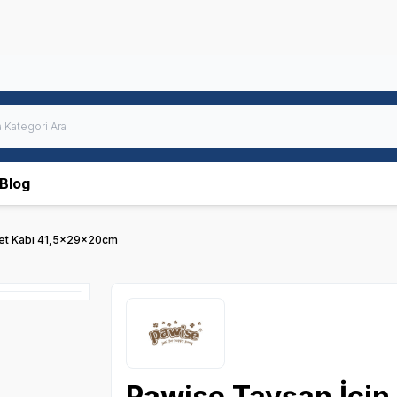
Blog
let Kabı 41,5x29x20cm
Pawise Tavşan İçin