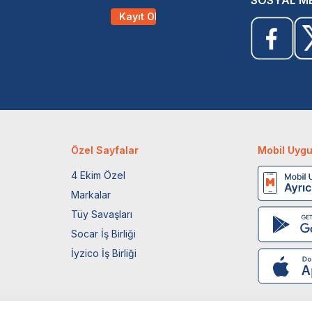
Kayıt Ol
Özel Sayfalar
Mobil Uyg
4 Ekim Özel
Markalar
Tüy Savaşları
Socar İş Birliği
İyzico İş Birliği