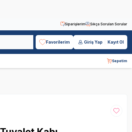
Siparişlerim
Sıkça Sorulan Sorular
Favorilerim
Giriş Yap
Kayıt Ol
Sepetim
Favoriye
 Tuvalet Kabı