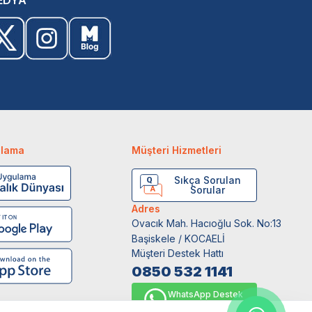
ulama
Müşteri Hizmetleri
Sıkça Sorulan
Sorular
Adres
Ovacık Mah. Hacıoğlu Sok. No:13
Başiskele / KOCAELİ
Müşteri Destek Hattı
0850 532 1141
WhatsApp Destek
0554 871 66 20