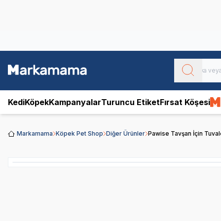
Obivan
Yenilenen Obivan 2 KG Kedi Mamaları ile tanışın!
Kedi
Köpek
Kampanyalar
Turuncu Etiket
Fırsat Köşesi
Markamama
Köpek Pet Shop
Diğer Ürünler
Pawise Tavşan İçin Tuva