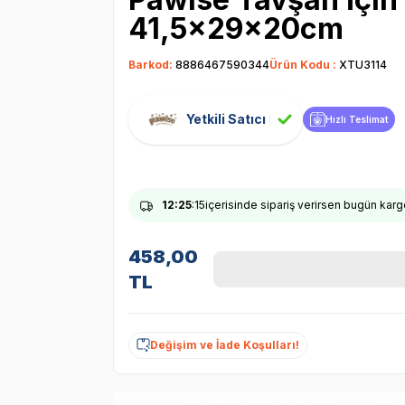
41,5x29x20cm
Barkod:
8886467590344
Ürün Kodu :
XTU3114
Yetkili Satıcı
Hızlı Teslimat
12
:25
:14
içerisinde sipariş verirsen bugün kar
458,00
TL
Değişim ve İade Koşulları!