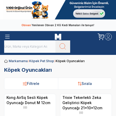
Obivan
Yenilenen Obivan 2 KG Kedi Mamaları ile tanışın!
Markamama
Köpek Pet Shop
Köpek Oyuncakları
Köpek Oyuncakları
Filtrele
Sırala
Kong AirSq Sesli Köpek
Trixie Tekerlekli Zeka
Oyuncağı Donut M 12cm
Geliştirici Köpek
Oyuncağı 21x10x12cm
(0)
(0)