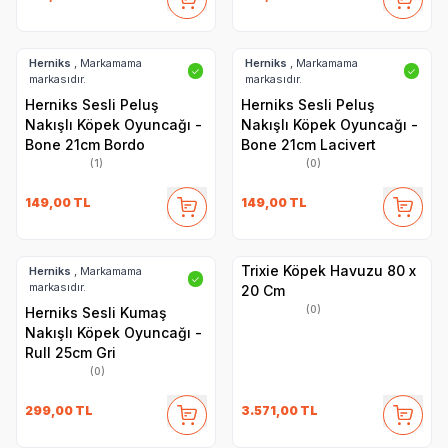
Herniks
, Markamama
Herniks
, Markamama
✓
✓
markasıdır.
markasıdır.
Herniks Sesli Peluş
Herniks Sesli Peluş
Nakışlı Köpek Oyuncağı -
Nakışlı Köpek Oyuncağı -
Bone 21cm Bordo
Bone 21cm Lacivert
(1)
(0)
149,00
TL
149,00
TL
Trixie Köpek Havuzu 80 x
Herniks
, Markamama
✓
markasıdır.
20 Cm
(0)
Herniks Sesli Kumaş
Nakışlı Köpek Oyuncağı -
Rull 25cm Gri
(0)
299,00
TL
3.571,00
TL