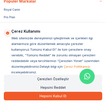
Popüler Markalar
Royal Canin
Pro Plan
Bozita
Çerez Kullanımı
Hills
Web sitemizde deneyiminizi iyileştirmek ve içerikleri ilgi
Sanebelle
alanlarınıza göre düzenlemek amacıyla çerezler
N&D
kullanıyoruz.Tümünü Kabul Et” ile tüm çerezlere onay
verebilir, “Tümünü Reddet” ile zorunlu olmayan çerezleri
Miratorg
reddedebilir veya tercihlerinizi “Çerezleri Yönet” üzerinden
Reflex
düzenleyebilirsiniz.Detaylı bilgi için
Çerez Politikamızı
Acana
inceleyebilirsiniz.
Enjoy
Çerezleri Özelleştir
Obivan
Hepsini Reddet
Luis
Hepsini Kabul Et
Vetcure