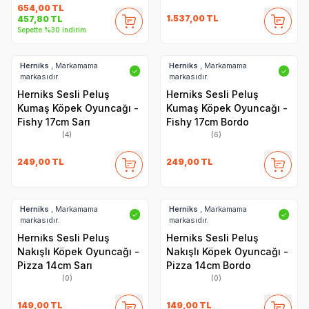
654,00
TL
1.537,00
TL
457,80
TL
Sepette %30 indirim
Herniks
, Markamama
Herniks
, Markamama
✓
✓
markasıdır.
markasıdır.
Herniks Sesli Peluş
Herniks Sesli Peluş
Kumaş Köpek Oyuncağı -
Kumaş Köpek Oyuncağı -
Fishy 17cm Sarı
Fishy 17cm Bordo
(4)
(6)
249,00
TL
249,00
TL
Herniks
, Markamama
Herniks
, Markamama
✓
✓
markasıdır.
markasıdır.
Herniks Sesli Peluş
Herniks Sesli Peluş
Nakışlı Köpek Oyuncağı -
Nakışlı Köpek Oyuncağı -
Pizza 14cm Sarı
Pizza 14cm Bordo
(0)
(0)
149,00
TL
149,00
TL