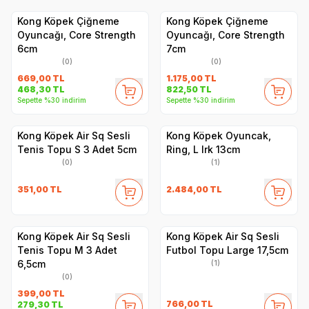
Kong Köpek Çiğneme
Kong Köpek Çiğneme
Oyuncağı, Core Strength
Oyuncağı, Core Strength
6cm
7cm
(0)
(0)
669,00
TL
1.175,00
TL
468,30
TL
822,50
TL
Sepette %30 indirim
Sepette %30 indirim
Kong Köpek Air Sq Sesli
Kong Köpek Oyuncak,
Tenis Topu S 3 Adet 5cm
Ring, L Irk 13cm
(0)
(1)
351,00
TL
2.484,00
TL
Kong Köpek Air Sq Sesli
Kong Köpek Air Sq Sesli
Tenis Topu M 3 Adet
Futbol Topu Large 17,5cm
6,5cm
(1)
(0)
399,00
TL
766,00
TL
279,30
TL