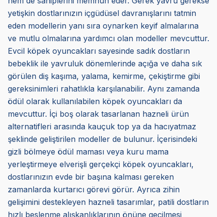
hem de sahiplerini memnun eder. Gerek yavru gerekse
yetişkin dostlarınızın içgüdüsel davranışlarını tatmin
eden modellerin yanı sıra oynarken keyif almalarına
ve mutlu olmalarına yardımcı olan modeller mevcuttur.
Evcil köpek oyuncakları sayesinde sadık dostların
bebeklik ile yavruluk dönemlerinde açığa ve daha sık
görülen diş kaşıma, yalama, kemirme, çekiştirme gibi
gereksinimleri rahatlıkla karşılanabilir. Aynı zamanda
ödül olarak kullanılabilen köpek oyuncakları da
mevcuttur. İçi boş olarak tasarlanan hazneli ürün
alternatifleri arasında kauçuk top ya da hacıyatmaz
şeklinde geliştirilen modeller de bulunur. İçerisindeki
gizli bölmeye ödül maması veya kuru mama
yerleştirmeye elverişli gerçekçi köpek oyuncakları,
dostlarınızın evde bir başına kalması gereken
zamanlarda kurtarıcı görevi görür. Ayrıca zihin
gelişimini destekleyen hazneli tasarımlar, patili dostların
hızlı beslenme alışkanlıklarının önüne geçilmesi