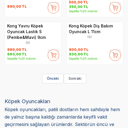
500,00
TL
890,00
TL
350,00
TL
Sepette %30 indirim
Kong Yavru Köpek
Kong Köpek Diş Bakım
Oyuncak Lastik S
Oyuncak L 11cm
(Pembe&Mavi) 9cm
(0)
(0)
990,00
TL
900,00
TL
693,00
TL
630,00
TL
Sepette %30 indirim
Sepette %30 indirim
Önceki
Sonraki
Köpek Oyuncakları
Köpek oyuncakları, patili dostların hem sahibiyle hem
de yalnız başına kaldığı zamanlarda keyifli vakit
geçirmesini sağlayan ürünlerdir. Sektörün öncü ve