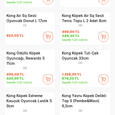
Sepette %30 indirim
Kong Air Sq Sesli
Kong Köpek Air Sq Sesli
Oyuncak Donut L 17cm
Tenis Topu L 2 Adet 8cm
(1)
(0)
499,00
TL
853,00
TL
349,30
TL
Sepette %30 indirim
Kong Ödüllü Köpek
Kong Köpek Tut-Çek
Oyuncağı, Rewards S
Oyuncak 33cm
11cm
(0)
(0)
600,00
TL
1.256,00
TL
420,00
TL
879,20
TL
Sepette %30 indirim
Sepette %30 indirim
Kong Köpek Extreme
Kong Yavru Köpek Delikli
Kauçuk Oyuncak Lastik S
Top S (Pembe&Mavi)
9cm
6,5cm
(0)
(0)