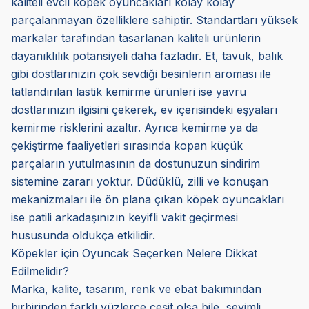
kaliteli evcil köpek oyuncakları kolay kolay
parçalanmayan özelliklere sahiptir. Standartları yüksek
markalar tarafından tasarlanan kaliteli ürünlerin
dayanıklılık potansiyeli daha fazladır. Et, tavuk, balık
gibi dostlarınızın çok sevdiği besinlerin aroması ile
tatlandırılan lastik kemirme ürünleri ise yavru
dostlarınızın ilgisini çekerek, ev içerisindeki eşyaları
kemirme risklerini azaltır. Ayrıca kemirme ya da
çekiştirme faaliyetleri sırasında kopan küçük
parçaların yutulmasının da dostunuzun sindirim
sistemine zararı yoktur. Düdüklü, zilli ve konuşan
mekanizmaları ile ön plana çıkan köpek oyuncakları
ise patili arkadaşınızın keyifli vakit geçirmesi
hususunda oldukça etkilidir.
Köpekler için Oyuncak Seçerken Nelere Dikkat
Edilmelidir?
Marka, kalite, tasarım, renk ve ebat bakımından
birbirinden farklı yüzlerce çeşit olsa bile, sevimli