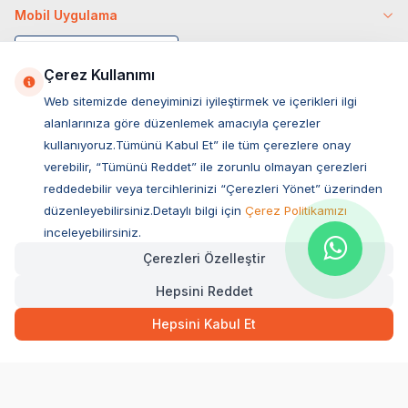
Mobil Uygulama
Çerez Kullanımı
Web sitemizde deneyiminizi iyileştirmek ve içerikleri ilgi
alanlarınıza göre düzenlemek amacıyla çerezler
kullanıyoruz.Tümünü Kabul Et” ile tüm çerezlere onay
verebilir, “Tümünü Reddet” ile zorunlu olmayan çerezleri
reddedebilir veya tercihlerinizi “Çerezleri Yönet” üzerinden
düzenleyebilirsiniz.Detaylı bilgi için
Çerez Politikamızı
Müşteri Hizmetleri
inceleyebilirsiniz.
Çerezleri Özelleştir
Sıkça Sorulan Sorular
Hepsini Reddet
Adres
Ovacık Mah. Hacıoğlu Sok. No:13 Başiskele / KOCAELİ
Hepsini Kabul Et
Müşteri Destek Hattı
0850 532 1141
WhatsApp Destek
0554 871 66 20