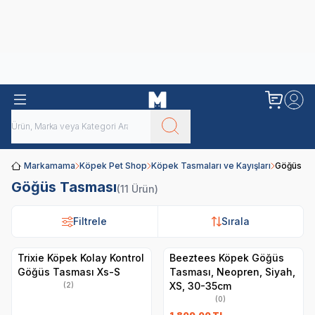
Obivan
Yenilenen Obivan 2 KG Kedi Mamaları ile tanışın!
Markamama
Köpek Pet Shop
Köpek Tasmaları ve Kayışları
Göğüs Ta
Göğüs Tasması
(11 Ürün)
Filtrele
Filtrele
Sırala
Sırala
Trixie Köpek Kolay Kontrol
Beeztees Köpek Göğüs
Göğüs Tasması Xs-S
Tasması, Neopren, Siyah,
XS, 30-35cm
(2)
(0)