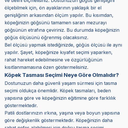
ve belini ölçmelisiniz. Dostunuzun göğüs genişliğini
ölçebilmek için, ön ayaklarının yaklaşık bir el
genişliğinin arkasından ölçüm yapılır. Bu kısımdan,
köpeğinizin göğsünü tamamen saran mezurayı
göğsünün etrafına çeviriniz. Bu durumda köpeğinizin
göğüs ölçüsünü öğrenmiş olacaksınız.
Bel ölçüsü yapmak istediğinizde, göğüs ölçüsü ile aynı
yapılır. Şayet, köpeğinize kıyafet seçimi yaparken,
rahat hareket edebilmesine ve özgürlüğünün
kısıtlanmamasına özen göstermelisiniz.
Köpek Tasması Seçimi Neye Göre Olmalıdır?
Dostunuzun daha güvenli yaşam sürmesi için tasma
seçimi oldukça önemlidir. Köpek tasmaları, beden
yapısına göre ve köpeğinizin eğitimine göre farklılık
göstermektedir.
Patili dostlarınızın ırkına, yaşına veya boyun yapısına
göre değişkenlik göstermektedir. Köpeğinizin daha
rahat nefes alabilmesi için doğru tasma seçimi