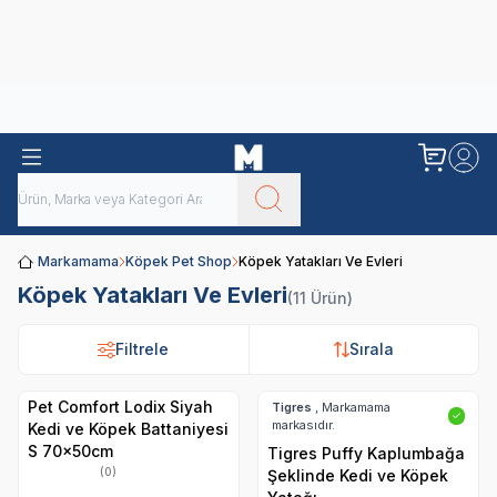
Obivan
Yenilenen Obivan 2 KG Kedi Mamaları ile tanışın!
Markamama
Köpek Pet Shop
Köpek Yatakları Ve Evleri
Köpek Yatakları Ve Evleri
(11 Ürün)
Filtrele
Filtrele
Sırala
Sırala
Pet Comfort Lodix Siyah
Tigres
, Markamama
✓
markasıdır.
Kedi ve Köpek Battaniyesi
S 70x50cm
Tigres Puffy Kaplumbağa
(0)
Şeklinde Kedi ve Köpek