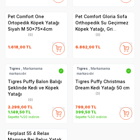
Pet Comfort One
Pet Comfort Gloria Sofa
Ortopedik Köpek Yatağı
Orthopedik Su Geçirmez
Siyah M 50x75x4cm
Köpek Yatağı, Gri
120x80x10cm
(0)
(0)
1.618,00
TL
6.862,00
TL
Tigres
, Markamama
Tigres
, Markamama
✓
✓
markasıdır.
markasıdır.
Tigres Puffy Balon Balığı
Tigres Puffy Christmas
Şeklinde Kedi ve Köpek
Dream Kedi Yatağı 50 cm
Yatağı
(3)
(0)
2.299,00
TL
799,00
TL
1.149,50
TL
399,50
TL
Sepette %50 indirim
Sepette %50 indirim
Ferplast 55 4 Relax
Marrone Bej Peluş Yatak