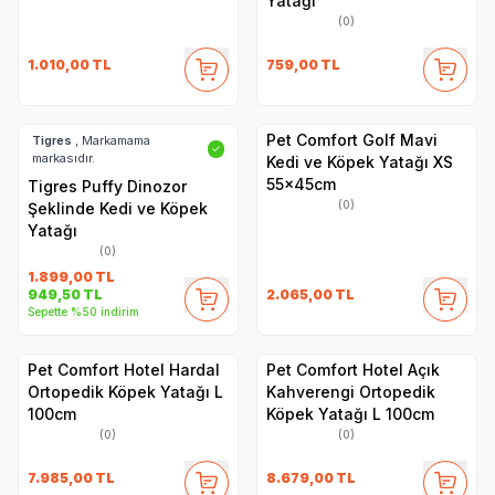
Yatağı
(0)
1.010,00
TL
759,00
TL
Pet Comfort Golf Mavi
Tigres
, Markamama
✓
markasıdır.
Kedi ve Köpek Yatağı XS
55x45cm
Tigres Puffy Dinozor
(0)
Şeklinde Kedi ve Köpek
Yatağı
(0)
1.899,00
TL
2.065,00
TL
949,50
TL
Sepette %50 indirim
Pet Comfort Hotel Hardal
Pet Comfort Hotel Açık
Ortopedik Köpek Yatağı L
Kahverengi Ortopedik
100cm
Köpek Yatağı L 100cm
(0)
(0)
7.985,00
TL
8.679,00
TL