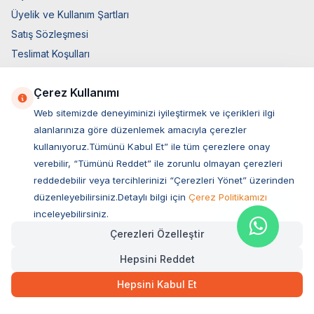
Üyelik ve Kullanım Şartları
Satış Sözleşmesi
Teslimat Koşulları
Ticari Elektronik İzin
Çerez Kullanımı
Elektronik İleti Aydınlatma Metni
Web sitemizde deneyiminizi iyileştirmek ve içerikleri ilgi
Hızlı Erişim
alanlarınıza göre düzenlemek amacıyla çerezler
Üye Giriş
kullanıyoruz.Tümünü Kabul Et” ile tüm çerezlere onay
verebilir, “Tümünü Reddet” ile zorunlu olmayan çerezleri
Yeni Üyelik
reddedebilir veya tercihlerinizi “Çerezleri Yönet” üzerinden
Orijinal Ürün Garantisi
düzenleyebilirsiniz.Detaylı bilgi için
Çerez Politikamızı
Hakkımızda
inceleyebilirsiniz.
Bize Ulaşın
Çerezleri Özelleştir
Hesap Bilgileri
Hepsini Reddet
Sepetim
Blog Sayfası
Hepsini Kabul Et
Müşteri Hizmetleri