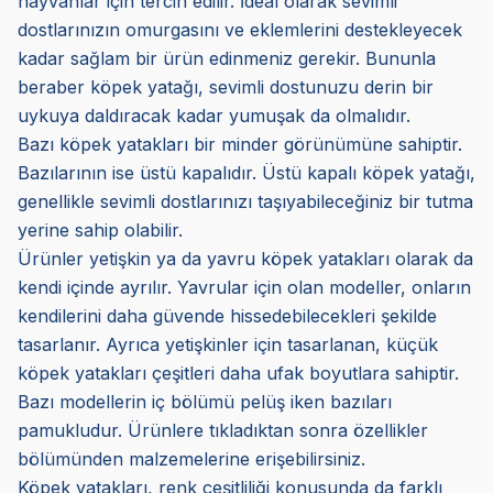
hayvanlar için tercih edilir. İdeal olarak sevimli
dostlarınızın omurgasını ve eklemlerini destekleyecek
kadar sağlam bir ürün edinmeniz gerekir. Bununla
beraber köpek yatağı, sevimli dostunuzu derin bir
uykuya daldıracak kadar yumuşak da olmalıdır.
Bazı köpek yatakları bir minder görünümüne sahiptir.
Bazılarının ise üstü kapalıdır. Üstü kapalı köpek yatağı,
genellikle sevimli dostlarınızı taşıyabileceğiniz bir tutma
yerine sahip olabilir.
Ürünler yetişkin ya da yavru köpek yatakları olarak da
kendi içinde ayrılır. Yavrular için olan modeller, onların
kendilerini daha güvende hissedebilecekleri şekilde
tasarlanır. Ayrıca yetişkinler için tasarlanan, küçük
köpek yatakları çeşitleri daha ufak boyutlara sahiptir.
Bazı modellerin iç bölümü pelüş iken bazıları
pamukludur. Ürünlere tıkladıktan sonra özellikler
bölümünden malzemelerine erişebilirsiniz.
Köpek yatakları, renk çeşitliliği konusunda da farklı