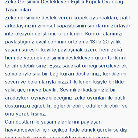
Zekâ Gelişimini Destekleyen Eğitici Köpek Oyuncağı
Tasarımları
Zekâ gelişimine destek veren köpek oyuncakları, patili
arkadaşınızın zihinsel kapasitesinin sınırlarını zorlayan
interaksiyon geliştirme ürünleridir. Konfor alanınızı
paylaştığınız evcil canlının ortalama 13 ila 20 yıllık
yaşam süresini keyifle paylaşmak üzere hem zekâ
hem de yetenek gelişimini destekleyen ürün türlerini
tercih edebilirsiniz. Eşsiz sadakat örneği sergileyerek
sahipleriyle sıkı bir bağ kuran dostlarınız, kendilerini
seven ve bakımlarıyla bizzat ilgilenen kişiyle birlikte
vakit geçirmeye bayılır. Sevimli arkadaşınızla bir
aradayken oynayabileceğiniz zekâ oyunları ile patili
dostunuzu eğitebilir, eğlendirebilir, ödüllendirebilir ve
onu yorabilirsiniz.
Can dostları ile yaşam alanlarını paylaşan
hayvanseverler için açıkça ifade etmek gerekirse dişi
veya erkek köpek oyuncakları diye bir ayrım