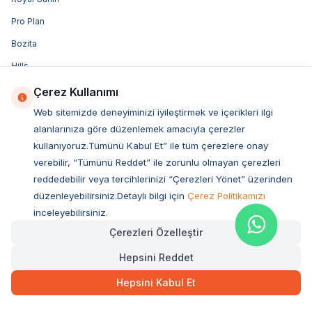
Pro Plan
Bozita
Hills
Sanebelle
Çerez Kullanımı
N&D
Web sitemizde deneyiminizi iyileştirmek ve içerikleri ilgi
alanlarınıza göre düzenlemek amacıyla çerezler
Miratorg
kullanıyoruz.Tümünü Kabul Et” ile tüm çerezlere onay
Reflex
verebilir, “Tümünü Reddet” ile zorunlu olmayan çerezleri
Acana
reddedebilir veya tercihlerinizi “Çerezleri Yönet” üzerinden
düzenleyebilirsiniz.Detaylı bilgi için
Çerez Politikamızı
Enjoy
inceleyebilirsiniz.
Obivan
Çerezleri Özelleştir
Luis
Hepsini Reddet
Vetcure
Hepsini Kabul Et
Felix
Purina