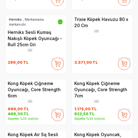
Trixie Köpek Havuzu 80 x
Herniks
, Markamama
✓
markasıdır.
20 Cm
(0)
Herniks Sesli Kumaş
Nakışlı Köpek Oyuncağı -
Rull 25cm Gri
(0)
299,00
TL
3.571,00
TL
Kong Köpek Çiğneme
Kong Köpek Çiğneme
Oyuncağı, Core Strength
Oyuncağı, Core Strength
6cm
7cm
(0)
(0)
669,00
TL
1.175,00
TL
468,30
TL
822,50
TL
Sepette %30 indirim
Sepette %30 indirim
Kong Köpek Air Sq Sesli
Kong Köpek Oyuncak,