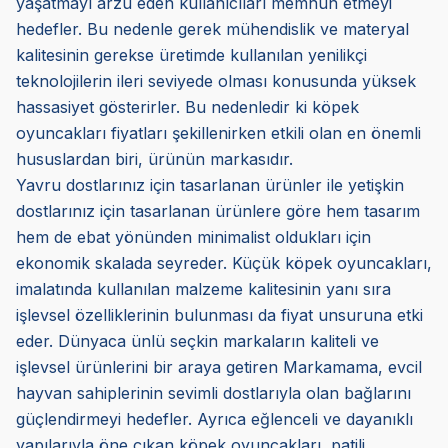
yaşatmayı arzu eden kullanıcıları memnun etmeyi
hedefler. Bu nedenle gerek mühendislik ve materyal
kalitesinin gerekse üretimde kullanılan yenilikçi
teknolojilerin ileri seviyede olması konusunda yüksek
hassasiyet gösterirler. Bu nedenledir ki köpek
oyuncakları fiyatları şekillenirken etkili olan en önemli
hususlardan biri, ürünün markasıdır.
Yavru dostlarınız için tasarlanan ürünler ile yetişkin
dostlarınız için tasarlanan ürünlere göre hem tasarım
hem de ebat yönünden minimalist oldukları için
ekonomik skalada seyreder. Küçük köpek oyuncakları,
imalatında kullanılan malzeme kalitesinin yanı sıra
işlevsel özelliklerinin bulunması da fiyat unsuruna etki
eder. Dünyaca ünlü seçkin markaların kaliteli ve
işlevsel ürünlerini bir araya getiren Markamama, evcil
hayvan sahiplerinin sevimli dostlarıyla olan bağlarını
güçlendirmeyi hedefler. Ayrıca eğlenceli ve dayanıklı
yapılarıyla öne çıkan köpek oyuncakları, patili