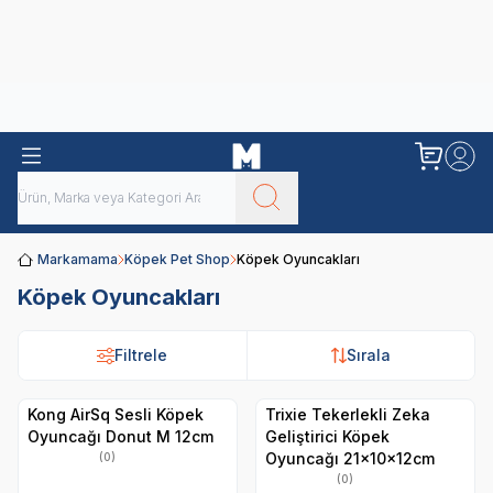
Obivan
Yenilenen Obivan 2 KG Kedi Mamaları ile tanışın!
Markamama
Köpek Pet Shop
Köpek Oyuncakları
Köpek Oyuncakları
Filtrele
Sırala
Kong AirSq Sesli Köpek
Trixie Tekerlekli Zeka
Oyuncağı Donut M 12cm
Geliştirici Köpek
Oyuncağı 21x10x12cm
(0)
(0)