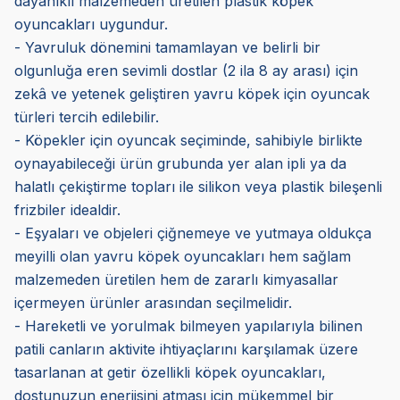
dayanıklı malzemeden üretilen plastik köpek
oyuncakları uygundur.
- Yavruluk dönemini tamamlayan ve belirli bir
olgunluğa eren sevimli dostlar (2 ila 8 ay arası) için
zekâ ve yetenek geliştiren yavru köpek için oyuncak
türleri tercih edilebilir.
- Köpekler için oyuncak seçiminde, sahibiyle birlikte
oynayabileceği ürün grubunda yer alan ipli ya da
halatlı çekiştirme topları ile silikon veya plastik bileşenli
frizbiler idealdir.
- Eşyaları ve objeleri çiğnemeye ve yutmaya oldukça
meyilli olan yavru köpek oyuncakları hem sağlam
malzemeden üretilen hem de zararlı kimyasallar
içermeyen ürünler arasından seçilmelidir.
- Hareketli ve yorulmak bilmeyen yapılarıyla bilinen
patili canların aktivite ihtiyaçlarını karşılamak üzere
tasarlanan at getir özellikli köpek oyuncakları,
dostunuzun enerjisini atması için mükemmel bir