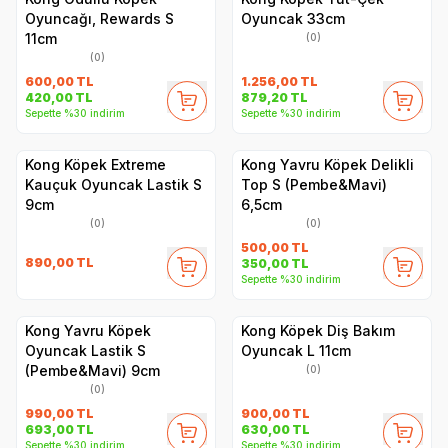
Oyuncağı, Rewards S
Oyuncak 33cm
11cm
(0)
(0)
600,00
TL
1.256,00
TL
420,00
TL
879,20
TL
Sepette %30 indirim
Sepette %30 indirim
Kong Köpek Extreme
Kong Yavru Köpek Delikli
Kauçuk Oyuncak Lastik S
Top S (Pembe&Mavi)
9cm
6,5cm
(0)
(0)
500,00
TL
890,00
TL
350,00
TL
Sepette %30 indirim
Kong Yavru Köpek
Kong Köpek Diş Bakım
Oyuncak Lastik S
Oyuncak L 11cm
(Pembe&Mavi) 9cm
(0)
(0)
990,00
TL
900,00
TL
693,00
TL
630,00
TL
Sepette %30 indirim
Sepette %30 indirim