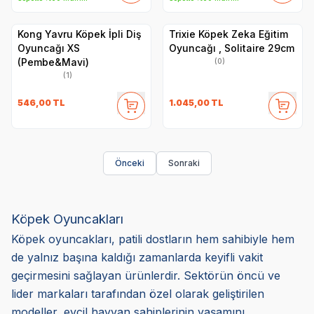
Kong Yavru Köpek İpli Diş
Trixie Köpek Zeka Eğitim
Oyuncağı XS
Oyuncağı , Solitaire 29cm
(Pembe&Mavi)
(0)
(1)
546,00
TL
1.045,00
TL
Önceki
Sonraki
Köpek Oyuncakları
Köpek oyuncakları, patili dostların hem sahibiyle hem
de yalnız başına kaldığı zamanlarda keyifli vakit
geçirmesini sağlayan ürünlerdir. Sektörün öncü ve
lider markaları tarafından özel olarak geliştirilen
modeller, evcil hayvan sahiplerinin yaşamını