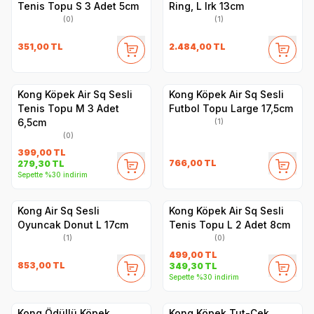
Tenis Topu S 3 Adet 5cm
Ring, L Irk 13cm
(0)
(1)
351,00
TL
2.484,00
TL
Kong Köpek Air Sq Sesli
Kong Köpek Air Sq Sesli
Tenis Topu M 3 Adet
Futbol Topu Large 17,5cm
6,5cm
(1)
(0)
399,00
TL
766,00
TL
279,30
TL
Sepette %30 indirim
Kong Air Sq Sesli
Kong Köpek Air Sq Sesli
Oyuncak Donut L 17cm
Tenis Topu L 2 Adet 8cm
(1)
(0)
499,00
TL
853,00
TL
349,30
TL
Sepette %30 indirim
Kong Ödüllü Köpek
Kong Köpek Tut-Çek