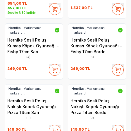
654,00
TL
1.537,00
TL
457,80
TL
Sepette %30 indirim
Herniks
, Markamama
Herniks
, Markamama
✓
✓
markasıdır.
markasıdır.
Herniks Sesli Peluş
Herniks Sesli Peluş
Kumaş Köpek Oyuncağı -
Kumaş Köpek Oyuncağı -
Fishy 17cm Sarı
Fishy 17cm Bordo
(4)
(6)
249,00
TL
249,00
TL
Herniks
, Markamama
Herniks
, Markamama
✓
✓
markasıdır.
markasıdır.
Herniks Sesli Peluş
Herniks Sesli Peluş
Nakışlı Köpek Oyuncağı -
Nakışlı Köpek Oyuncağı -
Pizza 14cm Sarı
Pizza 14cm Bordo
(0)
(0)
149,00
TL
149,00
TL