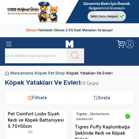
Obivan
Yenilenen Obivan 2 KG Kedi Mamaları ile tanışın!
Markamama
Köpek Pet Shop
Köpek Yatakları Ve Evleri
Köpek Yatakları Ve Evleri
(11 Ürün)
Filtrele
Filtrele
Sırala
Sırala
Pet Comfort Lodix Siyah
Tigres
, Markamama
✓
markasıdır.
Kedi ve Köpek Battaniyesi
S 70x50cm
Tigres Puffy Kaplumbağa
(0)
Şeklinde Kedi ve Köpek