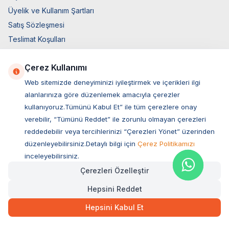
Üyelik ve Kullanım Şartları
Satış Sözleşmesi
Teslimat Koşulları
Ticari Elektronik İzin
Çerez Kullanımı
Elektronik İleti Aydınlatma Metni
Web sitemizde deneyiminizi iyileştirmek ve içerikleri ilgi
Hızlı Erişim
alanlarınıza göre düzenlemek amacıyla çerezler
Üye Giriş
kullanıyoruz.Tümünü Kabul Et” ile tüm çerezlere onay
verebilir, “Tümünü Reddet” ile zorunlu olmayan çerezleri
Yeni Üyelik
reddedebilir veya tercihlerinizi “Çerezleri Yönet” üzerinden
Orijinal Ürün Garantisi
düzenleyebilirsiniz.Detaylı bilgi için
Çerez Politikamızı
Hakkımızda
inceleyebilirsiniz.
Bize Ulaşın
Çerezleri Özelleştir
Hesap Bilgileri
Hepsini Reddet
Sepetim
Blog Sayfası
Hepsini Kabul Et
Müşteri Hizmetleri