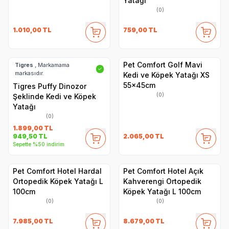
Yatağı
(0)
1.010,00
TL
759,00
TL
Pet Comfort Golf Mavi
Tigres
, Markamama
✓
markasıdır.
Kedi ve Köpek Yatağı XS
55x45cm
Tigres Puffy Dinozor
(0)
Şeklinde Kedi ve Köpek
Yatağı
(0)
1.899,00
TL
2.065,00
TL
949,50
TL
Sepette %50 indirim
Pet Comfort Hotel Hardal
Pet Comfort Hotel Açık
Ortopedik Köpek Yatağı L
Kahverengi Ortopedik
100cm
Köpek Yatağı L 100cm
(0)
(0)
7.985,00
TL
8.679,00
TL