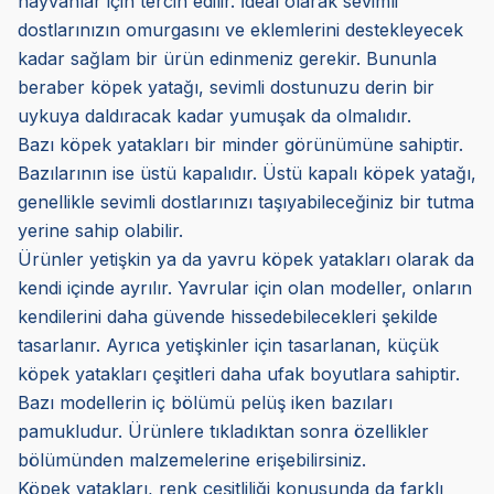
hayvanlar için tercih edilir. İdeal olarak sevimli
dostlarınızın omurgasını ve eklemlerini destekleyecek
kadar sağlam bir ürün edinmeniz gerekir. Bununla
beraber köpek yatağı, sevimli dostunuzu derin bir
uykuya daldıracak kadar yumuşak da olmalıdır.
Bazı köpek yatakları bir minder görünümüne sahiptir.
Bazılarının ise üstü kapalıdır. Üstü kapalı köpek yatağı,
genellikle sevimli dostlarınızı taşıyabileceğiniz bir tutma
yerine sahip olabilir.
Ürünler yetişkin ya da yavru köpek yatakları olarak da
kendi içinde ayrılır. Yavrular için olan modeller, onların
kendilerini daha güvende hissedebilecekleri şekilde
tasarlanır. Ayrıca yetişkinler için tasarlanan, küçük
köpek yatakları çeşitleri daha ufak boyutlara sahiptir.
Bazı modellerin iç bölümü pelüş iken bazıları
pamukludur. Ürünlere tıkladıktan sonra özellikler
bölümünden malzemelerine erişebilirsiniz.
Köpek yatakları, renk çeşitliliği konusunda da farklı