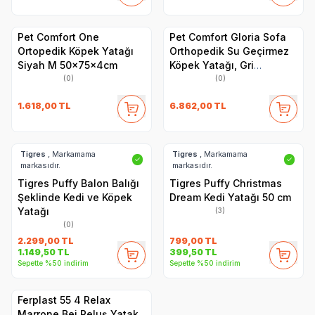
Pet Comfort One
Pet Comfort Gloria Sofa
Ortopedik Köpek Yatağı
Orthopedik Su Geçirmez
Siyah M 50x75x4cm
Köpek Yatağı, Gri
120x80x10cm
(0)
(0)
1.618,00
TL
6.862,00
TL
Tigres
, Markamama
Tigres
, Markamama
✓
✓
markasıdır.
markasıdır.
Tigres Puffy Balon Balığı
Tigres Puffy Christmas
Şeklinde Kedi ve Köpek
Dream Kedi Yatağı 50 cm
Yatağı
(3)
(0)
2.299,00
TL
799,00
TL
1.149,50
TL
399,50
TL
Sepette %50 indirim
Sepette %50 indirim
Ferplast 55 4 Relax
Marrone Bej Peluş Yatak