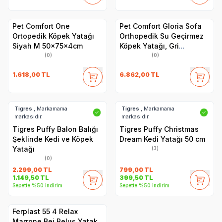
Pet Comfort One
Pet Comfort Gloria Sofa
Ortopedik Köpek Yatağı
Orthopedik Su Geçirmez
Siyah M 50x75x4cm
Köpek Yatağı, Gri
120x80x10cm
(0)
(0)
1.618,00
TL
6.862,00
TL
Tigres
, Markamama
Tigres
, Markamama
✓
✓
markasıdır.
markasıdır.
Tigres Puffy Balon Balığı
Tigres Puffy Christmas
Şeklinde Kedi ve Köpek
Dream Kedi Yatağı 50 cm
Yatağı
(3)
(0)
2.299,00
TL
799,00
TL
1.149,50
TL
399,50
TL
Sepette %50 indirim
Sepette %50 indirim
Ferplast 55 4 Relax
Marrone Bej Peluş Yatak