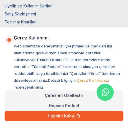
Üyelik ve Kullanım Şartları
Satış Sözleşmesi
Teslimat Koşulları
Ticari Elektronik İzin
Çerez Kullanımı
Elektronik İleti Aydınlatma Metni
Web sitemizde deneyiminizi iyileştirmek ve içerikleri ilgi
Hızlı Erişim
alanlarınıza göre düzenlemek amacıyla çerezler
Üye Giriş
kullanıyoruz.Tümünü Kabul Et” ile tüm çerezlere onay
verebilir, “Tümünü Reddet” ile zorunlu olmayan çerezleri
Yeni Üyelik
reddedebilir veya tercihlerinizi “Çerezleri Yönet” üzerinden
Orijinal Ürün Garantisi
düzenleyebilirsiniz.Detaylı bilgi için
Çerez Politikamızı
Hakkımızda
inceleyebilirsiniz.
Bize Ulaşın
Çerezleri Özelleştir
Hesap Bilgileri
Hepsini Reddet
Sepetim
Blog Sayfası
Hepsini Kabul Et
Müşteri Hizmetleri