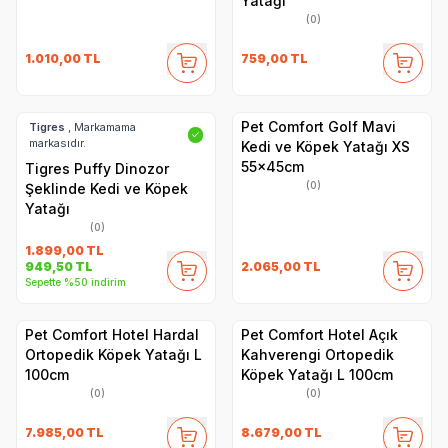
Yatağı
(0)
1.010,00
TL
759,00
TL
Pet Comfort Golf Mavi
Tigres
, Markamama
✓
markasıdır.
Kedi ve Köpek Yatağı XS
55x45cm
Tigres Puffy Dinozor
(0)
Şeklinde Kedi ve Köpek
Yatağı
(0)
1.899,00
TL
2.065,00
TL
949,50
TL
Sepette %50 indirim
Pet Comfort Hotel Hardal
Pet Comfort Hotel Açık
Ortopedik Köpek Yatağı L
Kahverengi Ortopedik
100cm
Köpek Yatağı L 100cm
(0)
(0)
7.985,00
TL
8.679,00
TL