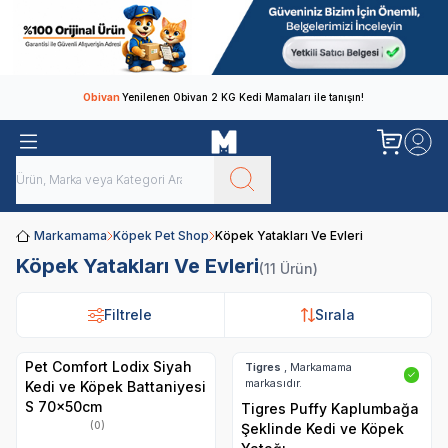
Obivan
Yenilenen Obivan 2 KG Kedi Mamaları ile tanışın!
Markamama
Köpek Pet Shop
Köpek Yatakları Ve Evleri
Köpek Yatakları Ve Evleri
(11 Ürün)
Filtrele
Filtrele
Sırala
Sırala
Pet Comfort Lodix Siyah
Tigres
, Markamama
✓
markasıdır.
Kedi ve Köpek Battaniyesi
S 70x50cm
Tigres Puffy Kaplumbağa
(0)
Şeklinde Kedi ve Köpek