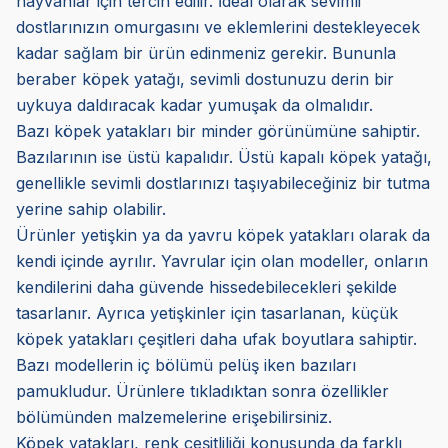
hayvanlar için tercih edilir. İdeal olarak sevimli
dostlarınızın omurgasını ve eklemlerini destekleyecek
kadar sağlam bir ürün edinmeniz gerekir. Bununla
beraber köpek yatağı, sevimli dostunuzu derin bir
uykuya daldıracak kadar yumuşak da olmalıdır.
Bazı köpek yatakları bir minder görünümüne sahiptir.
Bazılarının ise üstü kapalıdır. Üstü kapalı köpek yatağı,
genellikle sevimli dostlarınızı taşıyabileceğiniz bir tutma
yerine sahip olabilir.
Ürünler yetişkin ya da yavru köpek yatakları olarak da
kendi içinde ayrılır. Yavrular için olan modeller, onların
kendilerini daha güvende hissedebilecekleri şekilde
tasarlanır. Ayrıca yetişkinler için tasarlanan, küçük
köpek yatakları çeşitleri daha ufak boyutlara sahiptir.
Bazı modellerin iç bölümü pelüş iken bazıları
pamukludur. Ürünlere tıkladıktan sonra özellikler
bölümünden malzemelerine erişebilirsiniz.
Köpek yatakları, renk çeşitliliği konusunda da farklı