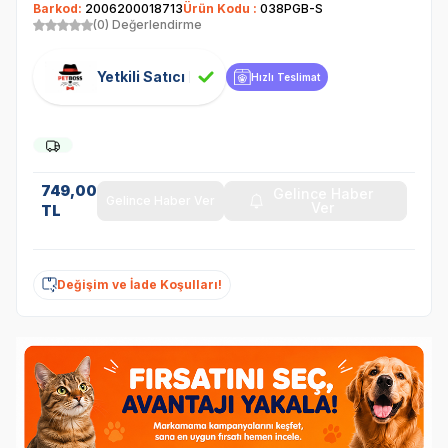
Barkod:
2006200018713
Ürün Kodu :
038PGB-S
(0) Değerlendirme
Yetkili Satıcı
Hızlı Teslimat
749,00
Gelince Haber
Gelince Haber Ver
Ver
TL
Değişim ve İade Koşulları!