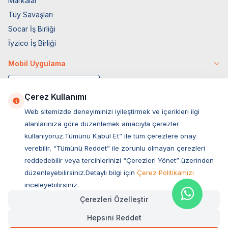
Markalar
Tüy Savaşları
Socar İş Birliği
İyzico İş Birliği
Mobil Uygulama
Çerez Kullanımı
Web sitemizde deneyiminizi iyileştirmek ve içerikleri ilgi
alanlarınıza göre düzenlemek amacıyla çerezler
kullanıyoruz.Tümünü Kabul Et” ile tüm çerezlere onay
verebilir, “Tümünü Reddet” ile zorunlu olmayan çerezleri
reddedebilir veya tercihlerinizi “Çerezleri Yönet” üzerinden
düzenleyebilirsiniz.Detaylı bilgi için
Çerez Politikamızı
Müşteri Hizmetleri
inceleyebilirsiniz.
Çerezleri Özelleştir
Sıkça Sorulan Sorular
Hepsini Reddet
Adres