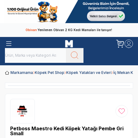
Obivan
Yenilenen Obivan 2 KG Kedi Mamaları ile tanışın!
Markamama
Köpek Pet Shop
Köpek Yatakları ve Evleri
İç Mekan Köp
Favoriye
Petboss Maestro Kedi Köpek Yatağı Pembe Gri
Small