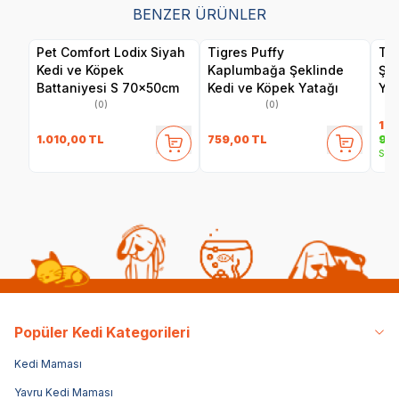
BENZER ÜRÜNLER
Pet Comfort Lodix Siyah
Tigres Puffy
Tig
Kedi ve Köpek
Kaplumbağa Şeklinde
Şek
Battaniyesi S 70x50cm
Kedi ve Köpek Yatağı
Yat
(0)
(0)
1.8
1.010,00
TL
759,00
TL
94
Sepe
Popüler Kedi Kategorileri
Kedi Maması
Yavru Kedi Maması