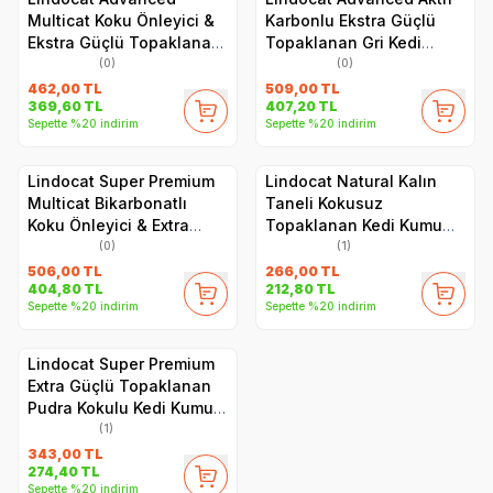
Multicat Koku Önleyici &
Karbonlu Ekstra Güçlü
Ekstra Güçlü Topaklanan
Topaklanan Gri Kedi
Kedi Kumu 12L
Kumu 10 KG
(0)
(0)
462,00
TL
509,00
TL
369,60
TL
407,20
TL
Sepette %20 indirim
Sepette %20 indirim
Lindocat Super Premium
Lindocat Natural Kalın
Multicat Bikarbonatlı
Taneli Kokusuz
Koku Önleyici & Extra
Topaklanan Kedi Kumu
Güçlü Topaklanan Kedi
10L
(0)
(1)
Kumu 10L
506,00
TL
266,00
TL
404,80
TL
212,80
TL
Sepette %20 indirim
Sepette %20 indirim
Lindocat Super Premium
Extra Güçlü Topaklanan
Pudra Kokulu Kedi Kumu
10L
(1)
343,00
TL
274,40
TL
Sepette %20 indirim