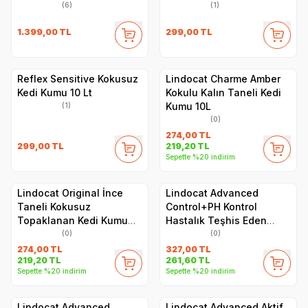
(6)
(1)
1.399,00
TL
299,00
TL
Reflex Sensitive Kokusuz
Lindocat Charme Amber
Kedi Kumu 10 Lt
Kokulu Kalın Taneli Kedi
Kumu 10L
(1)
(0)
274,00
TL
299,00
TL
219,20
TL
Sepette %20 indirim
Lindocat Original İnce
Lindocat Advanced
Taneli Kokusuz
Control+PH Kontrol
Topaklanan Kedi Kumu
Hastalık Teşhis Eden
10L
Topaklanan Kedi Kumu 6L
(0)
(0)
274,00
TL
327,00
TL
219,20
TL
261,60
TL
Sepette %20 indirim
Sepette %20 indirim
Lindocat Advanced
Lindocat Advanced Aktif