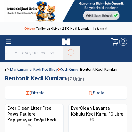
Obivan
Yenilenen Obivan 2 KG Kedi Mamaları ile tanışın!
Markamama
Kedi Pet Shop
Kedi Kumu
Bentonit Kedi Kumları
Bentonit Kedi Kumları
(17 Ürün)
Filtrele
Filtrele
Sırala
Sırala
Ever Clean Litter Free
EverClean Lavanta
Paws Patilere
Kokulu Kedi Kumu 10 Litre
Yapışmayan Doğal Kedi
(4)
Kumu 10 LT
(15)