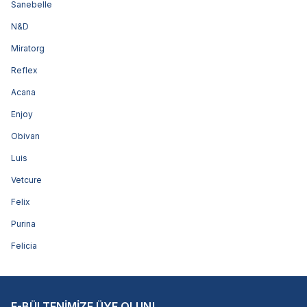
Sanebelle
N&D
Miratorg
Reflex
Acana
Enjoy
Obivan
Luis
Vetcure
Felix
Purina
Felicia
E-BÜLTENİMİZE ÜYE OLUN!