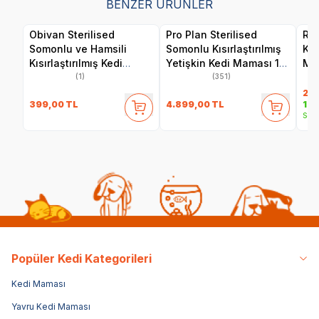
BENZER ÜRÜNLER
Obivan Sterilised
Pro Plan Sterilised
Roy
Somonlu ve Hamsili
Somonlu Kısırlaştırılmış
Kıs
Kısırlaştırılmış Kedi
Yetişkin Kedi Maması 10
Ma
Maması 2 kg
kg
(1)
(351)
2.4
399,00
TL
4.899,00
TL
1.9
Sepe
Popüler Kedi Kategorileri
Kedi Maması
Yavru Kedi Maması