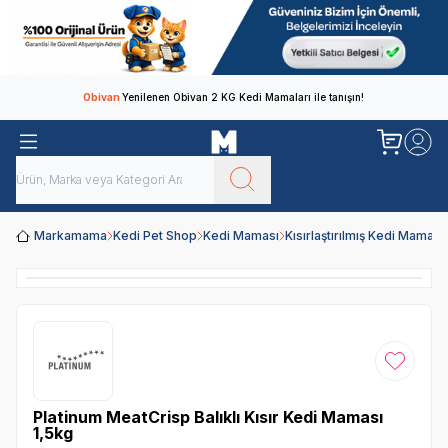
Obivan
Yenilenen Obivan 2 KG Kedi Mamaları ile tanışın!
Markamama
Kedi Pet Shop
Kedi Maması
Kısırlaştırılmış Kedi Maması
Favoriye
Platinum MeatCrisp Balıklı Kısır Kedi Maması
1,5kg