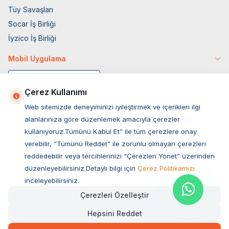
Tüy Savaşları
Socar İş Birliği
İyzico İş Birliği
Mobil Uygulama
Çerez Kullanımı
Web sitemizde deneyiminizi iyileştirmek ve içerikleri ilgi
alanlarınıza göre düzenlemek amacıyla çerezler
kullanıyoruz.Tümünü Kabul Et” ile tüm çerezlere onay
verebilir, “Tümünü Reddet” ile zorunlu olmayan çerezleri
reddedebilir veya tercihlerinizi “Çerezleri Yönet” üzerinden
düzenleyebilirsiniz.Detaylı bilgi için
Çerez Politikamızı
Müşteri Hizmetleri
inceleyebilirsiniz.
Çerezleri Özelleştir
Sıkça Sorulan Sorular
Hepsini Reddet
Adres
2.025,00
TL
Hızlı Teslimat
Kargo Bedava
Ovacık Mah. Hacıoğlu Sok. No:13 Başiskele / KOCAELİ