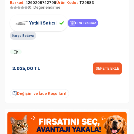
Barkod:
4260208742799
Ürün Kodu :
T29883
(0) Değerlendirme
Yetkili Satıcı
Hızlı Teslimat
Kargo Bedava
2.025,00
TL
SEPETE EKLE
Değişim ve İade Koşulları!