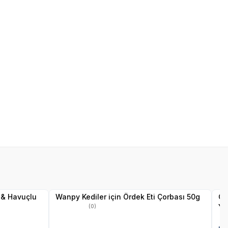
SKT
01.10.2027
Yetkili
Satıcı
 & Havuçlu
Wanpy Kediler için Ördek Eti Çorbası 50g
Ob
Ye
(0)