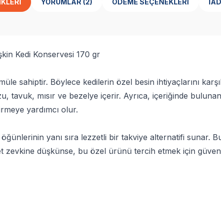
IKLERI
YORUMLAR (2)
ÖDEME SEÇENEKLERI
İAD
kin Kedi Konservesi 170 gr
üle sahiptir. Böylece kedilerin özel besin ihtiyaçlarını karş
u, tavuk, mısır ve bezelye içerir. Ayrıca, içeriğinde bulunan
irmeye yardımcı olur.
nlerinin yanı sıra lezzetli bir takviye alternatifi sunar. Bu
 zevkine düşkünse, bu özel ürünü tercih etmek için güvenili