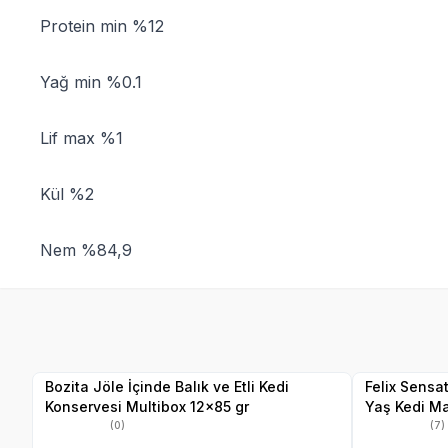
Protein min %12
Yağ min %0.1
Lif max %1
Kül %2
Nem %84,9
SKT
02.09.2027
Yetkili
Satıcı
Bozita Jöle İçinde Balık ve Etli Kedi
Felix Sensa
Konservesi Multibox 12x85 gr
Yaş Kedi M
(0)
(7)