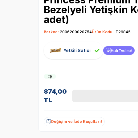
Bezelyeli Yetişkin 
adet)
Barkod:
2006200020754
Ürün Kodu :
T26845
Yetkili Satıcı
Hızlı Teslimat
874,00
TL
Değişim ve İade Koşulları!