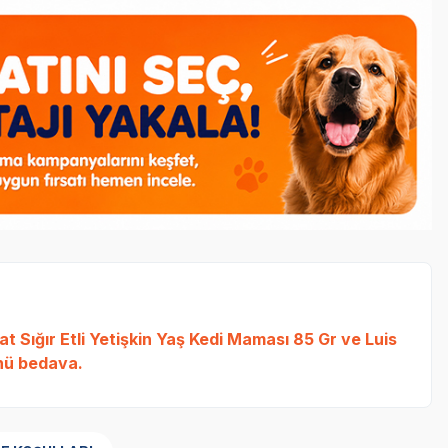
t Sığır Etli Yetişkin Yaş Kedi Maması 85 Gr
ve
Luis
ü bedava.