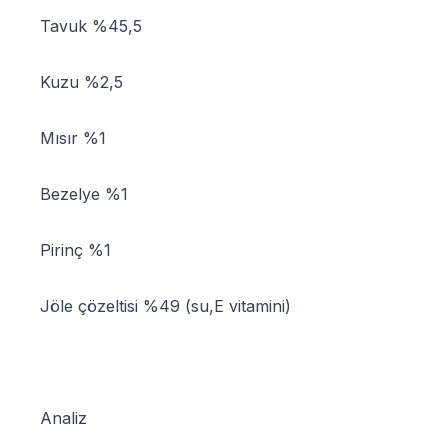
Tavuk %45,5
Kuzu %2,5
Mısır %1
Bezelye %1
Pirinç %1
Jöle çözeltisi %49 (su,E vitamini)
Analiz