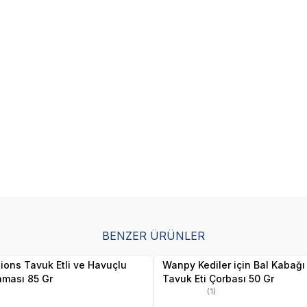
SKT
1.09.2027
SKT
01.10.2027
BENZER ÜRÜNLER
Yetkili
Yetkili
Satıcı
Satıcı
tions Tavuk Etli ve Havuçlu
Wanpy Kediler için Bal Kabağı
aması 85 Gr
Tavuk Eti Çorbası 50 Gr
(1)