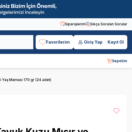
Siparişlerim
Sıkça Sorulan Sorular
Favorilerim
Giriş Yap
Kayıt Ol
Sepetim
i Yaş Maması 170 gr (24 adet)
Favoriye
avuk Kuzu Mısır ve