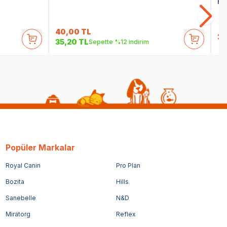
He
40,00
TL
35
35,20
TL
Sepette %12 indirim
Popüler Markalar
Royal Canin
Pro Plan
Bozita
Hills
Sanebelle
N&D
Miratorg
Reflex