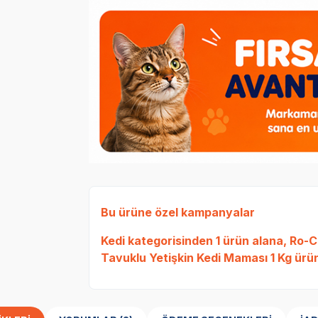
Bu ürüne özel kampanyalar
Kedi
kategorisinden 1 ürün alana,
Ro-Ca
Tavuklu Yetişkin Kedi Maması 1 Kg
ürün