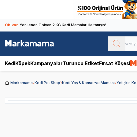
Obivan
Yenilenen Obivan 2 KG Kedi Mamaları ile tanışın!
Kedi
Köpek
Kampanyalar
Turuncu Etiket
Fırsat Köşesi
Markamama
Kedi Pet Shop
Kedi Yaş & Konserve Maması
Yetişkin K