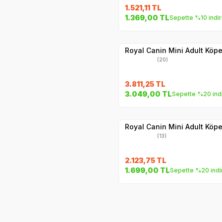
1.521,11
TL
SKT
1.05.2027
1.369,00
TL
Sepette %10 indi
Hızlı Teslimat
Yetkili
Satıcı
Kargo Bedava
Royal Canin Mini Adult Köp
(20)
3.811,25
TL
SKT
1.05.2027
3.049,00
TL
Sepette %20 ind
Hızlı Teslimat
Yetkili
Satıcı
Kargo Bedava
Royal Canin Mini Adult Köp
(13)
2.123,75
TL
1.699,00
TL
Sepette %20 indi