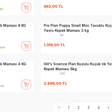
SKT
1.04.2027
653,00
TL
rim
Hızlı Teslimat
Yetkili
Satıcı
Kargo Bedava
ek Maması 8 KG
Pro Plan Puppy Small Mini Tavuklu Küç
Yavru Köpek Maması 3 kg
(4)
SKT
1.11.2026
1.319,00
TL
irim
Hızlı Teslimat
Yetkili
Satıcı
Kargo Bedava
ek Maması 4 KG
Hill's Science Plan Kuzulu Küçük Irk Ya
Köpek Maması 6kg
(10)
2.899,00
TL
rim
1
2
3
4