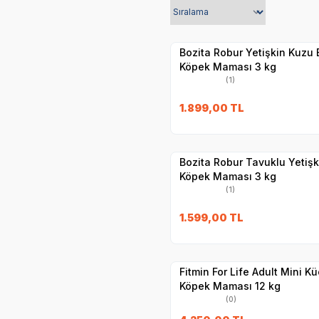
Hızlı Teslimat
Yetkili
Satıcı
Kargo Bedava
Bozita Robur Yetişkin Kuzu E
Köpek Maması 3 kg
(1)
SKT
23.03.20
1.899,00
TL
Hızlı Teslimat
Yetkili
Satıcı
Kargo Bedava
Bozita Robur Tavuklu Yetişk
Köpek Maması 3 kg
(1)
1.599,00
TL
Hızlı Teslimat
Yetkili
Satıcı
Kargo Bedava
Fitmin For Life Adult Mini Kü
Köpek Maması 12 kg
(0)