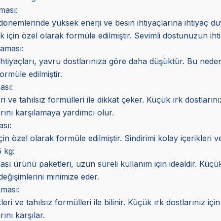
ması:
dönemlerinde yüksek enerji ve besin ihtiyaçlarına ihtiyaç 
ak için özel olarak formüle edilmiştir. Sevimli dostunuzun ih
aması:
 ihtiyaçları, yavru dostlarınıza göre daha düşüktür. Bu nedenl
ormüle edilmiştir.
sı:
i ve tahılsız formülleri ile dikkat çeker. Küçük ırk dostların
çlarını karşılamaya yardımcı olur.
sı:
çin özel olarak formüle edilmiştir. Sindirimi kolay içerikleri v
 kg:
ı ürünü paketleri, uzun süreli kullanım için idealdir. Küç
ğişimlerini minimize eder.
ması:
eri ve tahılsız formülleri ile bilinir. Küçük ırk dostlarınız 
rını karşılar.