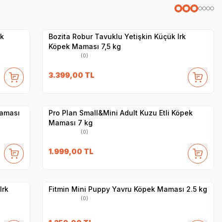
Hızlı Teslimat
Yetkili
Satıcı
Kargo Bedava
rk
Bozita Robur Tavuklu Yetişkin Küçük Irk
Köpek Maması 7,5 kg
(0)
SKT
1.02.2027
3.399,00
TL
Hızlı Teslimat
Yetkili
Satıcı
Kargo Bedava
Maması
Pro Plan Small&Mini Adult Kuzu Etli Köpek
Maması 7 kg
(0)
SKT
1.02.2027
1.999,00
TL
Hızlı Teslimat
Yetkili
Satıcı
Kargo Bedava
Irk
Fitmin Mini Puppy Yavru Köpek Maması 2.5 kg
(0)