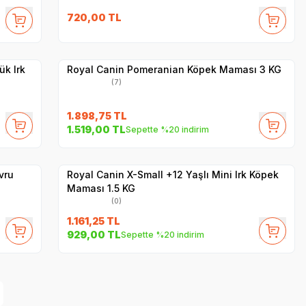
SKT
1.06.2027
720,00
TL
Hızlı Teslimat
Yetkili
Satıcı
Kargo Bedava
ük Irk
Royal Canin Pomeranian Köpek Maması 3 KG
(7)
1.898,75
TL
SKT
1.04.2027
1.519,00
TL
Sepette %20 indirim
Hızlı Teslimat
Yetkili
Satıcı
Kargo Bedava
vru
Royal Canin X-Small +12 Yaşlı Mini Irk Köpek
Maması 1.5 KG
(0)
1.161,25
TL
929,00
TL
Sepette %20 indirim