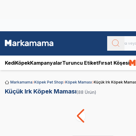
Obivan
Yenilenen Obivan 2 KG Kedi Mamaları ile tanışın!
Kedi
Köpek
Kampanyalar
Turuncu Etiket
Fırsat Köşesi
Markamama
Köpek Pet Shop
Köpek Maması
Küçük Irk Köpek Mamas
Küçük Irk Köpek Maması
(88 Ürün)
Royal Canin
Pro
SKT
02.03.20