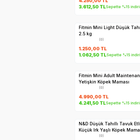
4.250,00
TL
SKT
1.11.2026
3.612,50
TL
Sepette %15 indir
Hızlı Teslimat
Yetkili
Satıcı
Kargo Bedava
Fitmin Mini Light Düşük Tah
2.5 kg
(0)
1.250,00
TL
SKT
1.10.2026
1.062,50
TL
Sepette %15 indir
Hızlı Teslimat
Yetkili
Satıcı
Kargo Bedava
Fitmin Mini Adult Maintenan
Yetişkin Köpek Maması
(0)
4.990,00
TL
SKT
01.05.202
4.241,50
TL
Sepette %15 indir
Hızlı Teslimat
Yetkili
Satıcı
Kargo Bedava
N&D Düşük Tahıllı Tavuk Etli
Küçük Irk Yaşlı Köpek Mamas
(0)