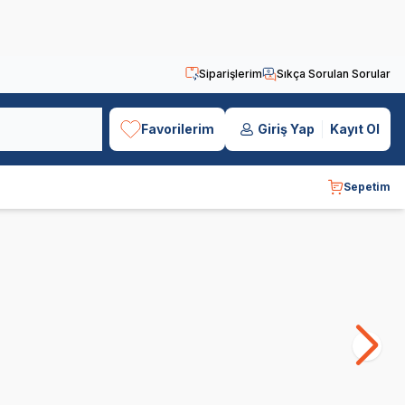
Siparişlerim
Sıkça Sorulan Sorular
Favorilerim
Giriş Yap
Kayıt Ol
Sepetim
Bozita
Bosch
A
SKT
03.06.2027