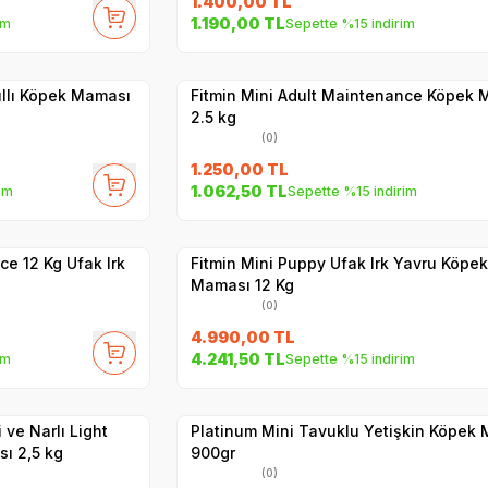
1.400,00
TL
SKT
1.10.2026
1.190,00
TL
im
Sepette %15 indirim
Hızlı Teslimat
Yetkili
Satıcı
Kargo Bedava
ıllı Köpek Maması
Fitmin Mini Adult Maintenance Köpek
2.5 kg
(0)
1.250,00
TL
SKT
1.02.2027
1.062,50
TL
im
Sepette %15 indirim
Hızlı Teslimat
Yetkili
Satıcı
Kargo Bedava
ce 12 Kg Ufak Irk
Fitmin Mini Puppy Ufak Irk Yavru Köpek
Maması 12 Kg
(0)
4.990,00
TL
7
4.241,50
TL
im
Sepette %15 indirim
Yetkili
Satıcı
Hızlı Teslimat
 ve Narlı Light
Platinum Mini Tavuklu Yetişkin Köpek
ı 2,5 kg
900gr
(0)