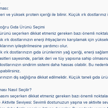
.
ması:
eri ve yüksek protein içeriği ile bilinir. Küçük ırk dostlarınız
.
 Doğru Gıda Ürünü Seçimi
 ürünü seçerken dikkat etmeniz gereken bazı önemli noktalar
 ırk dostlarınızın enerji ihtiyaçlarını karşılamak için yüksek
arının iyileştirilmesine yardımcı olur.
 ırk dostlarınızın gıda ürünlerinin yağ içeriği, enerji sağlam
leri sayesinde, parlak deri ve tüy yapısına sahip olmasına
dostlarınızın sindirim sistemi daha hassas olabilir. Bu nedenle
abilirsiniz.
rınızın diş sağlığına dikkat edilmelidir. Küçük taneli gıda ür
sı Nasıl Seçilir?
asını seçerken dikkat etmeniz gereken bazı önemli noktalar
Aktivite Seviyesi: Sevimli dostunuzun yaşına ve aktivite s