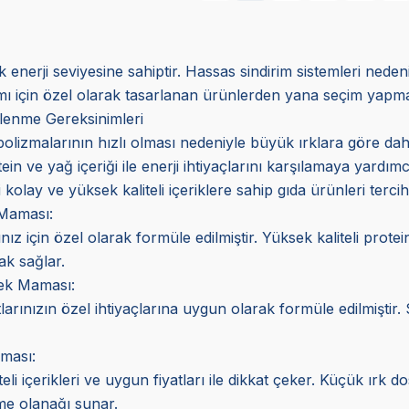
 enerji seviyesine sahiptir. Hassas sindirim sistemleri nede
ımı için özel olarak tasarlanan ürünlerden yana seçim yapmal
slenme Gereksinimleri
olizmalarının hızlı olması nedeniyle büyük ırklara göre daha
 ve yağ içeriği ile enerji ihtiyaçlarını karşılamaya yardımcı
 kolay ve yüksek kaliteli içeriklere sahip gıda ürünleri tercih 
Maması:
z için özel olarak formüle edilmiştir. Yüksek kaliteli protein v
ak sağlar.
ek Maması:
arınızın özel ihtiyaçlarına uygun olarak formüle edilmiştir. S
ması:
li içerikleri ve uygun fiyatları ile dikkat çeker. Küçük ırk d
nme olanağı sunar.