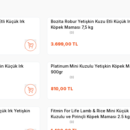
Hızlı Teslimat
Yetkili
Satıcı
Kargo Bedava
tli Küçük Irk
Bozita Robur Yetişkin Kuzu Etli Küçük I
Köpek Maması 7,5 kg
(0)
27
3.699,00
TL
Hızlı Teslimat
Yetkili
Satıcı
Kargo Bedava
in Küçük Irk
Platinum Mini Kuzulu Yetişkin Köpek 
900gr
(0)
SKT
1.01.2027
810,00
TL
Hızlı Teslimat
Yetkili
Satıcı
Kargo Bedava
çük Irk Yetişkin
Fitmin For Life Lamb & Rice Mini Küçük 
Kuzulu ve Pirinçli Köpek Maması 2.5 kg
(0)