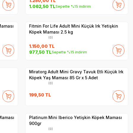
1.250,00
TL
SKT
1.09.2026
1.062,50
TL
Sepette %15 indirim
Hızlı Teslimat
Yetkili
Satıcı
Kargo Bedava
 Maması
Fitmin For Life Adult Mini Küçük Irk Yetişkin
Köpek Maması 2.5 kg
(0)
1.150,00
TL
977,50
TL
Sepette %15 indirim
Yetkili
Satıcı
Hızlı Teslimat
Miratorg Adult Mini Gravy Tavuk Etli Küçük Irk
Köpek Yaş Maması 85 Gr x 5 Adet
(0)
199,50
TL
Yetkili
Satıcı
Hızlı Teslimat
 Maması
Platinum Mini Iberico Yetişkin Köpek Maması
900gr
(0)