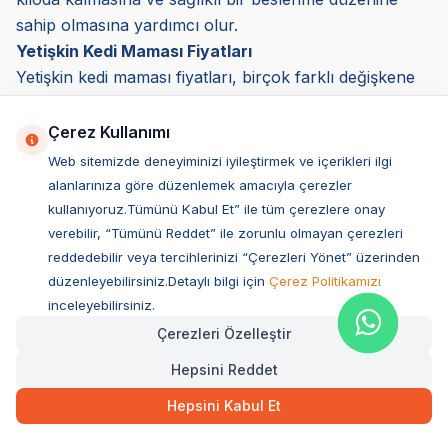
sahip olmasına yardımcı olur.
Yetişkin Kedi Maması Fiyatları
Yetişkin kedi maması fiyatları, birçok farklı değişkene
bağlı olarak değişiklik gösterir. Bir mamanın fiyatını
belirleyen en önemli faktörler mamanın içeriği,
Çerez Kullanımı
kullanılan protein kaynağı, markanın bilinirliği, üretim
Web sitemizde deneyiminizi iyileştirmek ve içerikleri ilgi
maliyetleri ve ambalaj boyutudur. Bazı mamalar daha
alanlarınıza göre düzenlemek amacıyla çerezler
uygun fiyatlı olurken, premium segmentte yer alan
kullanıyoruz.Tümünü Kabul Et” ile tüm çerezlere onay
markalar daha yüksek bir fiyat etiketiyle
verebilir, “Tümünü Reddet” ile zorunlu olmayan çerezleri
reddedebilir veya tercihlerinizi “Çerezleri Yönet” üzerinden
sunulmaktadır. Ancak, yüksek fiyat her zaman en iyi
düzenleyebilirsiniz.Detaylı bilgi için
Çerez Politikamızı
besin değerini sunmaz. Bu nedenle, fiyat odaklı kedi
inceleyebilirsiniz.
maması karşılaştırması yaparken mamanın içeriğini,
Çerezleri Özelleştir
protein ve yağ oranını, katkı maddesi olup olmadığını
ve tahıl içeriğini dikkatlice incelemek gerekir.
Hepsini Reddet
Yetişkin Kedi Maması Fiyatlarını Etkileyen Faktörler
Hepsini Kabul Et
Protein Kaynağı ve Kalitesi
Yetişkin kedi mamalarının içeriğinde gerçek et,