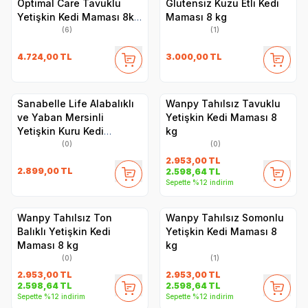
Optimal Care Tavuklu
Glutensiz Kuzu Etli Kedi
Yetişkin Kedi Maması 8kg
Maması 8 kg
+ 2kg HEDİYE!
(6)
(1)
4.724,00
TL
3.000,00
TL
Sanabelle Life Alabalıklı
Wanpy Tahılsız Tavuklu
ve Yaban Mersinli
Yetişkin Kedi Maması 8
Yetişkin Kuru Kedi
kg
Maması 8 Kg
(0)
(0)
2.953,00
TL
2.899,00
TL
2.598,64
TL
Sepette %12 indirim
Wanpy Tahılsız Ton
Wanpy Tahılsız Somonlu
Balıklı Yetişkin Kedi
Yetişkin Kedi Maması 8
Maması 8 kg
kg
(0)
(1)
2.953,00
TL
2.953,00
TL
2.598,64
TL
2.598,64
TL
Sepette %12 indirim
Sepette %12 indirim