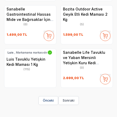
Sanabelle
Bozita Outdoor Active
Gastrointestinal Hassas
Geyik Etli Kedi Maması 2
Mide ve Bağırsaklar İçin
Kg
Özel Formül Kedi Maması
(0)
(5)
2 Kg
1.499,00
TL
1.599,00
TL
Sanabelle Life Tavuklu
Luis
, Markamama markasıdır.
✓
ve Yaban Mersinli
Luis Tavuklu Yetişkin
Yetişkin Kuru Kedi
Kedi Maması 1 Kg
Maması 8 Kg
(0)
(115)
2.699,00
TL
Önceki
Sonraki