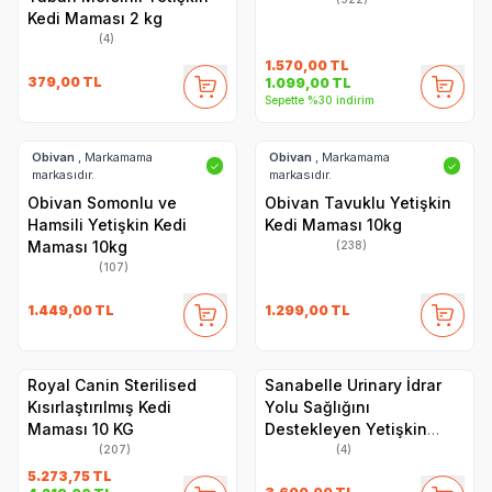
Kedi Maması 2 kg
(4)
1.570,00
TL
379,00
TL
1.099,00
TL
Sepette %30 indirim
Obivan
, Markamama
Obivan
, Markamama
✓
✓
markasıdır.
markasıdır.
Obivan Somonlu ve
Obivan Tavuklu Yetişkin
Hamsili Yetişkin Kedi
Kedi Maması 10kg
Maması 10kg
(238)
(107)
1.449,00
TL
1.299,00
TL
Royal Canin Sterilised
Sanabelle Urinary İdrar
Kısırlaştırılmış Kedi
Yolu Sağlığını
Maması 10 KG
Destekleyen Yetişkin
Kuru Kedi Maması 8 Kg
(207)
(4)
5.273,75
TL