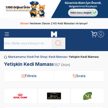
Obivan
Yenilenen Obivan 2 KG Kedi Mamaları ile tanışın!
Markamama
Kedi Pet Shop
Kedi Maması
Yetişkin Kedi Maması
Yetişkin Kedi Maması
(157 Ürün)
Filtrele
Sırala
Royal Canin
Pro Plan
N&D
Hi