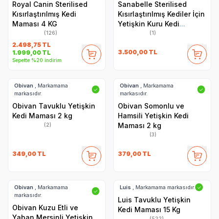
Royal Canin Sterilised
Sanabelle Sterilised
Kısırlaştırılmış Kedi
Kısırlaştırılmış Kediler İçin
Maması 4 KG
Yetişkin Kuru Kedi
Maması 8 Kg
(126)
(1)
2.498,75
TL
3.500,00
TL
1.999,00
TL
Sepette %20 indirim
Obivan
, Markamama
Obivan
, Markamama
✓
✓
markasıdır.
markasıdır.
Obivan Tavuklu Yetişkin
Obivan Somonlu ve
Kedi Maması 2 kg
Hamsili Yetişkin Kedi
Maması 2 kg
(2)
(3)
349,00
TL
379,00
TL
Obivan
, Markamama
Luis
, Markamama markasıdır.
✓
✓
markasıdır.
Luis Tavuklu Yetişkin
Obivan Kuzu Etli ve
Kedi Maması 15 Kg
Yaban Mersinli Yetişkin
(522)