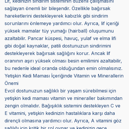
Lif, kedinizin sindirim sisteminin düzenli çalışmasını
sağlayan önemli bir bileşendir. Özellikle bağırsak
hareketlerini destekleyerek kabızlık gibi sindirim
sorunlarını önlemeye yardımcı olur. Ayrıca, lif içeriği
yüksek mamalar tüy yumağı (hairball) oluşumunu
azaltabilir. Pancar küspesi, havuç, yulaf ve elma lifi
gibi doğal kaynaklar, patili dostunuzun sindirimini
destekleyerek bağırsak sağlığını korur. Ancak lif
oranının aşırı yüksek olması besin emilimini azaltabilir,
bu nedenle ideal oranda olduğundan emin olmalısınız.
Yetişkin Kedi Maması İçeriğinde Vitamin ve Minerallerin
Önemi
Evcil dostunuzun sağlıklı bir yaşam sürebilmesi için
yetişkin kedi maması vitamin ve mineraller bakımından
zengin olmalıdır. Bağışıklık sistemini destekleyen C ve
E vitamini, yetişkin kedinizin hastalıklara karşı daha
dirençli olmasına yardımcı olur. Ayrıca, A vitamini göz
sağlığı için kritik bir rol oynar ve kedinizin gece