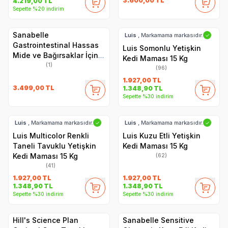
3.600,00
TL
4.219,00
TL
Sepette %20 indirim
Sanabelle
Luis
, Markamama markasıdır.
✓
Gastrointestinal Hassas
Luis Somonlu Yetişkin
Mide ve Bağırsaklar İçin
Kedi Maması 15 Kg
Özel Formül Kedi Maması
(1)
(96)
8 Kg
1.927,00
TL
3.499,00
TL
1.348,90
TL
Sepette %30 indirim
Luis
, Markamama markasıdır.
Luis
, Markamama markasıdır.
✓
✓
Luis Multicolor Renkli
Luis Kuzu Etli Yetişkin
Taneli Tavuklu Yetişkin
Kedi Maması 15 Kg
Kedi Maması 15 Kg
(62)
(41)
1.927,00
TL
1.927,00
TL
1.348,90
TL
1.348,90
TL
Sepette %30 indirim
Sepette %30 indirim
Hill's Science Plan
Sanabelle Sensitive