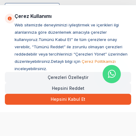
Çerez Kullanımı
Web sitemizde deneyiminizi iyileştirmek ve içerikleri ilgi
alanlarınıza göre düzenlemek amacıyla çerezler
kullanıyoruz.Tümünü Kabul Et” ile tüm çerezlere onay
verebilir, “Tümünü Reddet” ile zorunlu olmayan çerezleri
reddedebilir veya tercihlerinizi “Çerezleri Yönet” üzerinden
düzenleyebilirsiniz.Detaylı bilgi için
Çerez Politikamızı
Müşteri Hizmetleri
inceleyebilirsiniz.
Çerezleri Özelleştir
Sıkça Sorulan Sorular
Hepsini Reddet
Adres
49,90
TL
Hızlı Teslimat
Ovacık Mah. Hacıoğlu Sok. No:13 Başiskele / KOCAELİ
Hepsini Kabul Et
Müşteri Destek Hattı
SEPETE EKLE
0850 532 1141
WhatsApp Destek
0554 871 66 20