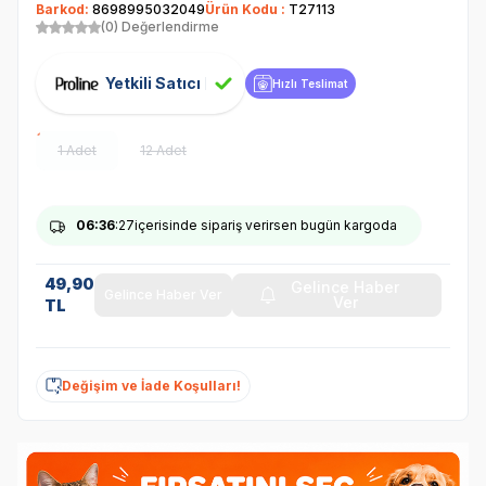
Barkod:
8698995032049
Ürün Kodu :
T27113
(0) Değerlendirme
Yetkili Satıcı
Hızlı Teslimat
1 Adet
12 Adet
06
:36
:27
içerisinde sipariş verirsen bugün kargoda
49,90
Gelince Haber
Gelince Haber Ver
Ver
TL
Değişim ve İade Koşulları!