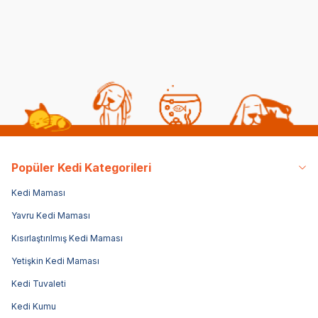
40
1.299,00
TL
29,00
TL
35,
Sepe
Popüler Kedi Kategorileri
Kedi Maması
Yavru Kedi Maması
Kısırlaştırılmış Kedi Maması
Yetişkin Kedi Maması
Kedi Tuvaleti
Kedi Kumu