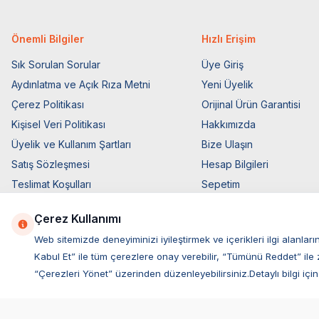
Önemli Bilgiler
Hızlı Erişim
Sık Sorulan Sorular
Üye Giriş
Aydınlatma ve Açık Rıza Metni
Yeni Üyelik
Çerez Politikası
Orijinal Ürün Garantisi
Kişisel Veri Politikası
Hakkımızda
Üyelik ve Kullanım Şartları
Bize Ulaşın
Satış Sözleşmesi
Hesap Bilgileri
Teslimat Koşulları
Sepetim
Ticari Elektronik İzin
Blog Sayfası
Çerez Kullanımı
Elektronik İleti Aydınlatma Metni
Müşteri Hizmetleri
Web sitemizde deneyiminizi iyileştirmek ve içerikleri ilgi alan
Kabul Et” ile tüm çerezlere onay verebilir, “Tümünü Reddet” ile 
“Çerezleri Yönet” üzerinden düzenleyebilirsiniz.Detaylı bilgi için