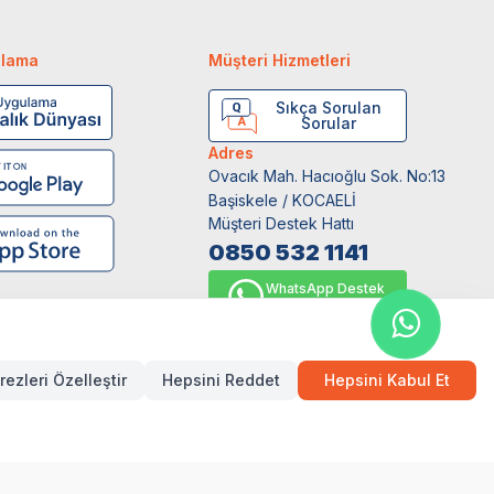
ulama
Müşteri Hizmetleri
Sıkça Sorulan
Sorular
Adres
Ovacık Mah. Hacıoğlu Sok. No:13
Başiskele / KOCAELİ
Müşteri Destek Hattı
0850 532 1141
WhatsApp Destek
0554 871 66 20
rezleri Özelleştir
Hepsini Reddet
Hepsini Kabul Et