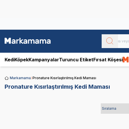
Obivan
Yenilenen Obivan 2 KG Kedi Mamaları ile tanışın!
Kedi
Köpek
Kampanyalar
Turuncu Etiket
Fırsat Köşesi
Markamama
Pronature Kısırlaştırılmış Kedi Maması
Pronature Kısırlaştırılmış Kedi Maması