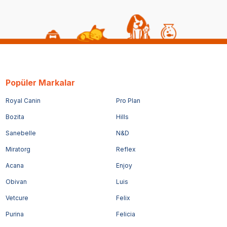
Popüler Markalar
Royal Canin
Pro Plan
Bozita
Hills
Sanebelle
N&D
Miratorg
Reflex
Acana
Enjoy
Obivan
Luis
Vetcure
Felix
Purina
Felicia