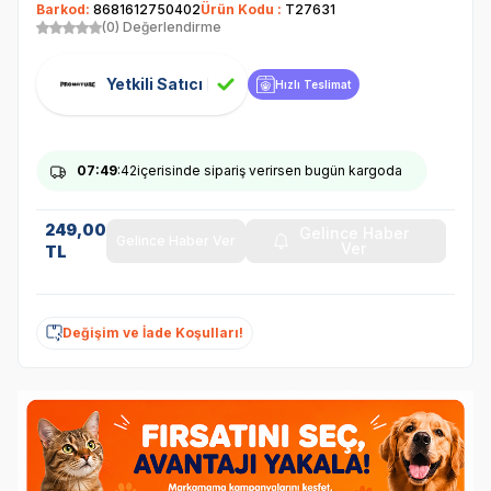
Barkod:
8681612750402
Ürün Kodu :
T27631
(0) Değerlendirme
Yetkili Satıcı
Hızlı Teslimat
07
:49
:42
içerisinde sipariş verirsen bugün kargoda
249,00
Gelince Haber
Gelince Haber Ver
Ver
TL
Değişim ve İade Koşulları!