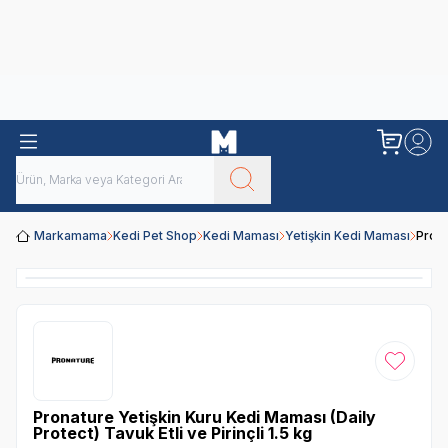
Obivan
Yenilenen Obivan 2 KG Kedi Mamaları ile tanışın!
Markamama
Kedi Pet Shop
Kedi Maması
Yetişkin Kedi Maması
Prona
Favoriye
Pronature Yetişkin Kuru Kedi Maması (Daily
Protect) Tavuk Etli ve Pirinçli 1.5 kg