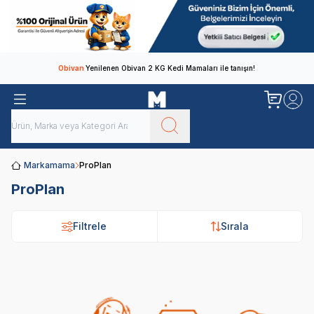
Obivan
Yenilenen Obivan 2 KG Kedi Mamaları ile tanışın!
Markamama
ProPlan
ProPlan
Filtrele
Sırala