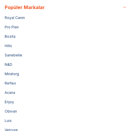
Popüler Markalar
Royal Canin
Pro Plan
Bozita
Hills
Sanebelle
N&D
Miratorg
Reflex
Acana
Enjoy
Obivan
Luis
Vetcure