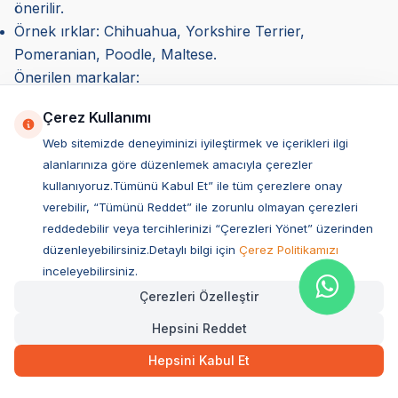
önerilir.
Örnek ırklar: Chihuahua, Yorkshire Terrier,
Pomeranian, Poodle, Maltese.
Önerilen markalar:
Royal Canin Mini Adult: Küçük ırklar için özel olarak
Çerez Kullanımı
formüle edilmiş sindirimi kolay bir mamadır.
Web sitemizde deneyiminizi iyileştirmek ve içerikleri ilgi
N&D Small Breed Adult: Küçük ırklar için tahılsız ve
alanlarınıza göre düzenlemek amacıyla çerezler
yüksek protein içeren mama seçenekleri sunar.
kullanıyoruz.Tümünü Kabul Et” ile tüm çerezlere onay
Pro Plan Small & Mini Adult: Küçük ırklara özel
verebilir, “Tümünü Reddet” ile zorunlu olmayan çerezleri
yüksek enerjili formüller içerir.
reddedebilir veya tercihlerinizi “Çerezleri Yönet” üzerinden
Orta Irklar İçin Yetişkin Köpek Mamaları
düzenleyebilirsiniz.Detaylı bilgi için
Çerez Politikamızı
Orta büyüklükteki köpekler, genellikle aktif bir yaşam
inceleyebilirsiniz.
sürer ve kas kütlelerini koruyabilmek için dengeli bir
Çerezleri Özelleştir
beslenmeye ihtiyaç duyar. Yetişkin köpek maması, bu
Hepsini Reddet
ırklar için protein, yağ ve lif açısından dengeli olmalıdır.
Protein oranı dengeli olmalıdır: Orta ırklar için %25-30
Hepsini Kabul Et
protein içeren mamalar tercih edilmelidir.