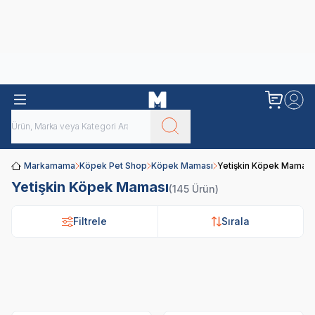
Obivan
Yenilenen Obivan 2 KG Kedi Mamaları ile tanışın!
Markamama
Köpek Pet Shop
Köpek Maması
Yetişkin Köpek Maması
Yetişkin Köpek Maması
(145 Ürün)
Filtrele
Sırala
Royal Canin
Pro Plan
N&D
Hi