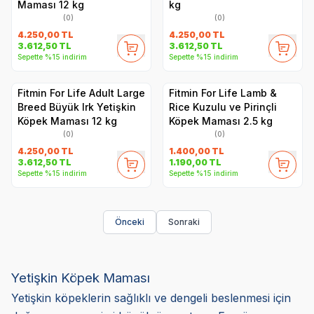
Maması 12 kg
kg
(0)
(0)
4.250,00
TL
4.250,00
TL
3.612,50
TL
3.612,50
TL
Sepette %15 indirim
Sepette %15 indirim
Fitmin For Life Adult Large
Fitmin For Life Lamb &
Breed Büyük Irk Yetişkin
Rice Kuzulu ve Pirinçli
Köpek Maması 12 kg
Köpek Maması 2.5 kg
(0)
(0)
4.250,00
TL
1.400,00
TL
3.612,50
TL
1.190,00
TL
Sepette %15 indirim
Sepette %15 indirim
Önceki
Sonraki
Yetişkin Köpek Maması
Yetişkin köpeklerin sağlıklı ve dengeli beslenmesi için