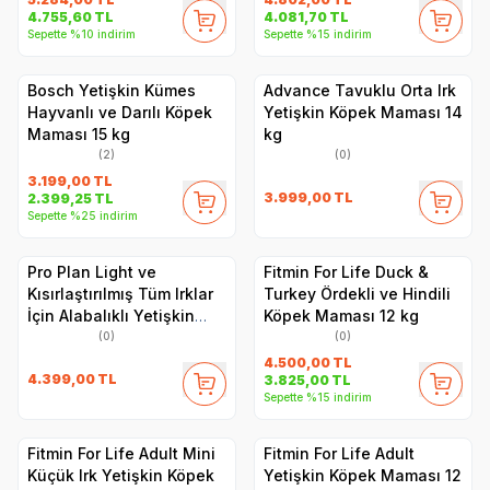
4.755,60
TL
4.081,70
TL
Sepette %10 indirim
Sepette %15 indirim
Bosch Yetişkin Kümes
Advance Tavuklu Orta Irk
Hayvanlı ve Darılı Köpek
Yetişkin Köpek Maması 14
Maması 15 kg
kg
(2)
(0)
3.199,00
TL
3.999,00
TL
2.399,25
TL
Sepette %25 indirim
Pro Plan Light ve
Fitmin For Life Duck &
Kısırlaştırılmış Tüm Irklar
Turkey Ördekli ve Hindili
İçin Alabalıklı Yetişkin
Köpek Maması 12 kg
Köpek Maması 14kg
(0)
(0)
4.500,00
TL
4.399,00
TL
3.825,00
TL
Sepette %15 indirim
Fitmin For Life Adult Mini
Fitmin For Life Adult
Küçük Irk Yetişkin Köpek
Yetişkin Köpek Maması 12