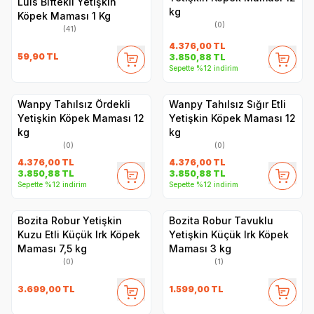
Luis Biftekli Yetişkin
kg
Köpek Maması 1 Kg
(0)
(41)
4.376,00
TL
59,90
TL
3.850,88
TL
Sepette %12 indirim
Wanpy Tahılsız Ördekli
Wanpy Tahılsız Sığır Etli
Yetişkin Köpek Maması 12
Yetişkin Köpek Maması 12
kg
kg
(0)
(0)
4.376,00
TL
4.376,00
TL
3.850,88
TL
3.850,88
TL
Sepette %12 indirim
Sepette %12 indirim
Bozita Robur Yetişkin
Bozita Robur Tavuklu
Kuzu Etli Küçük Irk Köpek
Yetişkin Küçük Irk Köpek
Maması 7,5 kg
Maması 3 kg
(0)
(1)
3.699,00
TL
1.599,00
TL