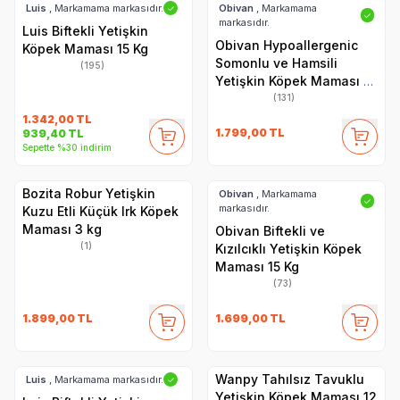
Luis
, Markamama markasıdır.
Obivan
, Markamama
✓
✓
markasıdır.
Luis Biftekli Yetişkin
Obivan Hypoallergenic
Köpek Maması 15 Kg
Somonlu ve Hamsili
(195)
Yetişkin Köpek Maması 15
Kg
(131)
1.342,00
TL
1.799,00
TL
939,40
TL
Sepette %30 indirim
Bozita Robur Yetişkin
Obivan
, Markamama
✓
markasıdır.
Kuzu Etli Küçük Irk Köpek
Maması 3 kg
Obivan Biftekli ve
(1)
Kızılcıklı Yetişkin Köpek
Maması 15 Kg
(73)
1.899,00
TL
1.699,00
TL
Wanpy Tahılsız Tavuklu
Luis
, Markamama markasıdır.
✓
Yetişkin Köpek Maması 12