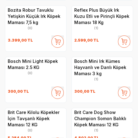
Bozita Robur Tavuklu
​Reflex Plus Büyük Irk
Yetişkin Küçük Irk Köpek
Kuzu Etli ve Pirinçli Köpek
Maması 7,5 kg
Maması 18 Kg
(0)
(1)
3.399,00
TL
2.599,00
TL
Bosch Mini Light Köpek
Bosch Mini Irk Kümes
Maması 2.5 KG
Hayvanlı ve Darılı Köpek
Maması 3 kg
(0)
(1)
300,00
TL
300,00
TL
Brit Care Kilolu Köpekler
Brit Care Dog Show
İçin Tavşanlı Köpek
Champion Somon Balıklı
Maması 12 KG
Köpek Maması 12 KG
(0)
(1)
5.284,00
TL
4.802,00
TL