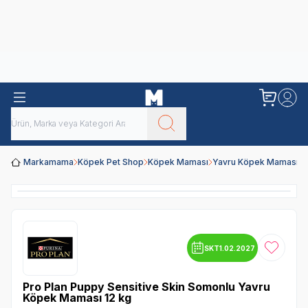
Obivan
Yenilenen Obivan 2 KG Kedi Mamaları ile tanışın!
Markamama
Köpek Pet Shop
Köpek Maması
Yavru Köpek Maması
P
SKT
1.02.2027
Favoriye
Pro Plan Puppy Sensitive Skin Somonlu Yavru
Köpek Maması 12 kg