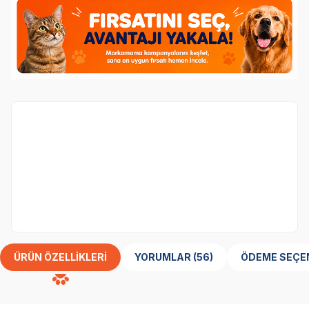
Köpek
kategorisinden 1 ürün alana,
Obivan
Tester Yavru Köpek Maması 100 gr
ürünü
bedava.
Her Siparişe 1 Adet Eklenecektir
ÜRÜN ÖZELLIKLERI
YORUMLAR (56)
ÖDEME SEÇE