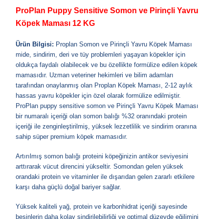
ProPlan Puppy Sensitive Somon ve Pirinçli Yavru
Köpek Maması 12 KG
Ürün Bilgisi:
Proplan Somon ve Pirinçli Yavru Köpek Maması
mide, sindirim, deri ve tüy problemleri yaşayan köpekler için
oldukça faydalı olabilecek ve bu özellikte formülize edilen köpek
mamasıdır. Uzman veteriner hekimleri ve bilim adamları
tarafından onaylanmış olan Proplan Köpek Maması, 2-12 aylık
hassas yavru köpekler için özel olarak formülize edilmiştir.
ProPlan puppy sensitive somon ve Pirinçli Yavru Köpek Maması
bir numaralı içeriği olan somon balığı %32 oranındaki protein
içeriği ile zenginleştirilmiş, yüksek lezzetlilik ve sindirim oranına
sahip süper premium köpek mamasıdır.
Artırılmış somon balığı proteini köpeğinizin antikor seviyesini
arttırarak vücut direncini yükseltir. Somondan gelen yüksek
orandaki protein ve vitaminler ile dışarıdan gelen zararlı etkilere
karşı daha güçlü doğal bariyer sağlar.
Yüksek kaliteli yağ, protein ve karbonhidrat içeriği sayesinde
besinlerin daha kolay sindirilebilirliği ve optimal düzeyde eğilimini