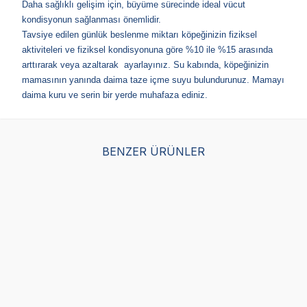
Daha sağlıklı gelişim için, büyüme sürecinde ideal vücut
kondisyonun sağlanması önemlidir.
Tavsiye edilen günlük beslenme miktarı köpeğinizin fiziksel
aktiviteleri ve fiziksel kondisyonuna göre %10 ile %15 arasında
arttırarak veya azaltarak ayarlayınız. Su kabında, köpeğinizin
mamasının yanında daima taze içme suyu bulundurunuz. Mamayı
daima kuru ve serin bir yerde muhafaza ediniz.
BENZER ÜRÜNLER
Royal Canin Maxi Junior
Obivan Puppy Kuzu Etli
Obi
Yavru Köpek Maması 15
ve Yaban Mersinli Yavru
Kö
KG
Köpek Maması 15 Kg
(48)
(51)
5.486,25
TL
1.799,00
TL
22,
4.389,00
TL
Sepette %20 indirim