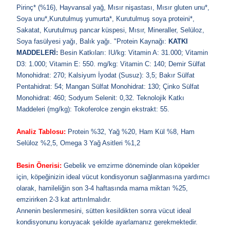
P
irinç* (%16), Hayvansal yağ, Mısır nişastası, M
ısır gluten unu*,
Soya unu*,Kurutulmuş yumurta*, Kurutulmuş soya proteini*,
Sakatat, Kurutulmuş pancar küspesi, Mısır, Mineraller, Selüloz,
Soya fasülyesi yağı, Balık yağı. "Protein Kaynağı:
KATKI
MADDELERİ:
Besin Katkıları: IU/kg: Vitamin A: 31.000; Vitamin
D3: 1.000; Vitamin E: 550. mg/kg: Vitamin C: 140; Demir Sülfat
Monohidrat: 270; Kalsiyum İyodat (Susuz): 3,5; Bakır Sülfat
Pentahidrat: 54; Mangan Sülfat Monohidrat: 130; Çinko Sülfat
Monohidrat: 460; Sodyum Selenit: 0,32. Teknolojik Katkı
Maddeleri (mg/kg): Tokoferolce zengin ekstrakt: 55.
Analiz Tablosu:
Protein %32, Yağ %20, Ham Kül %8, Ham
Selüloz %2,5, Omega 3 Yağ Asitleri %1,2
Besin Önerisi:
Gebelik ve emzirme döneminde olan köpekler
için, köpeğinizin ideal vücut kondisyonun sağlanmasına yardımcı
olarak, hamileliğin son 3-4 haftasında mama miktarı %25,
emzirirken 2-3 kat arttırılmalıdır.
Annenin beslenmesini, sütten kesildikten sonra vücut ideal
kondisyonunu koruyacak şekilde ayarlamanız gerekmektedir.