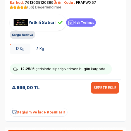
Barkod:
7613035120389
Ürün Kodu :
FRAPWX57
(56) Değerlendirme
Yetkili Satıcı
Hızlı Teslimat
Kargo Bedava
12 Kg
3 Kg
12
:25
:14
içerisinde sipariş verirsen bugün kargoda
4.699,00
TL
SEPETE EKLE
Değişim ve İade Koşulları!