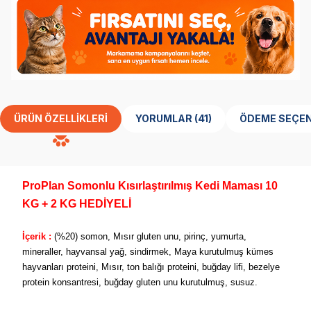
ÜRÜN ÖZELLIKLERI
YORUMLAR (41)
ÖDEME SEÇEN
ProPlan Somonlu Kısırlaştırılmış Kedi Maması 10
KG + 2 KG HEDİYELİ
İçerik :
(%20) somon, Mısır gluten unu, pirinç, yumurta,
mineraller, hayvansal yağ, sindirmek, Maya kurutulmuş kümes
hayvanları proteini, Mısır, ton balığı proteini, buğday lifi, bezelye
protein konsantresi, buğday gluten unu kurutulmuş, susuz.