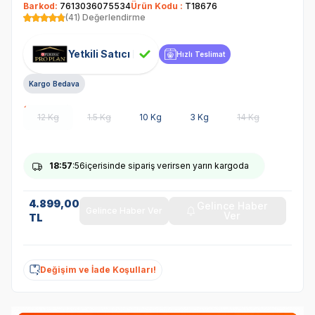
Barkod:
7613036075534
Ürün Kodu :
T18676
(41) Değerlendirme
Yetkili Satıcı
Hızlı Teslimat
Kargo Bedava
12 Kg
1.5 Kg
10 Kg
3 Kg
14 Kg
18
:57
:56
içerisinde sipariş verirsen yarın kargoda
4.899,00
Gelince Haber
Gelince Haber Ver
Ver
TL
Değişim ve İade Koşulları!