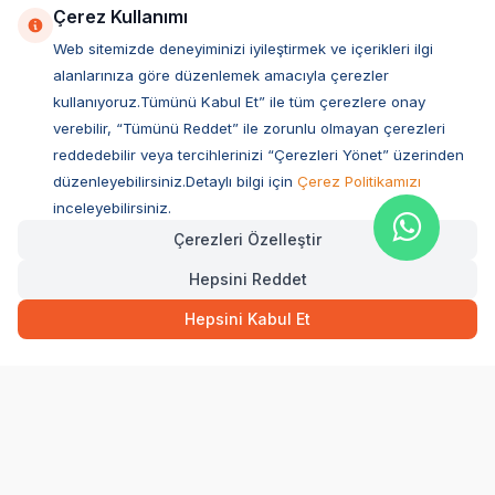
Çerez Kullanımı
Web sitemizde deneyiminizi iyileştirmek ve içerikleri ilgi
alanlarınıza göre düzenlemek amacıyla çerezler
kullanıyoruz.Tümünü Kabul Et” ile tüm çerezlere onay
verebilir, “Tümünü Reddet” ile zorunlu olmayan çerezleri
reddedebilir veya tercihlerinizi “Çerezleri Yönet” üzerinden
düzenleyebilirsiniz.Detaylı bilgi için
Çerez Politikamızı
Müşteri Hizmetleri
inceleyebilirsiniz.
Çerezleri Özelleştir
Sıkça Sorulan Sorular
Hepsini Reddet
Adres
4.899,00
TL
Ovacık Mah. Hacıoğlu Sok. No:13 Başiskele / KOCAELİ
Hızlı Teslimat
Kargo Bedava
Hepsini Kabul Et
Müşteri Destek Hattı
SEPETE EKLE
0850 532 1141
WhatsApp Destek
0554 871 66 20