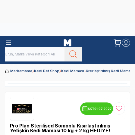
Obivan
Yenilenen Obivan 2 KG Kedi Mamaları ile tanışın!
Markamama
Kedi Pet Shop
Kedi Maması
Kısırlaştırılmış Kedi Maması
SKT
01.07.2027
Favoriye
Pro Plan Sterilised Somonlu Kısırlaştırılmış
Yetişkin Kedi Maması 10 kg + 2 kg HEDİYE!