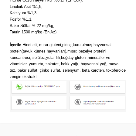
HCI'de Çözünmeyen Kül %0,27 (En Çok),
Linoleik Asit %1,8,
Kalsiyum %1,3
Fosfor %1,1,
Bakır Sülfat % 22 mg/kg,
Taurin 1500 mg/kg (En Az).
İçerik:
Hindi eti, mısır gluteni,pirinç,kurutulmuş hayvansal
protein(tavuk kümes hayvanları),mısır, bezelye proteini
konsantresi, selüloz,yulaf lifi,buğday gluteni,mineraller ve
vitaminler, yumurta, sakatat, balık yağı, hayvansal yağ, maya,
tuz, bakır sülfat, çinko sülfat, selenyum, beta karoten, tokoferolce
zengin ekstrakt.