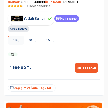
Barkod:
7613033560033
Ürün Kodu :
P1L953FC
(53) Değerlendirme
Yetkili Satıcı
Hızlı Teslimat
Kargo Bedava
3 Kg
10 Kg
1.5 Kg
1.599,00
TL
SEPETE EKLE
Değişim ve İade Koşulları!