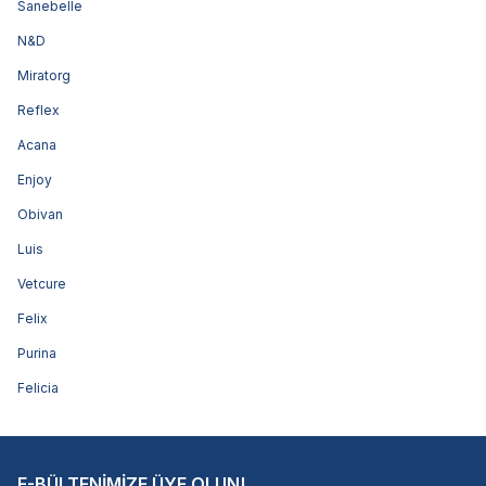
Sanebelle
N&D
Miratorg
Reflex
Acana
Enjoy
Obivan
Luis
Vetcure
Felix
Purina
Felicia
E-BÜLTENİMİZE ÜYE OLUN!