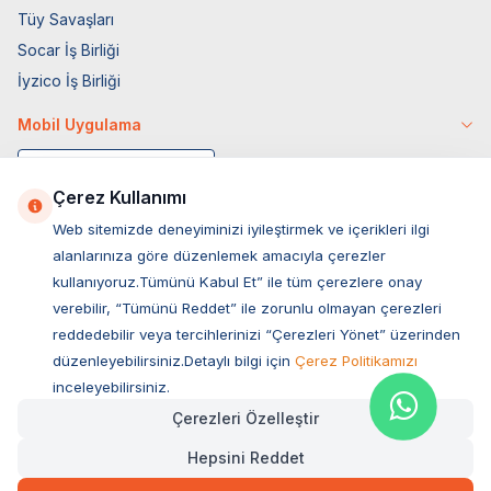
Tüy Savaşları
Socar İş Birliği
İyzico İş Birliği
Mobil Uygulama
Çerez Kullanımı
Web sitemizde deneyiminizi iyileştirmek ve içerikleri ilgi
alanlarınıza göre düzenlemek amacıyla çerezler
kullanıyoruz.Tümünü Kabul Et” ile tüm çerezlere onay
verebilir, “Tümünü Reddet” ile zorunlu olmayan çerezleri
reddedebilir veya tercihlerinizi “Çerezleri Yönet” üzerinden
düzenleyebilirsiniz.Detaylı bilgi için
Çerez Politikamızı
Müşteri Hizmetleri
inceleyebilirsiniz.
Çerezleri Özelleştir
Sıkça Sorulan Sorular
Hepsini Reddet
Adres
1.599,00
TL
Ovacık Mah. Hacıoğlu Sok. No:13 Başiskele / KOCAELİ
Hızlı Teslimat
Kargo Bedava