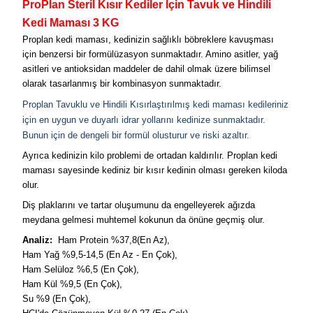
ProPlan Steril Kısır Kediler İçin Tavuk ve Hindili
Kedi Maması 3 KG
Proplan kedi maması, kedinizin sağlıklı böbreklere kavuşması
için benzersi bir formülüzasyon sunmaktadır. Amino asitler, yağ
asitleri ve antioksidan maddeler de dahil olmak üzere bilimsel
olarak tasarlanmış bir kombinasyon sunmaktadır.
Proplan
Tavuklu ve Hindili
Kısırlaştırılmış kedi maması kedileriniz
için en uygun ve duyarlı idrar yollarını kedinize sunmaktadır.
Bunun için de dengeli bir formül olusturur ve riski azaltır.
Ayrıca kedinizin kilo problemi de ortadan kaldırılır. Proplan kedi
maması sayesinde kediniz bir kısır kedinin olması gereken kiloda
olur.
Diş plaklarını ve tartar oluşumunu da engelleyerek ağızda
meydana gelmesi muhtemel kokunun da önüne geçmiş olur.
Analiz:
Ham Protein %37,8(En Az),
Ham Yağ %9,5-14,5 (En Az - En Çok),
Ham Selüloz %6,5 (En Çok),
Ham Kül %9,5 (En Çok),
Su %9 (En Çok),