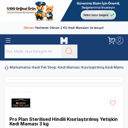
Obivan
Yenilenen Obivan 2 KG Kedi Mamaları ile tanışın!
Markamama
Kedi Pet Shop
Kedi Maması
Kısırlaştırılmış Kedi Maması
Favoriye
Pro Plan Sterilised Hindili Kısırlaştırılmış Yetişkin
Kedi Maması 3 kg