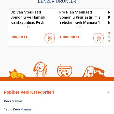
BENZER ÜRÜNLER
Obivan Sterilised
Pro Plan Sterilised
Roy
Somonlu ve Hamsili
Somonlu Kısırlaştırılmış
Kıs
Kısırlaştırılmış Kedi
Yetişkin Kedi Maması 10
Ma
Maması 2 kg
kg
(1)
(351)
2.4
399,00
TL
4.899,00
TL
1.9
Sepe
Popüler Kedi Kategorileri
Kedi Maması
Yavru Kedi Maması