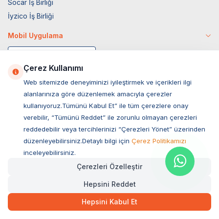
Socar İş Birliği
İyzico İş Birliği
Mobil Uygulama
Çerez Kullanımı
Web sitemizde deneyiminizi iyileştirmek ve içerikleri ilgi
alanlarınıza göre düzenlemek amacıyla çerezler
kullanıyoruz.Tümünü Kabul Et” ile tüm çerezlere onay
verebilir, “Tümünü Reddet” ile zorunlu olmayan çerezleri
reddedebilir veya tercihlerinizi “Çerezleri Yönet” üzerinden
düzenleyebilirsiniz.Detaylı bilgi için
Çerez Politikamızı
Müşteri Hizmetleri
inceleyebilirsiniz.
Çerezleri Özelleştir
Sıkça Sorulan Sorular
Hepsini Reddet
Adres
Ovacık Mah. Hacıoğlu Sok. No:13 Başiskele / KOCAELİ
Hepsini Kabul Et
Müşteri Destek Hattı