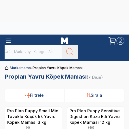
Obivan
Yenilenen Obivan 2 KG Kedi Mamaları ile tanışın!
Markamama
Proplan Yavru Köpek Maması
Proplan Yavru Köpek Maması
(7 Ürün)
Filtrele
Sırala
Pro Plan Puppy Small Mini
Pro Plan Puppy Sensitive
Tavuklu Küçük Irk Yavru
Digestion Kuzu Etli Yavru
Köpek Maması 3 kg
Köpek Maması 12 kg
(4)
(40)