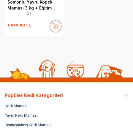
Somonlu Yavru Köpek
Maması 3 kg + Eğitim
Pedi Hediyeli
(3)
1.449,00
TL
Popüler Kedi Kategorileri
Kedi Maması
Yavru Kedi Maması
Kısırlaştırılmış Kedi Maması