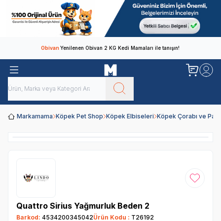
Obivan
Yenilenen Obivan 2 KG Kedi Mamaları ile tanışın!
Markamama
Köpek Pet Shop
Köpek Elbiseleri
Köpek Çorabı ve Patiğ
Favoriye
Quattro Sirius Yağmurluk Beden 2
Barkod:
4534200345042
Ürün Kodu :
T26192