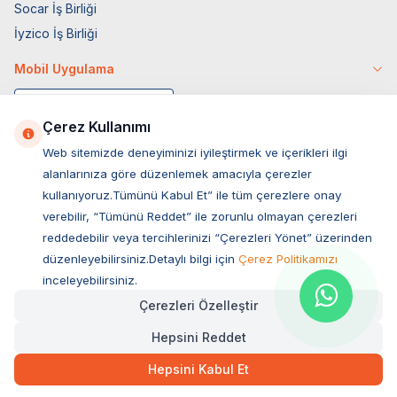
Socar İş Birliği
İyzico İş Birliği
Mobil Uygulama
Çerez Kullanımı
Web sitemizde deneyiminizi iyileştirmek ve içerikleri ilgi
alanlarınıza göre düzenlemek amacıyla çerezler
kullanıyoruz.Tümünü Kabul Et” ile tüm çerezlere onay
verebilir, “Tümünü Reddet” ile zorunlu olmayan çerezleri
reddedebilir veya tercihlerinizi “Çerezleri Yönet” üzerinden
düzenleyebilirsiniz.Detaylı bilgi için
Çerez Politikamızı
Müşteri Hizmetleri
inceleyebilirsiniz.
Çerezleri Özelleştir
Sıkça Sorulan Sorular
Hepsini Reddet
Adres
1.719,00
TL
Hızlı Teslimat
Ovacık Mah. Hacıoğlu Sok. No:13 Başiskele / KOCAELİ
Hepsini Kabul Et
Müşteri Destek Hattı
SEPETE EKLE