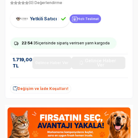
(0) Değerlendirme
Yetkili Satıcı
Hızlı Teslimat
22
:54
:35
içerisinde sipariş verirsen yarın kargoda
1.719,00
Gelince Haber
Gelince Haber Ver
Ver
TL
Değişim ve İade Koşulları!