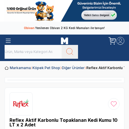
Obivan
Yenilenen Obivan 2 KG Kedi Mamaları ile tanışın!
Markamama
Köpek Pet Shop
Diğer Ürünler
Reflex Aktif Karbonlu To
Favoriye
Reflex Aktif Karbonlu Topaklanan Kedi Kumu 10
LT x 2 Adet