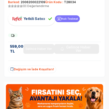
Barkod:
2006200022109
Ürün Kodu :
T28034
(0) Değerlendirme
Yetkili Satıcı
Hızlı Teslimat
559,00
Gelince Haber
Gelince Haber Ver
Ver
TL
Değişim ve İade Koşulları!