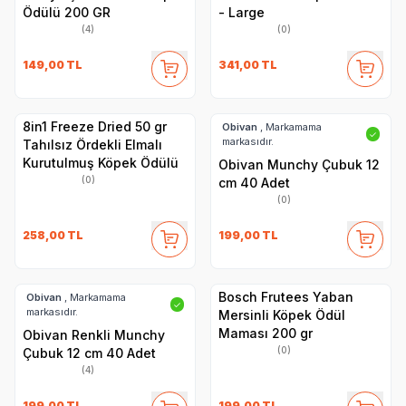
Ödülü 200 GR
- Large
(4)
(0)
149,00
TL
341,00
TL
8in1 Freeze Dried 50 gr
Obivan
, Markamama
✓
markasıdır.
Tahılsız Ördekli Elmalı
Kurutulmuş Köpek Ödülü
Obivan Munchy Çubuk 12
(0)
cm 40 Adet
(0)
258,00
TL
199,00
TL
Bosch Frutees Yaban
Obivan
, Markamama
✓
markasıdır.
Mersinli Köpek Ödül
Maması 200 gr
Obivan Renkli Munchy
(0)
Çubuk 12 cm 40 Adet
(4)
199,00
TL
199,00
TL