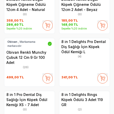
Köpek Çiğneme Ödülü
Köpek Çiğneme Ödülü
12cm 4 Adet - Natural
12cm 2 Adet - Beyaz
(0)
(0)
358,00
TL
185,00
TL
286,40
TL
148,00
TL
Sepette %20 indirim
Sepette %20 indirim
8 in 1 Delights Pro Dental
Obivan
, Markamama
✓
markasıdır.
Diş Sağlığı İçin Köpek
Ödül Kemiği L
Obivan Renkli Munchy
(4)
Çubuk 12 Cm 9 Gr 100
Adet
(20)
499,00
TL
341,00
TL
8 in 1 Pro Dental Diş
8 in 1 Delights Rings
Sağlığı İçin Köpek Ödül
Köpek Ödülü 3 Adet 119
Kemiği XS - 7 Adet
GR
(0)
(2)