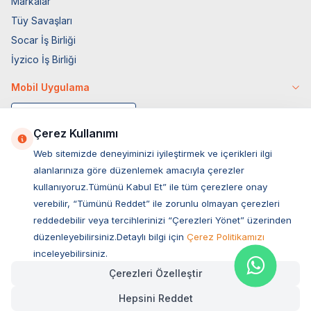
Markalar
Tüy Savaşları
Socar İş Birliği
İyzico İş Birliği
Mobil Uygulama
Çerez Kullanımı
Web sitemizde deneyiminizi iyileştirmek ve içerikleri ilgi
alanlarınıza göre düzenlemek amacıyla çerezler
kullanıyoruz.Tümünü Kabul Et” ile tüm çerezlere onay
verebilir, “Tümünü Reddet” ile zorunlu olmayan çerezleri
reddedebilir veya tercihlerinizi “Çerezleri Yönet” üzerinden
düzenleyebilirsiniz.Detaylı bilgi için
Çerez Politikamızı
Müşteri Hizmetleri
inceleyebilirsiniz.
Çerezleri Özelleştir
Sıkça Sorulan Sorular
Hepsini Reddet
Adres