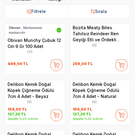
Filtrele
Sırala
Bozita Meaty Bites
Obivan
, Markamama
✓
markasıdır.
Tahılsız Reindeer Ren
Geyiği Etli ve Ördekli
Obivan Munchy Çubuk 12
Köpek Ödül Maması 70 gr
(0)
Cm 9 Gr 100 Adet
(11)
499,00
TL
259,00
TL
Delibon Kemik Doğal
Delibon Kemik Doğal
Köpek Çiğneme Ödülü
Köpek Çiğneme Ödülü
7cm 4 Adet - Beyaz
7cm 4 Adet - Natural
(0)
(0)
159,00
TL
159,00
TL
127,20
TL
127,20
TL
Sepette %20 indirim
Sepette %20 indirim
Delibon Kemik Doğal
Delibon Kemik Doğal