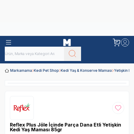
Obivan
Yenilenen Obivan 2 KG Kedi Mamaları ile tanışın!
Markamama
Kedi Pet Shop
Kedi Yaş & Konserve Maması
Yetişkin K
Favoriye
Reflex Plus Jöle İçinde Parça Dana Etli Yetişkin
Kedi Yaş Maması 85gr