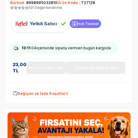
Barkod:
8698995032810
Ürün Kodu :
T27128
(0) Değerlendirme
Yetkili Satıcı
Hızlı Teslimat
13
:11
:04
içerisinde sipariş verirsen bugün kargoda
23,00
Gelince Haber Ver
Gelince Haber Ver
TL
Değişim ve İade Koşulları!