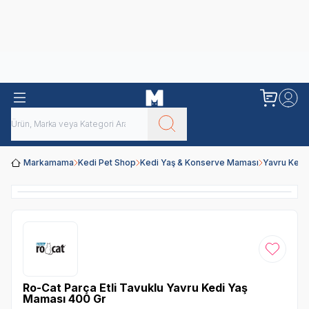
Obivan
Yenilenen Obivan 2 KG Kedi Mamaları ile tanışın!
Markamama
Kedi Pet Shop
Kedi Yaş & Konserve Maması
Yavru Kedi
Favoriye
Ro-Cat Parça Etli Tavuklu Yavru Kedi Yaş
Maması 400 Gr