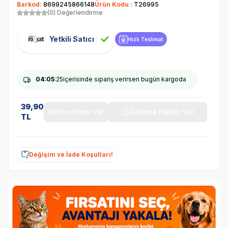
Barkod:
8699245866148
Ürün Kodu :
T26995
(0) Değerlendirme
Yetkili Satıcı
Hızlı Teslimat
04
:05
:25
içerisinde sipariş verirsen bugün kargoda
39,90
Gelince Haber Ver
Gelince Haber Ver
TL
Değişim ve İade Koşulları!