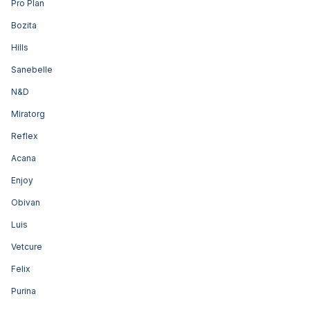
Pro Plan
Bozita
Hills
Sanebelle
N&D
Miratorg
Reflex
Acana
Enjoy
Obivan
Luis
Vetcure
Felix
Purina