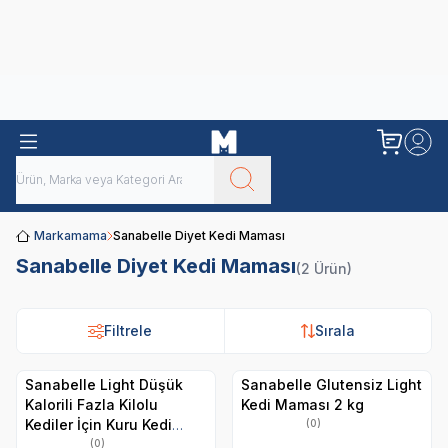
Obivan
Yenilenen Obivan 2 KG Kedi Mamaları ile tanışın!
Markamama
Sanabelle Diyet Kedi Maması
Sanabelle Diyet Kedi Maması
(2 Ürün)
Filtrele
Sırala
Sanabelle Light Düşük
Sanabelle Glutensiz Light
Kalorili Fazla Kilolu
Kedi Maması 2 kg
Kediler İçin Kuru Kedi
(0)
Maması 8 Kg
(0)