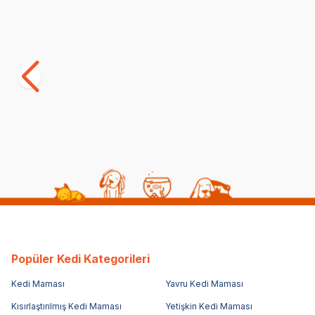
Miratorg Kitten Jelly Dana Etli Yavru Kedi
Miratorg Ste
Yaş Maması 80 Gr
Tavuklu Ke
(68)
(2)
39,90
TL
39,90
TL
Popüler Kedi Kategorileri
Kedi Maması
Yavru Kedi Maması
Kısırlaştırılmış Kedi Maması
Yetişkin Kedi Maması