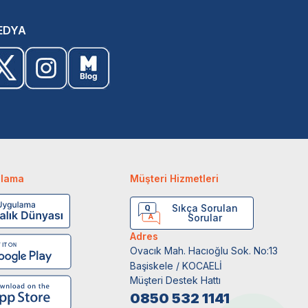
EDYA
ulama
Müşteri Hizmetleri
Sıkça Sorulan
Sorular
Adres
Ovacık Mah. Hacıoğlu Sok. No:13
Başiskele / KOCAELİ
Müşteri Destek Hattı
0850 532 1141