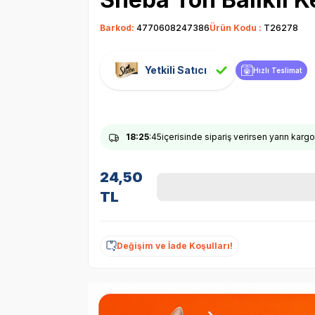
Barkod:
4770608247386
Ürün Kodu :
T26278
Yetkili Satıcı
Hızlı Teslimat
18
:25
:44
içerisinde sipariş verirsen yarın karg
24,50
TL
Değişim ve İade Koşulları!