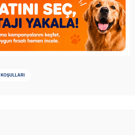
 KOŞULLARI
SKT
02.09.2027
Yetkili
Satıcı