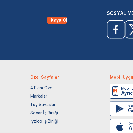
SOSYAL M
Kayıt Ol
Özel Sayfalar
Mobil Uyg
4 Ekim Özel
Markalar
Tüy Savaşları
Socar İş Birliği
İyzico İş Birliği