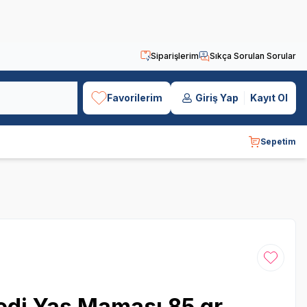
Siparişlerim
Sıkça Sorulan Sorular
Favorilerim
Giriş Yap
Kayıt Ol
Sepetim
Favoriye
Kedi Yaş Maması 85 gr