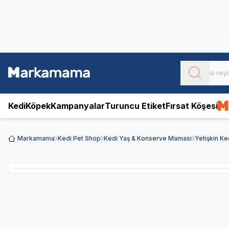
Obivan
Yenilenen Obivan 2 KG Kedi Mamaları ile tanışın!
Kedi
Köpek
Kampanyalar
Turuncu Etiket
Fırsat Köşesi
Markamama
Kedi Pet Shop
Kedi Yaş & Konserve Maması
Yetişkin K