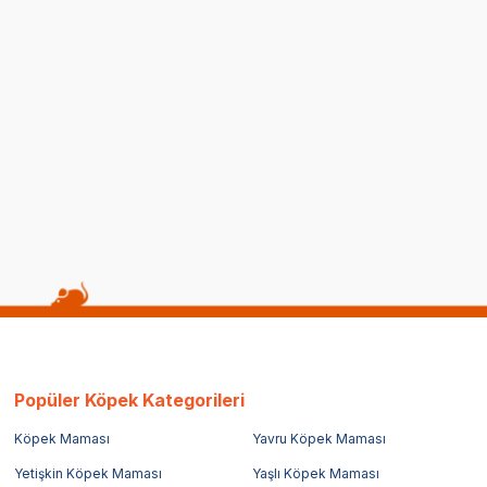
rilised Gravy Kısırlaştırılmış
Miratorg Kitten Gravy Tavuk Et
di Yaş Maması 80 Gr
Kedi Yaş Maması 80 Gr
(7)
39,90
TL
Popüler Köpek Kategorileri
Köpek Maması
Yavru Köpek Maması
Yetişkin Köpek Maması
Yaşlı Köpek Maması