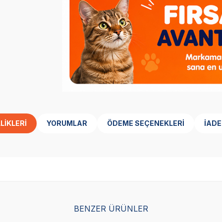
LIKLERI
YORUMLAR
ÖDEME SEÇENEKLERI
İADE
SKT
1.01.2027
SKT
1.01.2027
BENZER ÜRÜNLER
Yetkili
Yetkili
Satıcı
Satıcı