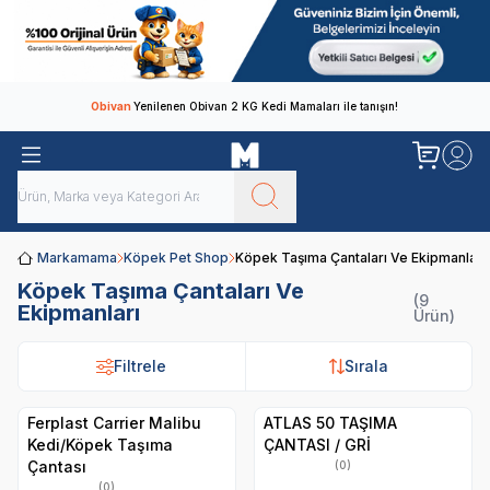
Obivan
Yenilenen Obivan 2 KG Kedi Mamaları ile tanışın!
Markamama
Köpek Pet Shop
Köpek Taşıma Çantaları Ve Ekipmanları
Köpek Taşıma Çantaları Ve
(9
Ekipmanları
Ürün)
Filtrele
Filtrele
Sırala
Sırala
Ferplast Carrier Malibu
ATLAS 50 TAŞIMA
Kedi/Köpek Taşıma
ÇANTASI / GRİ
Çantası
(0)
(0)