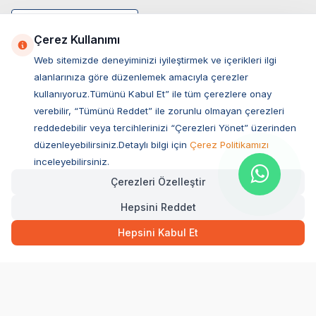
Çerez Kullanımı
Web sitemizde deneyiminizi iyileştirmek ve içerikleri ilgi
alanlarınıza göre düzenlemek amacıyla çerezler
kullanıyoruz.Tümünü Kabul Et” ile tüm çerezlere onay
verebilir, “Tümünü Reddet” ile zorunlu olmayan çerezleri
reddedebilir veya tercihlerinizi “Çerezleri Yönet” üzerinden
düzenleyebilirsiniz.Detaylı bilgi için
Çerez Politikamızı
Müşteri Hizmetleri
inceleyebilirsiniz.
Çerezleri Özelleştir
Sıkça Sorulan Sorular
Hepsini Reddet
Adres
Ovacık Mah. Hacıoğlu Sok. No:13 Başiskele / KOCAELİ
Hepsini Kabul Et
Müşteri Destek Hattı
0850 532 1141
WhatsApp Destek
0554 871 66 20