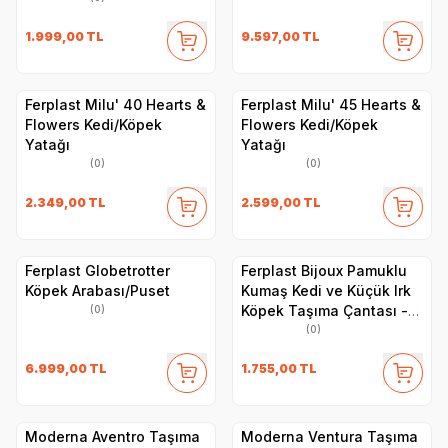
1.999,00
TL
9.597,00
TL
Ferplast Milu' 40 Hearts &
Ferplast Milu' 45 Hearts &
Flowers Kedi/Köpek
Flowers Kedi/Köpek
Yatağı
Yatağı
(0)
(0)
2.349,00
TL
2.599,00
TL
Ferplast Globetrotter
Ferplast Bijoux Pamuklu
Köpek Arabası/Puset
Kumaş Kedi ve Küçük Irk
Köpek Taşıma Çantası -
(0)
Ayarlanabilir Omuz Askısı,
(0)
İç Emniyet Kayışlı,
6.999,00
TL
1.755,00
TL
Fermuarlı - 32x15x34 cm
Moderna Aventro Taşıma
Moderna Ventura Taşıma