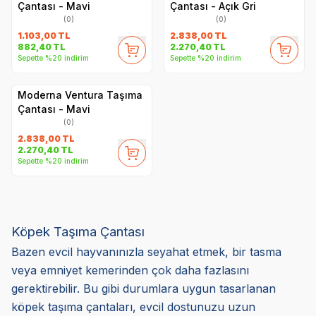
Çantası - Mavi
Çantası - Açık Gri
(0)
(0)
1.103,00
TL
2.838,00
TL
882,40
TL
2.270,40
TL
Sepette %20 indirim
Sepette %20 indirim
Moderna Ventura Taşıma
Çantası - Mavi
(0)
2.838,00
TL
2.270,40
TL
Sepette %20 indirim
Köpek Taşıma Çantası
Bazen evcil hayvanınızla seyahat etmek, bir tasma
veya emniyet kemerinden çok daha fazlasını
gerektirebilir. Bu gibi durumlara uygun tasarlanan
köpek taşıma çantaları, evcil dostunuzu uzun