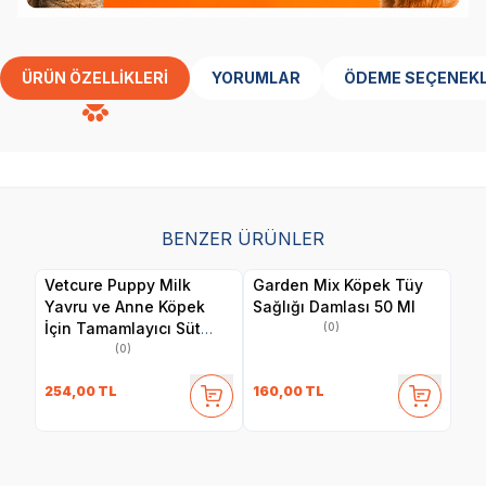
ÜRÜN ÖZELLIKLERI
YORUMLAR
ÖDEME SEÇENEKL
BENZER ÜRÜNLER
Vetcure Puppy Milk
Garden Mix Köpek Tüy
Yavru ve Anne Köpek
Sağlığı Damlası 50 Ml
İçin Tamamlayıcı Süt
(0)
Tozu Takviyesi 200 gr
(0)
254,00
TL
160,00
TL