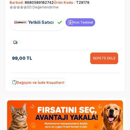
Barkod:
8680589182742
Ürün Kodu :
T29179
(0) Değerlendirme
Yetkili Satıcı
Hızlı Teslimat
99,00
TL
SEPETE EKLE
Değişim ve İade Koşulları!