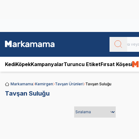
Obivan
Yenilenen Obivan 2 KG Kedi Mamaları ile tanışın!
Kedi
Köpek
Kampanyalar
Turuncu Etiket
Fırsat Köşesi
Markamama
Kemirgen
Tavşan Ürünleri
Tavşan Suluğu
Tavşan Suluğu