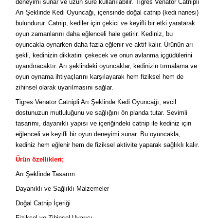
deneyimi sunar ve uzun süre kullanılabilir. Tigres Venator Catnipli
Arı Şeklinde Kedi Oyuncağı, içerisinde doğal catnip (kedi nanesi)
bulundurur. Catnip, kediler için çekici ve keyifli bir etki yaratarak
oyun zamanlarını daha eğlenceli hale getirir. Kediniz, bu
oyuncakla oynarken daha fazla eğlenir ve aktif kalır. Ürünün arı
şekli, kedinizin dikkatini çekecek ve onun avlanma içgüdülerini
uyandıracaktır. Arı şeklindeki oyuncaklar, kedinizin tırmalama ve
oyun oynama ihtiyaçlarını karşılayarak hem fiziksel hem de
zihinsel olarak uyarılmasını sağlar.
Tigres Venator Catnipli Arı Şeklinde Kedi Oyuncağı, evcil
dostunuzun mutluluğunu ve sağlığını ön planda tutar. Sevimli
tasarımı, dayanıklı yapısı ve içeriğindeki catnip ile kediniz için
eğlenceli ve keyifli bir oyun deneyimi sunar. Bu oyuncakla,
kediniz hem eğlenir hem de fiziksel aktivite yaparak sağlıklı kalır.
Ürün özellikleri;
Arı Şeklinde Tasarım
Dayanıklı ve Sağlıklı Malzemeler
Doğal Catnip İçeriği
Fiziksel ve Zihinsel Uyarıcı