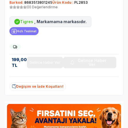
Barkod:
8683513801245
Ürün Kodu :
PL2853
(0) Değerlendirme
Tigres
, Markamama markasıdır.
✓
Hızlı Teslimat
199,00
Gelince Haber
Gelince Haber Ver
Ver
TL
Değişim ve İade Koşulları!