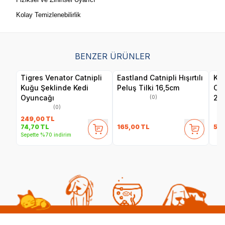
Kolay Temizlenebilirlik
BENZER ÜRÜNLER
Tigres Venator Catnipli
Eastland Catnipli Hışırtılı
Kon
Kuğu Şeklinde Kedi
Peluş Tilki 16,5cm
Cat
Oyuncağı
2'L
(0)
(0)
249,00
TL
165,00
TL
59
74,70
TL
Sepette %70 indirim