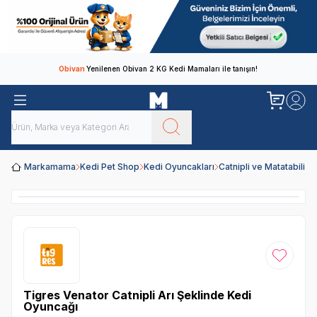
Obivan
Yenilenen Obivan 2 KG Kedi Mamaları ile tanışın!
Markamama
Kedi Pet Shop
Kedi Oyuncakları
Catnipli ve Matatabili 
Favoriye
Tigres Venator Catnipli Arı Şeklinde Kedi
Oyuncağı