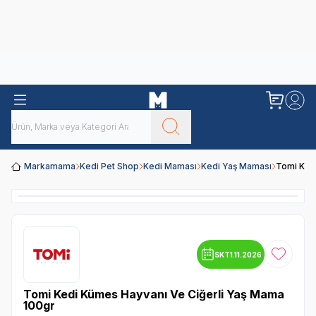
Obivan
Yenilenen Obivan 2 KG Kedi Mamaları ile tanışın!
Markamama
Kedi Pet Shop
Kedi Maması
Kedi Yaş Maması
Tomi Ked
SKT
1.11.2026
Favoriye
Tomi Kedi Kümes Hayvanı Ve Ciğerli Yaş Mama
100gr