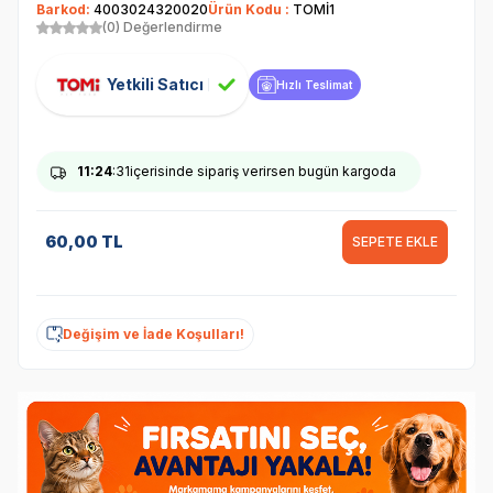
Barkod:
4003024320020
Ürün Kodu :
TOMİ1
(0) Değerlendirme
Yetkili Satıcı
Hızlı Teslimat
11
:24
:31
içerisinde sipariş verirsen bugün kargoda
60,00
TL
SEPETE EKLE
Değişim ve İade Koşulları!