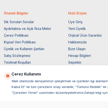
Önemli Bilgiler
Hızlı Erişim
Sık Sorulan Sorular
Üye Giriş
Aydınlatma ve Açık Rıza Metni
Yeni Üyelik
Çerez Politikası
Orijinal Ürün Garantisi
Kişisel Veri Politikası
Hakkımızda
Üyelik ve Kullanım Şartları
Bize Ulaşın
Satış Sözleşmesi
Hesap Bilgileri
Teslimat Koşulları
Sepetim
Ticari Elektronik İzin
Blog Sayfası
Çerez Kullanımı
Elektronik İleti Aydınlatma Metni
Müşteri Hizmetleri
Web sitemizde deneyiminizi iyileştirmek ve içerikleri ilgi alan
Kabul Et” ile tüm çerezlere onay verebilir, “Tümünü Reddet” ile 
“Çerezleri Yönet” üzerinden düzenleyebilirsiniz.Detaylı bilgi için