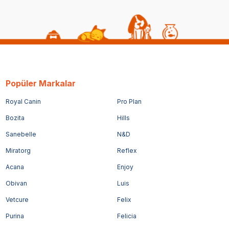
Popüler Markalar
Royal Canin
Pro Plan
Bozita
Hills
Sanebelle
N&D
Miratorg
Reflex
Acana
Enjoy
Obivan
Luis
Vetcure
Felix
Purina
Felicia