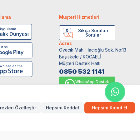
ulama
Müşteri Hizmetleri
Sıkça Sorulan
Sorular
Adres
Ovacık Mah. Hacıoğlu Sok. No:13
Başiskele / KOCAELİ
Müşteri Destek Hattı
0850 532 1141
WhatsApp Destek
0554 871 66 20
rezleri Özelleştir
Hepsini Reddet
Hepsini Kabul Et